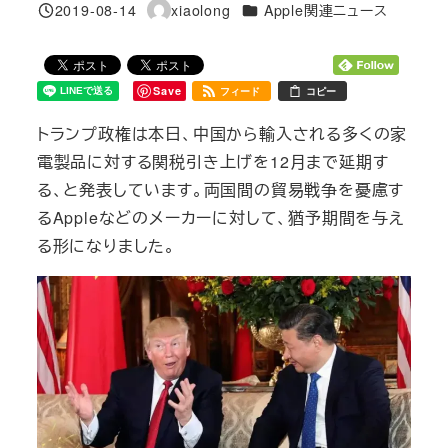
カテゴリー
2019-08-14
xiaolong
Apple関連ニュース
投稿日
著
者
Save
フィード
コピー
トランプ政権は本日、中国から輸入される多くの家
電製品に対する関税引き上げを12月まで延期す
る、と発表しています。両国間の貿易戦争を憂慮す
るAppleなどのメーカーに対して、猶予期間を与え
る形になりました。