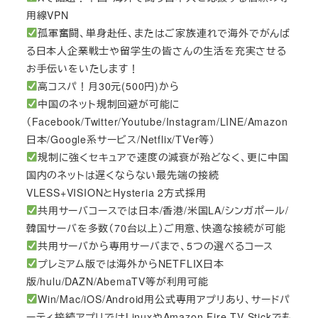
用線VPN
孤軍奮闘、単身赴任、またはご家族連れで海外でがんば
る日本人企業戦士や留学生の皆さんの生活を充実させる
お手伝いをいたします！
高コスパ！月30元(500円)から
中国のネット規制回避が可能に
（Facebook/Twitter/Youtube/Instagram/LINE/Amazon
日本/Google系サービス/Netflix/TVer等）
規制に強くセキュアで速度の減衰が殆どなく、更に中国
国内のネットは遅くならない最先端の接続
VLESS+VISIONとHysteria 2方式採用
共用サーバコースでは日本/香港/米国LA/シンガポール/
韓国サーバを多数（70台以上）ご用意、快適な接続が可能
共用サーバから専用サーバまで、5つの選べるコース
プレミアム版では海外からNETFLIX日本
版/hulu/DAZN/AbemaTV等が利用可能
Win/Mac/iOS/Android用公式専用アプリあり、サードパ
ーティ接続アプリではLinuxやAmazon Fire TV Stickでも