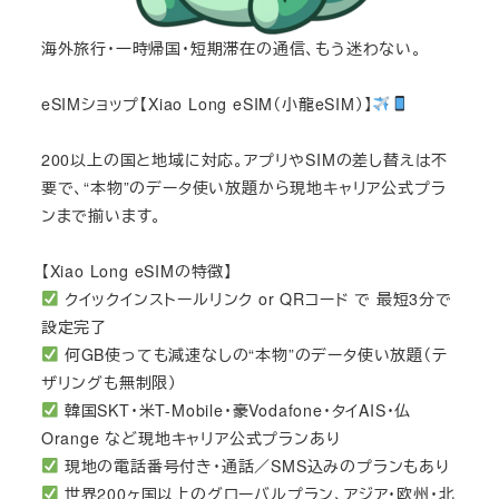
海外旅行・一時帰国・短期滞在の通信、もう迷わない。
eSIMショップ【Xiao Long eSIM（小龍eSIM）】
200以上の国と地域に対応。アプリやSIMの差し替えは不
要で、“本物”のデータ使い放題から現地キャリア公式プラ
ンまで揃います。
【Xiao Long eSIMの特徴】
クイックインストールリンク or QRコード で 最短3分で
設定完了
何GB使っても減速なしの“本物”のデータ使い放題（テ
ザリングも無制限）
韓国SKT・米T-Mobile・豪Vodafone・タイAIS・仏
Orange など現地キャリア公式プランあり
現地の電話番号付き・通話／SMS込みのプランもあり
世界200ヶ国以上のグローバルプラン、アジア・欧州・北