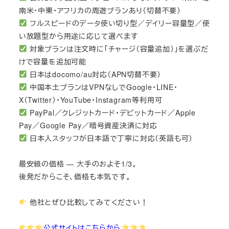
南米・中東・アフリカの周遊プランあり（切替不要）
フルスピードのデータ使い切り型／デイリー容量型／使
い放題型から用途に応じて選べます
対象プランは注文時に「チャージ（容量追加）」を選ぶだ
けで容量を追加可能
日本はdocomo/au対応（APN切替不要）
中国本土プランはVPNなしでGoogle・LINE・
X（Twitter）・YouTube・Instagram等利用可
PayPal／クレジットカード・デビットカード／Apple
Pay／Google Pay／暗号資産決済に対応
日本人スタッフが日本語で丁寧に対応（英語も可）
最安級の価格 — 大手のおよそ1/3。
後発だからこそ、価格も本気です。
他社とぜひ比較してみてください！
公式サイトはこちらから