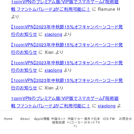
1coinVPNのプレミアム版/VIP版でスマホゲーム『呪術廻
戦 ファントムパレード』がご利用可能に！
に
Ramune H
より
【1coinVPN】2023年中秋節15％オフキャンペーンコード発
行のお知らせ
に
xiaolong
より
【1coinVPN】2023年中秋節15％オフキャンペーンコード発
行のお知らせ
に
Xian
より
【1coinVPN】2023年中秋節15％オフキャンペーンコード発
行のお知らせ
に
xiaolong
より
【1coinVPN】2023年中秋節15％オフキャンペーンコード発
行のお知らせ
に
Xian
より
1coinVPNのプレミアム版/VIP版でスマホゲーム『呪術廻
戦 ファントムパレード』がご利用可能に！
に
xiaolong
よ
り
Home
About
Apple情報
中国ネット
中国でカー
海外で日本
iOS FW
お問合せ
規制回避
ト(ゴーカー
のネットTV
1coinVPNのプレミアム版/VIP版でスマホゲーム『呪術廻
ト)
戦 ファントムパレード』がご利用可能に！
に
藤田
より