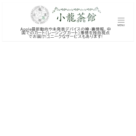
メ
イ
ン
MENU
Apple最新動向や未発表デバイスの噂・裏情報、中
コ
国でのカート（レーシングカート）事情を独自視点
でお届け!ユニークなサービスもあります!
ン
テ
ン
ツ
へ
移
動