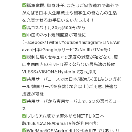
孤軍奮闘、単身赴任、またはご家族連れで海外で
がんばる日本人企業戦士や留学生の皆さんの生活
を充実させるお手伝いをいたします！
高コスパ！月30元(500円)から
中国のネット規制回避が可能に
（Facebook/Twitter/Youtube/Instagram/LINE/Am
azon日本/Google系サービス/Netflix/TVer等）
規制に強くセキュアで速度の減衰が殆どなく、更
に中国国内のネットは遅くならない最先端の接続
VLESS+VISIONとHysteria 2方式採用
共用サーバコースでは日本/香港/米国LA/シンガポ
ール/韓国サーバを多数（70台以上）ご用意、快適な
接続が可能
共用サーバから専用サーバまで、5つの選べるコー
ス
プレミアム版では海外からNETFLIX日本
版/hulu/DAZN/AbemaTV等が利用可能
Win/Mac/iOS/Android用公式専用アプリあり、サ