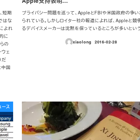
Apple支持表明…
、短期
プライバシー問題を巡って、AppleとFBIや米国政府の争
ではな
られている。しかしロイター社の報道によれば、Appleと競
道によれ
るデバイスメーカーは沈黙を保っているところが多いという
的に
xiaolong
2016-02-28
彼らの
投稿日
ーウェ
）だ
は中国
ュース