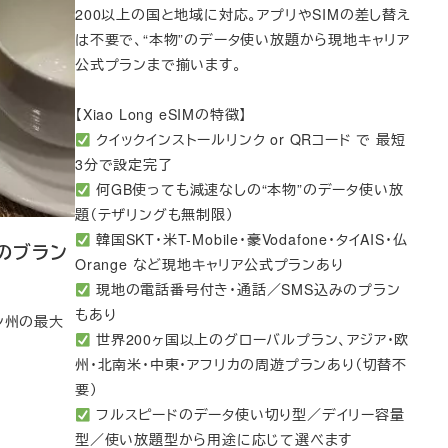
200以上の国と地域に対応。アプリやSIMの差し替え
は不要で、“本物”のデータ使い放題から現地キャリア
公式プランまで揃います。
【Xiao Long eSIMの特徴】
クイックインストールリンク or QRコード で 最短
3分で設定完了
何GB使っても減速なしの“本物”のデータ使い放
題（テザリングも無制限）
韓国SKT・米T-Mobile・豪Vodafone・タイAIS・仏
のブラン
Orange など現地キャリア公式プランあり
現地の電話番号付き・通話／SMS込みのプラン
もあり
ン州の最大
世界200ヶ国以上のグローバルプラン、アジア・欧
州・北南米・中東・アフリカの周遊プランあり（切替不
要）
フルスピードのデータ使い切り型／デイリー容量
型／使い放題型から用途に応じて選べます