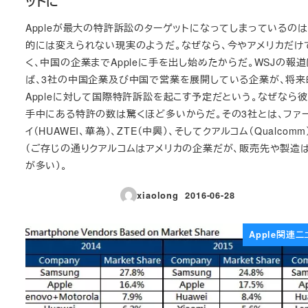
ットに
Appleが最大の特許訴訟のターゲットになってしまっているのは
的には変えられない現実のようだ。なぜなら、今やアメリカだけ
く、中国の企業までAppleに手を出し始めたからだ。WSJの報
ば、3社の中国企業及び中国で営業を展開している企業が、将来
Appleに対して国際特許訴訟を起こす予定だという。なぜなら
手中にある特許の数は驚くほど多いからだ。その3社とは、ファ
イ（HUAWEI、華為）、ZTE（中興）、そしてクアルコム（Qualcomm
（ご存じの通りクアルコムはアメリカの企業だが、販売先や製造
が多い）。
xiaolong
2016-06-28
投稿日
Apple関連ニ