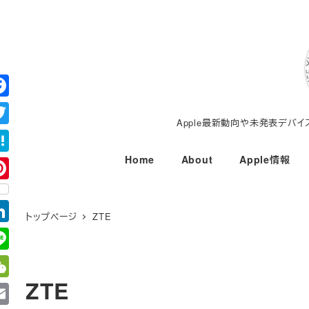
メ
イ
ン
コ
ン
テ
Apple最新動向や未発表デバ
ン
ツ
Home
About
Apple情報
へ
移
動
トップページ
ZTE
ZTE