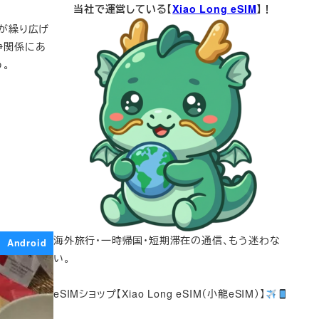
当社で運営している【
Xiao Long eSIM
】！
いが繰り広げ
争関係にあ
。
海外旅行・一時帰国・短期滞在の通信、もう迷わな
Android
い。
eSIMショップ【Xiao Long eSIM（小龍eSIM）】