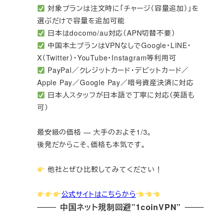
対象プランは注文時に「チャージ（容量追加）」を
選ぶだけで容量を追加可能
日本はdocomo/au対応（APN切替不要）
中国本土プランはVPNなしでGoogle・LINE・
X（Twitter）・YouTube・Instagram等利用可
PayPal／クレジットカード・デビットカード／
Apple Pay／Google Pay／暗号資産決済に対応
日本人スタッフが日本語で丁寧に対応（英語も
可）
最安級の価格 — 大手のおよそ1/3。
後発だからこそ、価格も本気です。
他社とぜひ比較してみてください！
公式サイトはこちらから
中国ネット規制回避”1coinVPN”