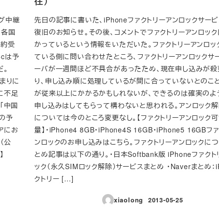
在）
ログ中継
先日の記事に書いた、iPhoneファクトリーアンロックサー
に各国
復旧のお知らせ。その後、コメントでファクトリーアンロッ
予約受
かっているという情報をいただいた。ファクトリーアンロッ
5cは予
ている側に問い合わせたところ、ファクトリーアンロックサ
だ。
ーバが一週間ほど不具合があったため、現在申し込みが殺
あまりに
り、申し込み順に処理しているが間に合っていないとのこと
に不足
が従来以上にかかるかもしれないが、できるのは確実のよ
「中国
申し込みはしてもらって構わないと思われる。アンロック
種の予
については今のところ変更なし。【ファクトリーアンロック
アにお
量】・iPhone4 8GB・iPhone4S 16GB・iPhone5 16G
ル（公
ンロックのお申し込みはこちら。ファクトリーアンロックにつ
】
とめ記事は以下の通り。・日本Softbank版 iPhoneファク
ック（永久SIMロック解除）サービスまとめ ・Naverまとめ：i
クトリー […]
xiaolong
2013-05-25
投稿日