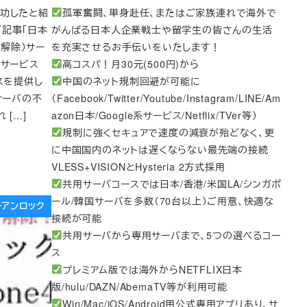
成功したと紹
孤軍奮闘、単身赴任、またはご家族連れで海外で
記事「日本
がんばる日本人企業戦士や留学生の皆さんの生活
ック解除）サー
を充実させるお手伝いをいたします！
クサービス
高コスパ！月30元(500円)から
スを提供し
中国のネット規制回避が可能に
サーバの不
（Facebook/Twitter/Youtube/Instagram/LINE/Am
[…]
azon日本/Google系サービス/Netflix/TVer等）
規制に強くセキュアで速度の減衰が殆どなく、更
に中国国内のネットは遅くならない最先端の接続
VLESS+VISIONとHysteria 2方式採用
共用サーバコースでは日本/香港/米国LA/シンガポ
ール/韓国サーバを多数（70台以上）ご用意、快適な
リーアンロック
接続が可能
共用サーバから専用サーバまで、5つの選べるコー
ス
プレミアム版では海外からNETFLIX日本
版/hulu/DAZN/AbemaTV等が利用可能
Win/Mac/iOS/Android用公式専用アプリあり、サ