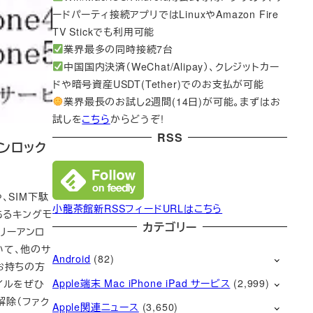
ードパーティ接続アプリではLinuxやAmazon Fire
TV Stickでも利用可能
業界最多の同時接続7台
中国国内決済（WeChat/Alipay）、クレジットカー
ドや暗号資産USDT(Tether)でのお支払が可能
業界最長のお試し2週間(14日)が可能。まずはお
試しを
こちら
からどうぞ!
RSS
アンロック
、SIM下駄
小龍茶館新RSSフィードURLはこちら
もあるキングモ
カテゴリー
トリーアンロ
いて、他のサ
Android
(82)
お持ちの方
Apple端末 Mac iPhone iPad サービス
(2,999)
イルをぜひ
ク解除（ファク
Apple関連ニュース
(3,650)