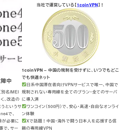
当社で運営している【
1coinVPN
】！
1coinVPN – 中国の規制を受けずに、いつでもどこ
でも快適ネット
故障中
日系中国滞在者向けVPNサービスで唯一、中国で
別名IMEI
規制されない専用線を全てのプラン・全てのサーバ
なく、改造の
に導入済
まうというサ
ワンコイン（500円）で、安心・高速・自由なオンライ
one4で、
ン体験
解除が必要に
Xで話題！中国・海外で闘う日本人を応援する信
事で、サー
頼の専用線VPN