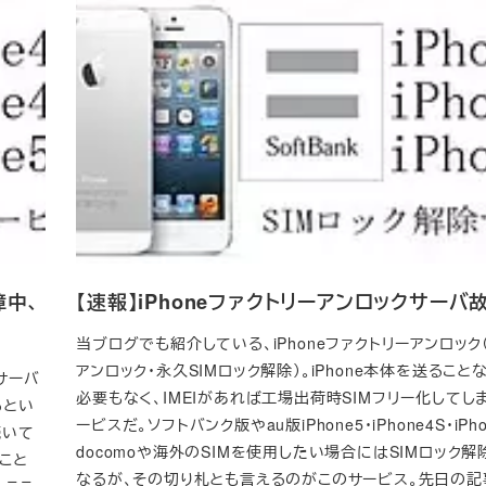
障中、
【速報】iPhoneファクトリーアンロックサーバ
当ブログでも紹介している、iPhoneファクトリーアンロック（
アンロック・永久SIMロック解除）。iPhone本体を送ること
サーバ
必要もなく、IMEIがあれば工場出荷時SIMフリー化してし
るとい
ービスだ。ソフトバンク版やau版iPhone5・iPhone4S・iPh
続いて
docomoや海外のSIMを使用したい場合にはSIMロック
こと
なるが、その切り札とも言えるのがこのサービス。先日の記
。ここ