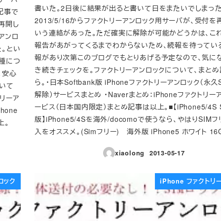
書いた。2日後に結果が出ると書いて日をまたいでしまった
記事で
2013/5/16からファクトリーアンロック用サーバが、受付
を再開し
いう連絡があった。ただ確実に解除が可能かどうかは、こ
ーアンロ
報告があがってくるまでわからないため、続報を待ってい
。とい
報があり次第このブログでもとりあげる予定なので、気に
種につ
き続きチェックを。ファクトリーアンロックについて、まと
。安心
ら。・日本Softbank版 iPhoneファクトリーアンロック（永久
いて
解除）サービスまとめ ・Naverまとめ：iPhoneファクトリ
トリーア
ービス（日本国内限定）まとめ記事は以上。■【iPhone5/4S 
hone
版】iPhone5/4Sを海外/docomoで使うなら、やはりSIM
上。
入をオススメ。(Simフリー) 海外版 iPhone5 ホワイト 16G
xiaolong
2013-05-17
投稿日
ンロック
iPhone ファクト