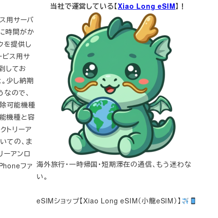
当社で運営している【
Xiao Long eSIM
】！
ビス用サーバ
クに時間がか
クを提供し
ービス用サ
到してお
。少し納期
うなので、
解除可能機種
可能機種と容
Bファクトリーア
いての、ま
トリーアンロ
海外旅行・一時帰国・短期滞在の通信、もう迷わな
Phoneファ
い。
eSIMショップ【Xiao Long eSIM（小龍eSIM）】