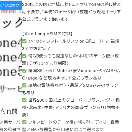
200以上の国と地域に対応。アプリやSIMの差し替え
リーアンロック
は不要で、“本物”のデータ使い放題から現地キャリア
公式プランまで揃います。
【Xiao Long eSIMの特徴】
クイックインストールリンク or QRコード で 最短
3分で設定完了
何GB使っても減速なしの“本物”のデータ使い放
題（テザリングも無制限）
韓国SKT・米T-Mobile・豪Vodafone・タイAIS・仏
Orange など現地キャリア公式プランあり
現地の電話番号付き・通話／SMS込みのプラン
もあり
世界200ヶ国以上のグローバルプラン、アジア・欧
州・北南米・中東・アフリカの周遊プランあり（切替不
受付再開
要）
ビス用サーバ
フルスピードのデータ使い切り型／デイリー容量
日前の記事で
型／使い放題型から用途に応じて選べます