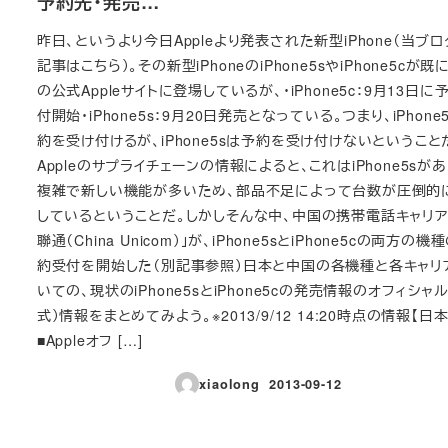
予約先・発売…
昨日、というより今日Appleより発表された新型iPhone（当ブ
記事はこちら）。その新型iPhoneのiPhone5sやiPhone5cが既
の公式Appleサイトに登場しているが、・iPhone5c：9月13日に
付開始・iPhone5s：9月20日発売となっている。つまり、iPhone
約を受け付けるが、iPhone5sは予約を受け付けないということ
Appleのサプライチェーンの情報によると、これはiPhone5sが
複雑で新しい機能が多いため、部品不足によって台数が圧倒的
しているということだ。しかしそんな中、中国の携帯電話キャリア
聯通（China Unicom）」が、iPhone5sとiPhone5cの両方の機
約受付を開始した（別記事参照）日本と中国の各機種と各キャリ
いての、現状のiPhone5sとiPhone5cの発売情報のオフィシャ
式）情報をまとめてみよう。※2013/9/12 14:20時点の情報【日本
■Appleオフ […]
xiaolong
2013-09-12
投稿日