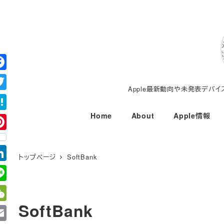
メ
イ
ン
コ
ン
テ
Apple最新動向や未発表デバ
ン
ツ
Home
About
Apple情報
へ
移
動
トップページ
SoftBank
SoftBank