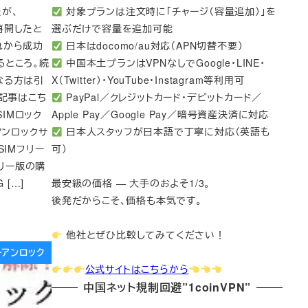
が、
対象プランは注文時に「チャージ（容量追加）」を
を再開したと
選ぶだけで容量を追加可能
れから成功
日本はdocomo/au対応（APN切替不要）
るところ。続
中国本土プランはVPNなしでGoogle・LINE・
なる方は引
X（Twitter）・YouTube・Instagram等利用可
め記事はこち
PayPal／クレジットカード・デビットカード／
SIMロック
Apple Pay／Google Pay／暗号資産決済に対応
ーアンロックサ
日本人スタッフが日本語で丁寧に対応（英語も
SIMフリー
可）
フリー版の購
 […]
最安級の価格 — 大手のおよそ1/3。
後発だからこそ、価格も本気です。
他社とぜひ比較してみてください！
リーアンロック
公式サイトはこちらから
中国ネット規制回避”1coinVPN”