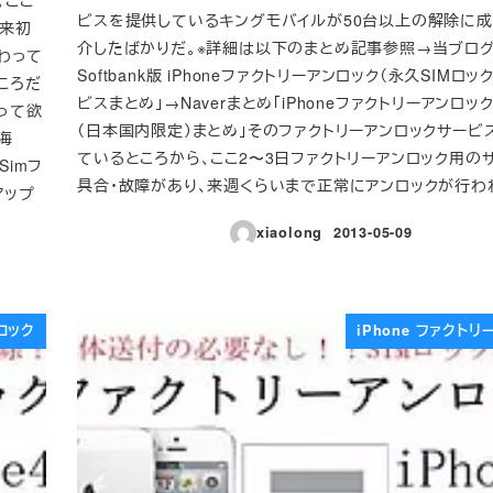
ビスを提供しているキングモバイルが50台以上の解除に
以来初
介したばかりだ。※詳細は以下のまとめ記事参照→当ブログ
わって
Softbank版 iPhoneファクトリーアンロック（永久SIMロ
ころだ
ビスまとめ」→Naverまとめ「iPhoneファクトリーアンロッ
待って欲
（日本国内限定）まとめ」そのファクトリーアンロックサービ
を海
ているところから、ここ2〜3日ファクトリーアンロック用の
Simフ
具合・故障があり、来週くらいまで正常にアンロックが行われ 
アップ
xiaolong
2013-05-09
投稿日
ンロック
iPhone ファクト