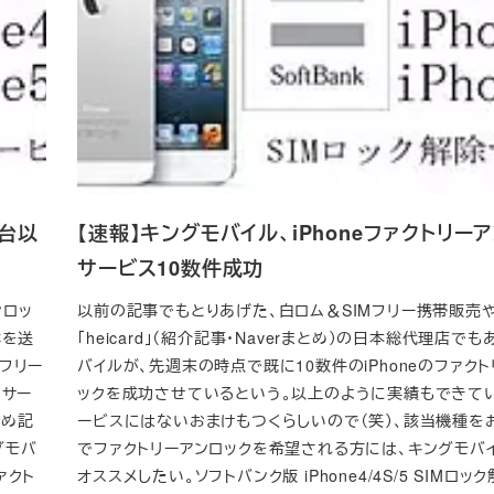
0台以
【速報】キングモバイル、iPhoneファクトリー
サービス10数件成功
ンロッ
以前の記事でもとりあげた、白ロム＆SIMフリー携帯販売や
体を送
「heicard」（紹介記事・Naverまとめ）の日本総代理店で
Mフリー
バイルが、先週末の時点で既に10数件のiPhoneのファク
うサー
ックを成功させているという。以上のように実績もできて
とめ記
ービスにはないおまけもつくらしいので（笑）、該当機種を
グモバ
でファクトリーアンロックを希望される方には、キングモバ
ァクト
オススメしたい。ソフトバンク版 iPhone4/4S/5 SIMロッ