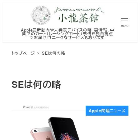
メ
イ
ン
MENU
Apple最新動向や未発表デバイスの噂・裏情報、中
コ
国でのカート（レーシングカート）事情を独自視点
でお届け!ユニークなサービスもあります!
ン
テ
トップページ
SEは何の略
ン
ツ
へ
SEは何の略
移
動
Apple関連ニュース