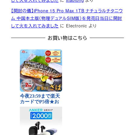
して火を入れてみました
に
xiaolong
より
【開封の儀】iPhone 15 Pro Max 1TB ナチュラルチタニウ
ム 中国本土版（物理デュアルSIM版）を発売日当日に開封
して火を入れてみました
に
Electronic
より
お買い物はこちら