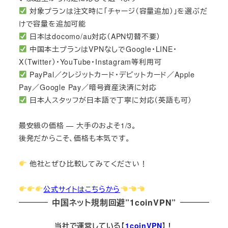
対象プランは注文時に「チャージ（容量追加）」を選ぶだ
けで容量を追加可能
日本はdocomo/au対応（APN切替不要）
中国本土プランはVPNなしでGoogle・LINE・
X（Twitter）・YouTube・Instagram等利用可
PayPal／クレジットカード・デビットカード／Apple
Pay／Google Pay／暗号資産決済に対応
日本人スタッフが日本語で丁寧に対応（英語も可）
最安級の価格 — 大手のおよそ1/3。
後発だからこそ、価格も本気です。
他社とぜひ比較してみてください！
公式サイトはこちらから
中国ネット規制回避”1coinVPN”
当社で運営している【
1coinVPN
】！