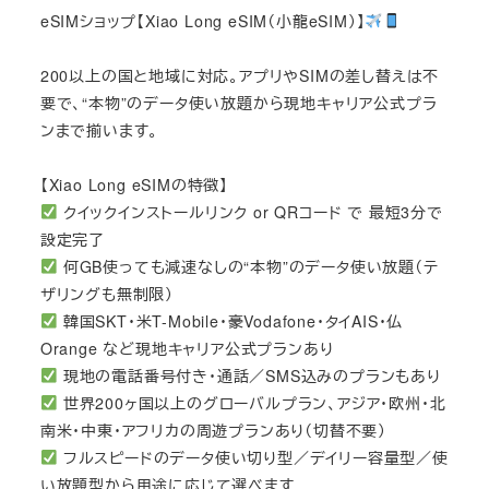
eSIMショップ【Xiao Long eSIM（小龍eSIM）】
200以上の国と地域に対応。アプリやSIMの差し替えは不
要で、“本物”のデータ使い放題から現地キャリア公式プラ
ンまで揃います。
【Xiao Long eSIMの特徴】
クイックインストールリンク or QRコード で 最短3分で
設定完了
何GB使っても減速なしの“本物”のデータ使い放題（テ
ザリングも無制限）
韓国SKT・米T-Mobile・豪Vodafone・タイAIS・仏
Orange など現地キャリア公式プランあり
現地の電話番号付き・通話／SMS込みのプランもあり
世界200ヶ国以上のグローバルプラン、アジア・欧州・北
南米・中東・アフリカの周遊プランあり（切替不要）
フルスピードのデータ使い切り型／デイリー容量型／使
い放題型から用途に応じて選べます