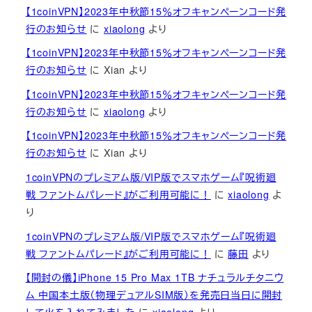
【1coinVPN】2023年中秋節15％オフキャンペーンコード発
行のお知らせ
に
xiaolong
より
【1coinVPN】2023年中秋節15％オフキャンペーンコード発
行のお知らせ
に
Xian
より
【1coinVPN】2023年中秋節15％オフキャンペーンコード発
行のお知らせ
に
xiaolong
より
【1coinVPN】2023年中秋節15％オフキャンペーンコード発
行のお知らせ
に
Xian
より
1coinVPNのプレミアム版/VIP版でスマホゲーム『呪術廻
戦 ファントムパレード』がご利用可能に！
に
xiaolong
よ
り
1coinVPNのプレミアム版/VIP版でスマホゲーム『呪術廻
戦 ファントムパレード』がご利用可能に！
に
藤田
より
【開封の儀】iPhone 15 Pro Max 1TB ナチュラルチタニウ
ム 中国本土版（物理デュアルSIM版）を発売日当日に開封