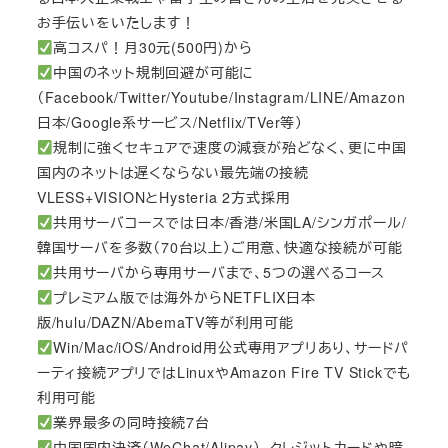
お手伝いをいたします！
高コスパ！月30元(500円)から
中国のネット規制回避が可能に
（Facebook/Twitter/Youtube/Instagram/LINE/Amazon
日本/Google系サービス/Netflix/TVer等）
規制に強くセキュアで速度の減衰が殆どなく、更に中国
国内のネットは遅くならない最先端の接続
VLESS+VISIONとHysteria 2方式採用
共用サーバコースでは日本/香港/米国LA/シンガポール/
韓国サーバを多数（70台以上）ご用意、快適な接続が可能
共用サーバから専用サーバまで、5つの選べるコース
プレミアム版では海外からNETFLIX日本
版/hulu/DAZN/AbemaTV等が利用可能
Win/Mac/iOS/Android用公式専用アプリあり、サードパ
ーティ接続アプリではLinuxやAmazon Fire TV Stickでも
利用可能
業界最多の同時接続7台
中国国内決済（WeChat/Alipay）、クレジットカードや暗