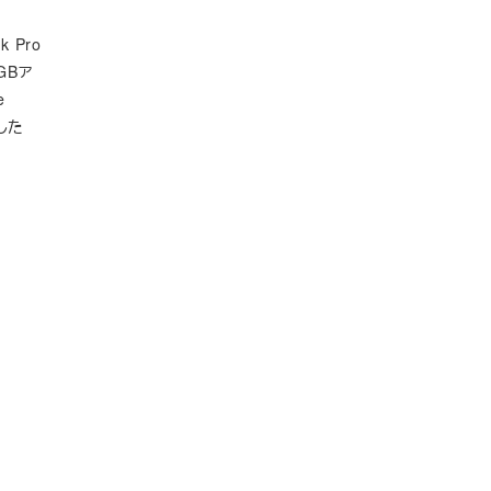
 Pro
GBア
e
した