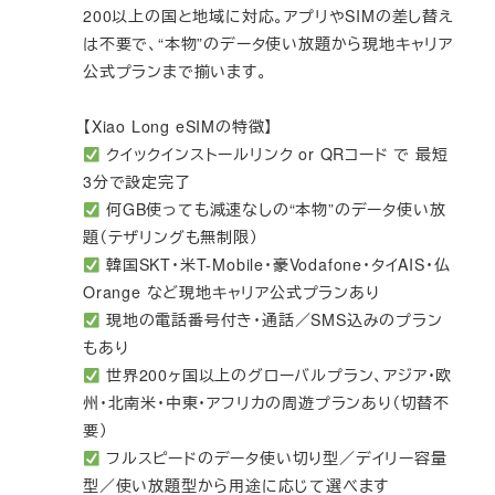
200以上の国と地域に対応。アプリやSIMの差し替え
は不要で、“本物”のデータ使い放題から現地キャリア
公式プランまで揃います。
【Xiao Long eSIMの特徴】
クイックインストールリンク or QRコード で 最短
3分で設定完了
何GB使っても減速なしの“本物”のデータ使い放
題（テザリングも無制限）
韓国SKT・米T-Mobile・豪Vodafone・タイAIS・仏
Orange など現地キャリア公式プランあり
現地の電話番号付き・通話／SMS込みのプラン
もあり
世界200ヶ国以上のグローバルプラン、アジア・欧
州・北南米・中東・アフリカの周遊プランあり（切替不
要）
フルスピードのデータ使い切り型／デイリー容量
型／使い放題型から用途に応じて選べます