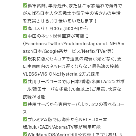
孤軍奮闘、単身赴任、またはご家族連れで海外で
がんばる日本人企業戦士や留学生の皆さんの生活
を充実させるお手伝いをいたします！
高コスパ！月30元(500円)から
中国のネット規制回避が可能に
（Facebook/Twitter/Youtube/Instagram/LINE/Am
azon日本/Google系サービス/Netflix/TVer等）
規制に強くセキュアで速度の減衰が殆どなく、更
に中国国内のネットは遅くならない最先端の接続
VLESS+VISIONとHysteria 2方式採用
共用サーバコースでは日本/香港/米国LA/シンガポ
ール/韓国サーバを多数（70台以上）ご用意、快適な
接続が可能
共用サーバから専用サーバまで、5つの選べるコー
ス
プレミアム版では海外からNETFLIX日本
版/hulu/DAZN/AbemaTV等が利用可能
Win/Mac/iOS/Android用公式専用アプリあり、サ