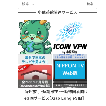
検
検索
索
小龍茶館関連サービス
海外旅行・短期滞在・一時帰国者向け
eSIMサービス【Xiao Long eSIM】