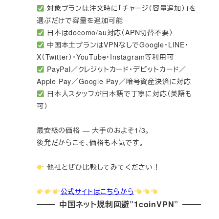
対象プランは注文時に「チャージ（容量追加）」を
選ぶだけで容量を追加可能
日本はdocomo/au対応（APN切替不要）
中国本土プランはVPNなしでGoogle・LINE・
X（Twitter）・YouTube・Instagram等利用可
PayPal／クレジットカード・デビットカード／
Apple Pay／Google Pay／暗号資産決済に対応
日本人スタッフが日本語で丁寧に対応（英語も
可）
最安級の価格 — 大手のおよそ1/3。
後発だからこそ、価格も本気です。
他社とぜひ比較してみてください！
公式サイトはこちらから
中国ネット規制回避”1coinVPN”