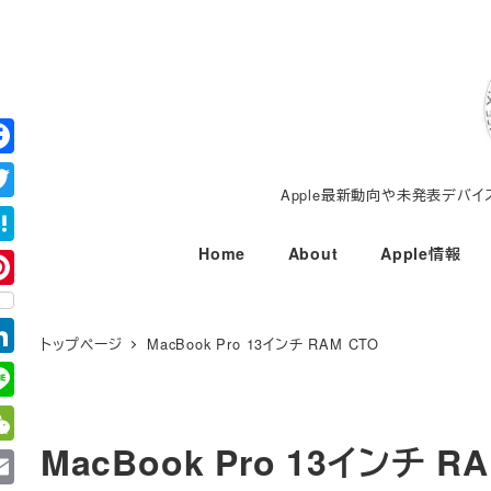
メ
イ
ン
コ
ン
テ
Apple最新動向や未発表デバ
ン
ツ
Home
About
Apple情報
へ
移
動
トップページ
MacBook Pro 13インチ RAM CTO
MacBook Pro 13インチ R