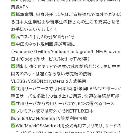
用線VPN
孤軍奮闘、単身赴任、またはご家族連れで海外でがんば
る日本人企業戦士や留学生の皆さんの生活を充実させる
お手伝いをいたします！
高コスパ！月30元(500円)から
中国のネット規制回避が可能に
（Facebook/Twitter/Youtube/Instagram/LINE/Amazon
日本/Google系サービス/Netflix/TVer等）
規制に強くセキュアで速度の減衰が殆どなく、更に中国
国内のネットは遅くならない最先端の接続
VLESS+VISIONとHysteria 2方式採用
共用サーバコースでは日本/香港/米国LA/シンガポール/
韓国サーバを多数（70台以上）ご用意、快適な接続が可能
共用サーバから専用サーバまで、5つの選べるコース
プレミアム版では海外からNETFLIX日本
版/hulu/DAZN/AbemaTV等が利用可能
Win/Mac/iOS/Android用公式専用アプリあり、サードパ
ーティ接続アプリではLinuxやAmazon Fire TV Stickでも