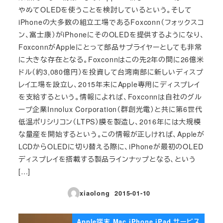
やめてOLEDを使うことを検討しているという。そして
iPhoneの大多数の組立工場であるFoxconn（フォックスコ
ン、富士康）がiPhoneにそのOLEDを提供するようになり、
FoxconnがAppleにとって部品サプライヤーとしても非常
に大きな存在となる。Foxconnはこの先2年の間に26億米
ドル（約3,080億円）を投資して台湾南部に新しいディスプ
レイ工場を設立し、2015年末にApple専用にディスプレイ
を支給するという。情報によれば、Foxconnは自社のグル
ープ企業Innolux Corporation（群創光電）と共に第6世代
低温ポリシリコン（LTPS）膜を製造し、2016年には大規模
な量産を開始するという。この情報が正しければ、Appleが
LCDからOLEDに切り替える際に、iPhoneが最初のOLED
ディスプレイを搭載する製品ラインナップとなる、という
[…]
xiaolong
2015-01-10
投稿日
Apple端末 Mac iPhone iPad サービス