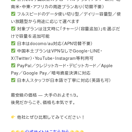
南米・中東・アフリカの周遊プランあり（切替不要）
フルスピードのデータ使い切り型／デイリー容量型／使
い放題型から用途に応じて選べます
対象プランは注文時に「チャージ（容量追加）」を選ぶだ
けで容量を追加可能
日本はdocomo/au対応（APN切替不要）
中国本土プランはVPNなしでGoogle・LINE・
X（Twitter）・YouTube・Instagram等利用可
PayPal／クレジットカード・デビットカード／Apple
Pay／Google Pay／暗号資産決済に対応
日本人スタッフが日本語で丁寧に対応（英語も可）
最安級の価格 — 大手のおよそ1/3。
後発だからこそ、価格も本気です。
他社とぜひ比較してみてください！
公式サイトはこちらから