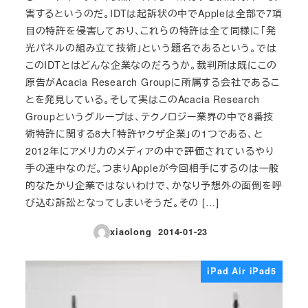
害するというのだ。IDTは起訴状の中でAppleは全部で7項
目の特許を侵害しており、これらの特許は全て同様に「発
光パネルの組み立て技術」という題名であるという。では
このIDTとはどんな企業なのだろうか。裁判所は既にこの
原告がAcacia Research Groupに所属する会社であるこ
とを発見している。そして実はこのAcacia Research
Groupというグループは、テクノロジー業界の中で8番技
術特許に関する8大「特許ヤクザ企業」の1つである、と
2012年にアメリカのメディアの中で評価されているやり
手の連中なのだ。つまりAppleが今回相手にするのは一般
的なたかり企業ではないわけで、かなり予想外の面倒を呼
び込む訴訟となってしまいそうだ。その […]
xiaolong
2014-01-23
投稿日
iPad Air iPad5