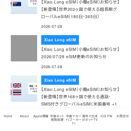
【Xiao Long eSIM（小龍eSIM）お知らせ】
【新登場】世界202ヶ国で使える超長期グ
ローバルeSIM（180日・365日）
2026-07-28
Xiao Long eSIM
【Xiao Long eSIM（小龍eSIM）お知らせ】
2026/07/28 eSIM更新のお知らせ
2026-07-28
Xiao Long eSIM
【Xiao Long eSIM（小龍eSIM）お知らせ】
【新登場】世界168ヶ国で使える通話・
SMS付きグローバルeSIM（米国番号 +1
つき・最長365日）
Home
About
Apple情報
中国ネット
中国でカー
海外で日本
iOS FW
お問合せ
規制回避
ト(ゴーカー
のネットTV
2026-07-27
ト)