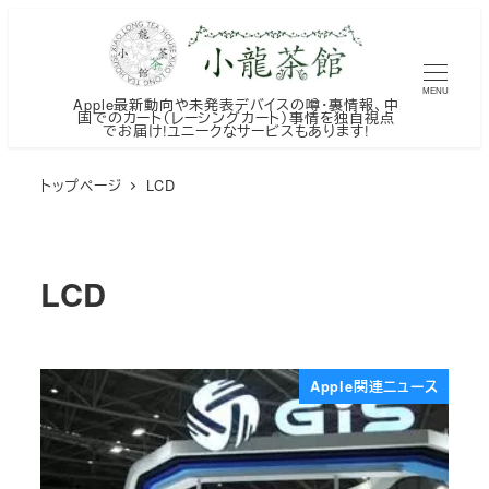
メ
イ
ン
MENU
Apple最新動向や未発表デバイスの噂・裏情報、中
コ
国でのカート（レーシングカート）事情を独自視点
でお届け!ユニークなサービスもあります!
ン
テ
トップページ
LCD
ン
ツ
へ
LCD
移
動
Apple関連ニュース