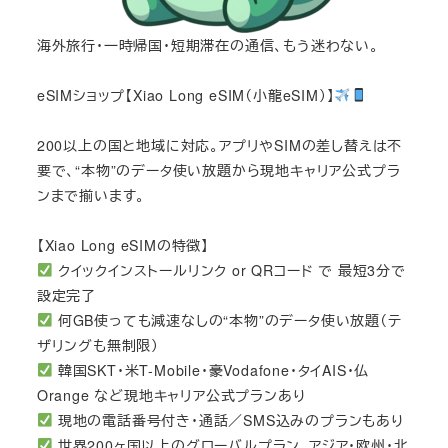
海外旅行・一時帰国・短期滞在の通信、もう迷わない。
eSIMショップ【Xiao Long eSIM（小龍eSIM）】
200以上の国と地域に対応。アプリやSIMの差し替えは不
要で、“本物”のデータ使い放題から現地キャリア公式プラ
ンまで揃います。
【Xiao Long eSIMの特徴】
クイックインストールリンク or QRコード で 最短3分で
設定完了
何GB使っても減速なしの“本物”のデータ使い放題（テ
ザリングも無制限）
韓国SKT・米T-Mobile・豪Vodafone・タイAIS・仏
Orange など現地キャリア公式プランあり
現地の電話番号付き・通話／SMS込みのプランもあり
世界200ヶ国以上のグローバルプラン、アジア・欧州・北