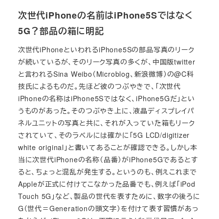
次世代iPhoneの名前はiPhone5Sではなく
5G？部品の箱に明記
次世代iPhoneといわれるiPhone5Sの部品写真のリーク
が続いているが、そのリーク写真の多くが、中国版twitter
と言われるSina Weibo（Microblog、新浪微博）の@C科
技氏によるものだ。先ほど彼のつぶやきで、「次世代
iPhoneの名称はiPhone5Sではなく、iPhone5Gだ」とい
うものがあった。そのつぶやき上に、液晶ディスプレイパ
ネルユニットの写真と共に、それが入っていた箱もリーク
されていて、そのラベルには確かに「5G LCD/digitizer
white original」と書いてあることが確認できる。しかし本
当に次世代iPhoneの名称（品番）がiPhone5Gであるとす
ると、ちょっと混乱が発生する。というのも、例えこれまで
Appleが正式に付けてこなかった品番でも、例えば「iPod
Touch 5G」など、製品の世代を表すために、数字の後ろに
G（世代＝Generationの頭文字）を付けて表す習慣があっ