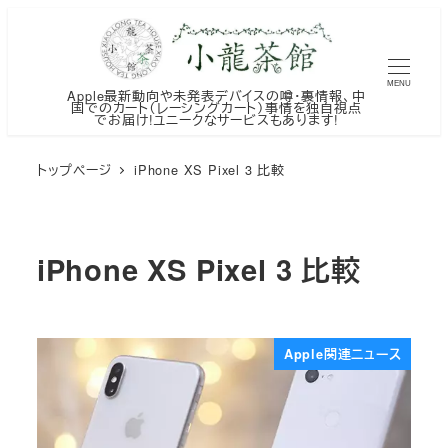
メ
イ
ン
MENU
Apple最新動向や未発表デバイスの噂・裏情報、中
コ
国でのカート（レーシングカート）事情を独自視点
でお届け!ユニークなサービスもあります!
ン
テ
トップページ
iPhone XS Pixel 3 比較
ン
ツ
へ
iPhone XS Pixel 3 比較
移
動
Apple関連ニュース