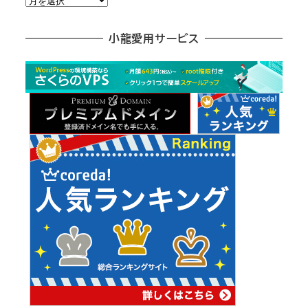
別
ア
小龍愛用サービス
ー
カ
イ
ブ