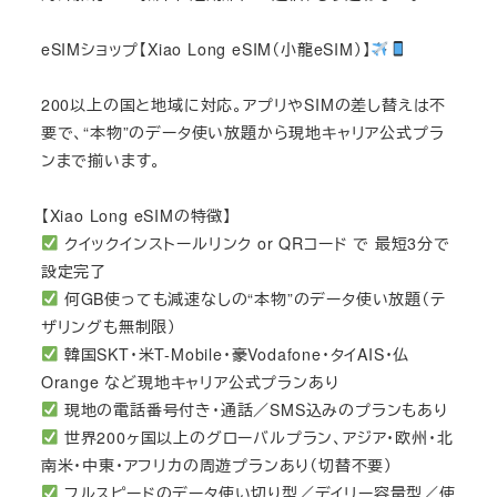
eSIMショップ【Xiao Long eSIM（小龍eSIM）】
200以上の国と地域に対応。アプリやSIMの差し替えは不
要で、“本物”のデータ使い放題から現地キャリア公式プラ
ンまで揃います。
【Xiao Long eSIMの特徴】
クイックインストールリンク or QRコード で 最短3分で
設定完了
何GB使っても減速なしの“本物”のデータ使い放題（テ
ザリングも無制限）
韓国SKT・米T-Mobile・豪Vodafone・タイAIS・仏
Orange など現地キャリア公式プランあり
現地の電話番号付き・通話／SMS込みのプランもあり
世界200ヶ国以上のグローバルプラン、アジア・欧州・北
南米・中東・アフリカの周遊プランあり（切替不要）
フルスピードのデータ使い切り型／デイリー容量型／使