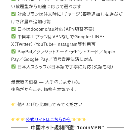
い放題型から用途に応じて選べます
対象プランは注文時に「チャージ（容量追加）」を選ぶだ
けで容量を追加可能
日本はdocomo/au対応（APN切替不要）
中国本土プランはVPNなしでGoogle・LINE・
X（Twitter）・YouTube・Instagram等利用可
PayPal／クレジットカード・デビットカード／Apple
Pay／Google Pay／暗号資産決済に対応
日本人スタッフが日本語で丁寧に対応（英語も可）
最安級の価格 — 大手のおよそ1/3。
後発だからこそ、価格も本気です。
他社とぜひ比較してみてください！
公式サイトはこちらから
中国ネット規制回避”1coinVPN”