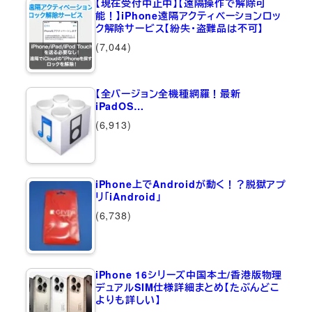
【現在受付中止中】【遠隔操作で解除可
能！】iPhone遠隔アクティベーションロッ
ク解除サービス【紛失・盗難品は不可】
(7,044)
【全バージョン全機種網羅！最新
iPadOS…
(6,913)
iPhone上でAndroidが動く！？脱獄アプ
リ「iAndroid」
(6,738)
iPhone 16シリーズ中国本土/香港版物理
デュアルSIM仕様詳細まとめ【たぶんどこ
よりも詳しい】