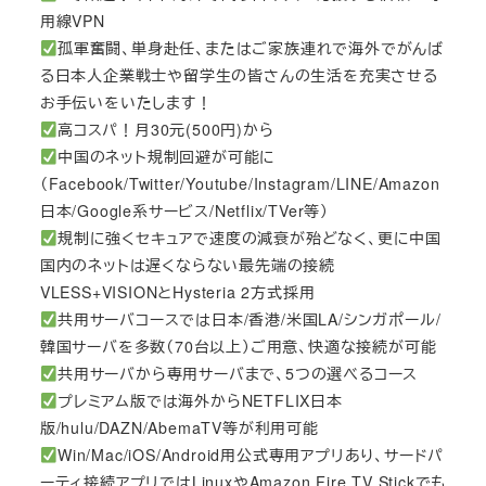
用線VPN
孤軍奮闘、単身赴任、またはご家族連れで海外でがんば
る日本人企業戦士や留学生の皆さんの生活を充実させる
お手伝いをいたします！
高コスパ！月30元(500円)から
中国のネット規制回避が可能に
（Facebook/Twitter/Youtube/Instagram/LINE/Amazon
日本/Google系サービス/Netflix/TVer等）
規制に強くセキュアで速度の減衰が殆どなく、更に中国
国内のネットは遅くならない最先端の接続
VLESS+VISIONとHysteria 2方式採用
共用サーバコースでは日本/香港/米国LA/シンガポール/
韓国サーバを多数（70台以上）ご用意、快適な接続が可能
共用サーバから専用サーバまで、5つの選べるコース
プレミアム版では海外からNETFLIX日本
版/hulu/DAZN/AbemaTV等が利用可能
Win/Mac/iOS/Android用公式専用アプリあり、サードパ
ーティ接続アプリではLinuxやAmazon Fire TV Stickでも