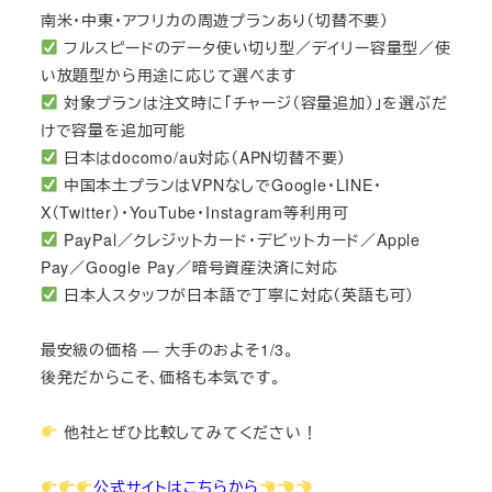
南米・中東・アフリカの周遊プランあり（切替不要）
フルスピードのデータ使い切り型／デイリー容量型／使
い放題型から用途に応じて選べます
対象プランは注文時に「チャージ（容量追加）」を選ぶだ
けで容量を追加可能
日本はdocomo/au対応（APN切替不要）
中国本土プランはVPNなしでGoogle・LINE・
X（Twitter）・YouTube・Instagram等利用可
PayPal／クレジットカード・デビットカード／Apple
Pay／Google Pay／暗号資産決済に対応
日本人スタッフが日本語で丁寧に対応（英語も可）
最安級の価格 — 大手のおよそ1/3。
後発だからこそ、価格も本気です。
他社とぜひ比較してみてください！
公式サイトはこちらから