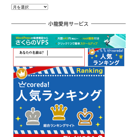
月
別
ア
小龍愛用サービス
ー
カ
イ
ブ