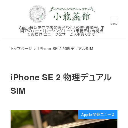
メ
イ
ン
MENU
Apple最新動向や未発表デバイスの噂・裏情報、中
コ
国でのカート（レーシングカート）事情を独自視点
でお届け!ユニークなサービスもあります!
ン
テ
トップページ
iPhone SE 2 物理デュアルSIM
ン
ツ
へ
iPhone SE 2 物理デュアル
移
動
SIM
Apple関連ニュース