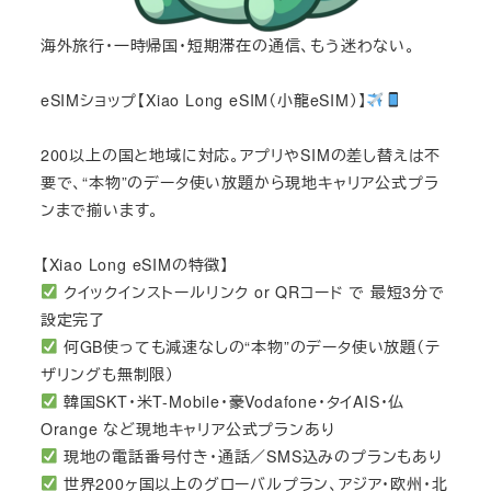
海外旅行・一時帰国・短期滞在の通信、もう迷わない。
eSIMショップ【Xiao Long eSIM（小龍eSIM）】
200以上の国と地域に対応。アプリやSIMの差し替えは不
要で、“本物”のデータ使い放題から現地キャリア公式プラ
ンまで揃います。
【Xiao Long eSIMの特徴】
クイックインストールリンク or QRコード で 最短3分で
設定完了
何GB使っても減速なしの“本物”のデータ使い放題（テ
ザリングも無制限）
韓国SKT・米T-Mobile・豪Vodafone・タイAIS・仏
Orange など現地キャリア公式プランあり
現地の電話番号付き・通話／SMS込みのプランもあり
世界200ヶ国以上のグローバルプラン、アジア・欧州・北