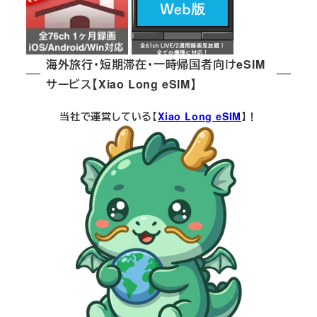
海外旅行・短期滞在・一時帰国者向けeSIM
サービス【Xiao Long eSIM】
当社で運営している【
Xiao Long eSIM
】！