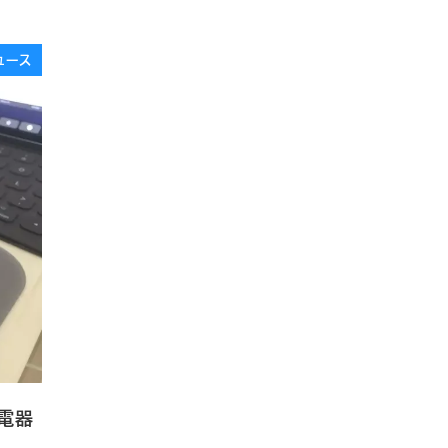
ュース
充電器