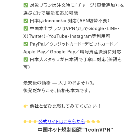
対象プランは注文時に「チャージ（容量追加）」を
選ぶだけで容量を追加可能
日本はdocomo/au対応（APN切替不要）
中国本土プランはVPNなしでGoogle・LINE・
X（Twitter）・YouTube・Instagram等利用可
PayPal／クレジットカード・デビットカード／
Apple Pay／Google Pay／暗号資産決済に対応
日本人スタッフが日本語で丁寧に対応（英語も
可）
最安級の価格 — 大手のおよそ1/3。
後発だからこそ、価格も本気です。
他社とぜひ比較してみてください！
公式サイトはこちらから
中国ネット規制回避”1coinVPN”