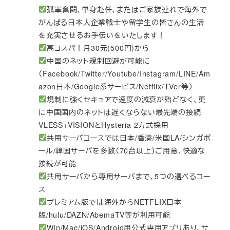
孤軍奮闘、単身赴任、またはご家族連れで海外で
がんばる日本人企業戦士や留学生の皆さんの生活
を充実させるお手伝いをいたします！
高コスパ！月30元(500円)から
中国のネット規制回避が可能に
（Facebook/Twitter/Youtube/Instagram/LINE/Am
azon日本/Google系サービス/Netflix/TVer等）
規制に強くセキュアで速度の減衰が殆どなく、更
に中国国内のネットは遅くならない最先端の接続
VLESS+VISIONとHysteria 2方式採用
共用サーバコースでは日本/香港/米国LA/シンガポ
ール/韓国サーバを多数（70台以上）ご用意、快適な
接続が可能
共用サーバから専用サーバまで、5つの選べるコー
ス
プレミアム版では海外からNETFLIX日本
版/hulu/DAZN/AbemaTV等が利用可能
Win/Mac/iOS/Android用公式専用アプリあり、サ