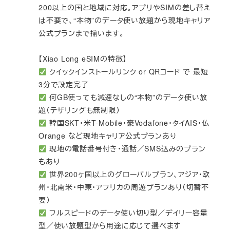
200以上の国と地域に対応。アプリやSIMの差し替え
は不要で、“本物”のデータ使い放題から現地キャリア
公式プランまで揃います。
【Xiao Long eSIMの特徴】
クイックインストールリンク or QRコード で 最短
3分で設定完了
何GB使っても減速なしの“本物”のデータ使い放
題（テザリングも無制限）
韓国SKT・米T-Mobile・豪Vodafone・タイAIS・仏
Orange など現地キャリア公式プランあり
現地の電話番号付き・通話／SMS込みのプラン
もあり
世界200ヶ国以上のグローバルプラン、アジア・欧
州・北南米・中東・アフリカの周遊プランあり（切替不
要）
フルスピードのデータ使い切り型／デイリー容量
型／使い放題型から用途に応じて選べます