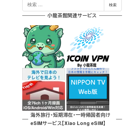
検
検索
索
小龍茶館関連サービス
海外旅行・短期滞在・一時帰国者向け
eSIMサービス【Xiao Long eSIM】