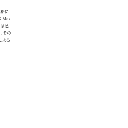
規格に
 Max
期は急
。その
による