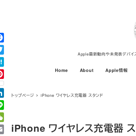
メ
イ
ン
コ
ン
テ
Apple最新動向や未発表デバ
ン
ツ
Home
About
Apple情報
へ
移
動
トップページ
iPhone ワイヤレス充電器 スタンド
iPhone ワイヤレス充電器 