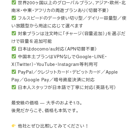
世界200ヶ国以上のグローバルプラン、アジア・欧州・北
南米・中東・アフリカの周遊プランあり（切替不要）
フルスピードのデータ使い切り型／デイリー容量型／使
い放題型から用途に応じて選べます
対象プランは注文時に「チャージ（容量追加）」を選ぶだ
けで容量を追加可能
日本はdocomo/au対応（APN切替不要）
中国本土プランはVPNなしでGoogle・LINE・
X（Twitter）・YouTube・Instagram等利用可
PayPal／クレジットカード・デビットカード／Apple
Pay／Google Pay／暗号資産決済に対応
日本人スタッフが日本語で丁寧に対応（英語も可）
最安級の価格 — 大手のおよそ1/3。
後発だからこそ、価格も本気です。
他社とぜひ比較してみてください！