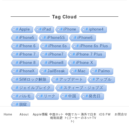
Tag Cloud
Apple
iPad
iPhone
iphone4
iPhone5
iPhone5S
iPhone6
iPhone 6
iPhone 6s
iPhone 6s Plus
iPhone 7
iPhone7
iPhone 7 Plus
iPhone 8
iPhone8
iPhone X
iPhoneX
JailBreak
Mac
Palmo
SIMロック解除
アップデート
アップル
ジェイルブレイク
スティーブ・ジョブズ
パルモ
リーク
中国
発売日
脱獄
Home
About
Apple情報
中国ネット
中国でカー
海外で日本
iOS FW
お問合せ
規制回避
ト(ゴーカー
のネットTV
月別アーカイブ
ト)