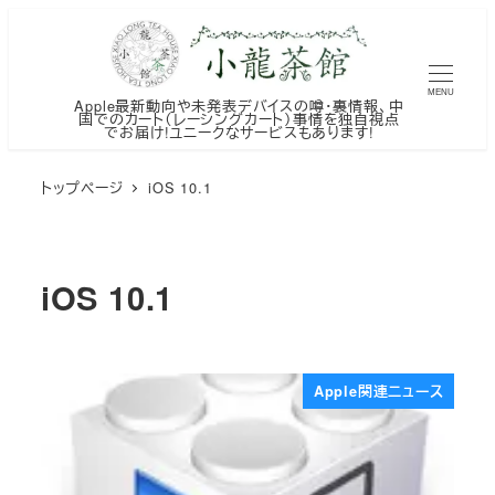
メ
イ
ン
MENU
Apple最新動向や未発表デバイスの噂・裏情報、中
コ
国でのカート（レーシングカート）事情を独自視点
でお届け!ユニークなサービスもあります!
ン
テ
トップページ
iOS 10.1
ン
ツ
へ
iOS 10.1
移
動
Apple関連ニュース