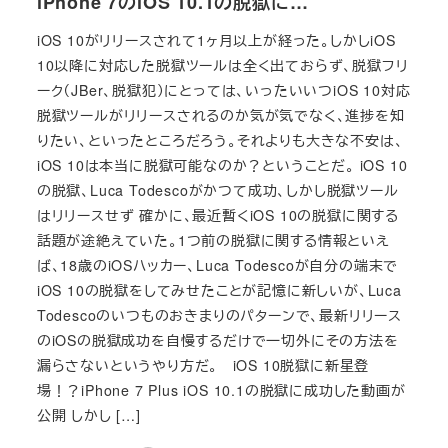
iPhone 7のiOS 10.1の脱獄に…
iOS 10がリリースされて1ヶ月以上が経った。しかしiOS
10以降に対応した脱獄ツールは全く出ておらず、脱獄フリ
ーク（JBer、脱獄犯）にとっては、いったいいつiOS 10対応
脱獄ツールがリリースされるのか気が気でなく、進捗を知
りたい、といったところだろう。それよりも大きな不安は、
iOS 10は本当に脱獄可能なのか？ということだ。 iOS 10
の脱獄、Luca Todescoがかつて成功、しかし脱獄ツール
はリリースせず 確かに、最近暫くiOS 10の脱獄に関する
話題が途絶えていた。1つ前の脱獄に関する情報といえ
ば、18歳のiOSハッカー、Luca Todescoが自分の端末で
iOS 10の脱獄をしてみせたことが記憶に新しいが、Luca
Todescoのいつものおきまりのパターンで、最新リリース
のiOSの脱獄成功を自慢するだけで一切外にその方法を
漏らさないというやり方だ。 iOS 10脱獄に新星登
場！？iPhone 7 Plus iOS 10.1の脱獄に成功した動画が
公開 しかし […]