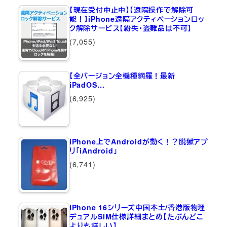
【現在受付中止中】【遠隔操作で解除可
能！】iPhone遠隔アクティベーションロッ
ク解除サービス【紛失・盗難品は不可】
(7,055)
【全バージョン全機種網羅！最新
iPadOS…
(6,925)
iPhone上でAndroidが動く！？脱獄アプ
リ「iAndroid」
(6,741)
iPhone 16シリーズ中国本土/香港版物理
デュアルSIM仕様詳細まとめ【たぶんどこ
よりも詳しい】