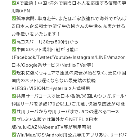
Xで話題！中国・海外で闘う日本人を応援する信頼の専
用線VPN
孤軍奮闘、単身赴任、またはご家族連れで海外でがんば
る日本人企業戦士や留学生の皆さんの生活を充実させる
お手伝いをいたします！
高コスパ！月30元(500円)から
中国のネット規制回避が可能に
（Facebook/Twitter/Youtube/Instagram/LINE/Amazon
日本/Google系サービス/Netflix/TVer等）
規制に強くセキュアで速度の減衰が殆どなく、更に中国
国内のネットは遅くならない最先端の接続
VLESS+VISIONとHysteria 2方式採用
共用サーバコースでは日本/香港/米国LA/シンガポール/
韓国サーバを多数（70台以上）ご用意、快適な接続が可能
共用サーバから専用サーバまで、5つの選べるコース
プレミアム版では海外からNETFLIX日本
版/hulu/DAZN/AbemaTV等が利用可能
Win/Mac/iOS/Android用公式専用アプリあり、サードパ