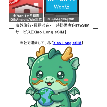
海外旅行・短期滞在・一時帰国者向けeSIM
サービス【Xiao Long eSIM】
当社で運営している【
Xiao Long eSIM
】！