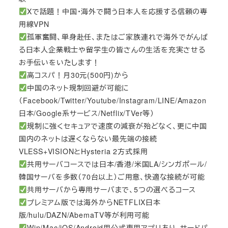
Xで話題！中国・海外で闘う日本人を応援する信頼の専
用線VPN
孤軍奮闘、単身赴任、またはご家族連れで海外でがんば
る日本人企業戦士や留学生の皆さんの生活を充実させる
お手伝いをいたします！
高コスパ！月30元(500円)から
中国のネット規制回避が可能に
（Facebook/Twitter/Youtube/Instagram/LINE/Amazon
日本/Google系サービス/Netflix/TVer等）
規制に強くセキュアで速度の減衰が殆どなく、更に中国
国内のネットは遅くならない最先端の接続
VLESS+VISIONとHysteria 2方式採用
共用サーバコースでは日本/香港/米国LA/シンガポール/
韓国サーバを多数（70台以上）ご用意、快適な接続が可能
共用サーバから専用サーバまで、5つの選べるコース
プレミアム版では海外からNETFLIX日本
版/hulu/DAZN/AbemaTV等が利用可能
Win/Mac/iOS/Android用公式専用アプリあり、サードパ