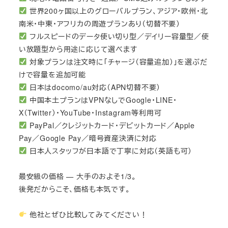
世界200ヶ国以上のグローバルプラン、アジア・欧州・北
南米・中東・アフリカの周遊プランあり（切替不要）
フルスピードのデータ使い切り型／デイリー容量型／使
い放題型から用途に応じて選べます
対象プランは注文時に「チャージ（容量追加）」を選ぶだ
けで容量を追加可能
日本はdocomo/au対応（APN切替不要）
中国本土プランはVPNなしでGoogle・LINE・
X（Twitter）・YouTube・Instagram等利用可
PayPal／クレジットカード・デビットカード／Apple
Pay／Google Pay／暗号資産決済に対応
日本人スタッフが日本語で丁寧に対応（英語も可）
最安級の価格 — 大手のおよそ1/3。
後発だからこそ、価格も本気です。
他社とぜひ比較してみてください！