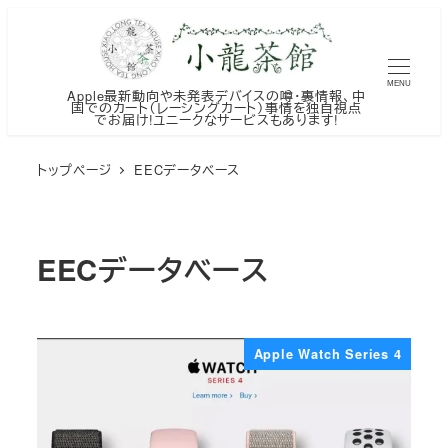
メ
イ
ン
MENU
Apple最新動向や未発表デバイスの噂・裏情報、中
コ
国でのカート（レーシングカート）事情を独自視点
でお届け!ユニークなサービスもあります!
ン
テ
トップページ
EECデータベース
ン
ツ
へ
EECデータベース
移
動
Apple Watch Series 4