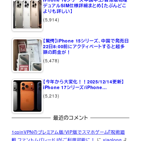
デュアルSIM仕様詳細まとめ【たぶんどこ
よりも詳しい】
(5,914)
【驚愕】iPhone 15シリーズ、中国で発売日
22日8:00前にアクティベートすると超多
額の罰金が！
(5,478)
【今年から大変化！！2025/12/14更新】
iPhone 17シリーズ/iPhone…
(5,213)
最近のコメント
1coinVPNのプレミアム版/VIP版でスマホゲーム『呪術廻
戦 ファントムパレード』がご利用可能に！
に
xiaolong
よ