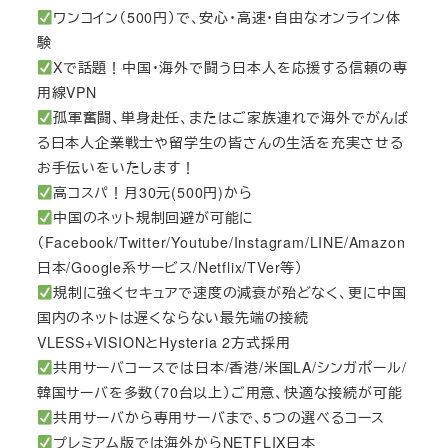
ワンコイン（500円）で、安心・高速・自由なオンライン体
験
Xで話題！中国・海外で闘う日本人を応援する信頼の専
用線VPN
孤軍奮闘、単身赴任、またはご家族連れで海外でがんば
る日本人企業戦士や留学生の皆さんの生活を充実させる
お手伝いをいたします！
高コスパ！月30元(500円)から
中国のネット規制回避が可能に
（Facebook/Twitter/Youtube/Instagram/LINE/Amazon
日本/Google系サービス/Netflix/TVer等）
規制に強くセキュアで速度の減衰が殆どなく、更に中国
国内のネットは遅くならない最先端の接続
VLESS+VISIONとHysteria 2方式採用
共用サーバコースでは日本/香港/米国LA/シンガポール/
韓国サーバを多数（70台以上）ご用意、快適な接続が可能
共用サーバから専用サーバまで、5つの選べるコース
プレミアム版では海外からNETFLIX日本