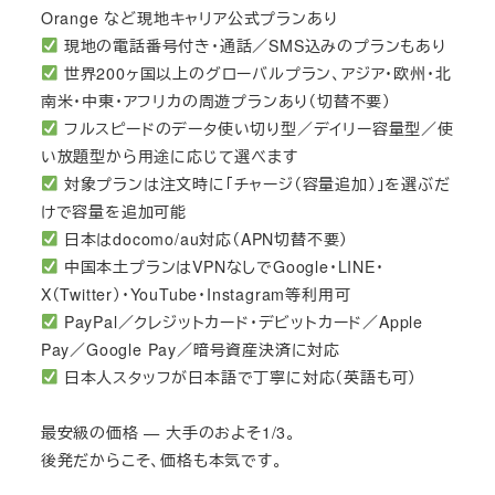
Orange など現地キャリア公式プランあり
現地の電話番号付き・通話／SMS込みのプランもあり
世界200ヶ国以上のグローバルプラン、アジア・欧州・北
南米・中東・アフリカの周遊プランあり（切替不要）
フルスピードのデータ使い切り型／デイリー容量型／使
い放題型から用途に応じて選べます
対象プランは注文時に「チャージ（容量追加）」を選ぶだ
けで容量を追加可能
日本はdocomo/au対応（APN切替不要）
中国本土プランはVPNなしでGoogle・LINE・
X（Twitter）・YouTube・Instagram等利用可
PayPal／クレジットカード・デビットカード／Apple
Pay／Google Pay／暗号資産決済に対応
日本人スタッフが日本語で丁寧に対応（英語も可）
最安級の価格 — 大手のおよそ1/3。
後発だからこそ、価格も本気です。