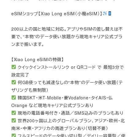
eSIMショップ【Xiao Long eSIM（小龍eSIM）】
200以上の国と地域に対応。アプリやSIMの差し替えは不
要で、“本物”のデータ使い放題から現地キャリア公式プラ
ンまで揃います。
【Xiao Long eSIMの特徴】
クイックインストールリンク or QRコード で 最短3分で
設定完了
何GB使っても減速なしの“本物”のデータ使い放題（テ
ザリングも無制限）
韓国SKT・米T-Mobile・豪Vodafone・タイAIS・仏
Orange など現地キャリア公式プランあり
現地の電話番号付き・通話／SMS込みのプランもあり
世界200ヶ国以上のグローバルプラン、アジア・欧州・北
南米・中東・アフリカの周遊プランあり（切替不要）
フルスピードのデータ使い切り型／デイリー容量型／使