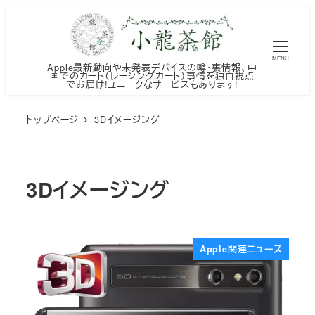
メ
イ
ン
MENU
Apple最新動向や未発表デバイスの噂・裏情報、中
コ
国でのカート（レーシングカート）事情を独自視点
でお届け!ユニークなサービスもあります!
ン
テ
トップページ
3Dイメージング
ン
ツ
へ
3Dイメージング
移
動
Apple関連ニュース