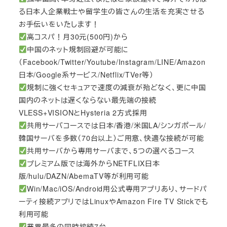
る日本人企業戦士や留学生の皆さんの生活を充実させる
お手伝いをいたします！
高コスパ！月30元(500円)から
中国のネット規制回避が可能に
（Facebook/Twitter/Youtube/Instagram/LINE/Amazon
日本/Google系サービス/Netflix/TVer等）
規制に強くセキュアで速度の減衰が殆どなく、更に中国
国内のネットは遅くならない最先端の接続
VLESS+VISIONとHysteria 2方式採用
共用サーバコースでは日本/香港/米国LA/シンガポール/
韓国サーバを多数（70台以上）ご用意、快適な接続が可能
共用サーバから専用サーバまで、5つの選べるコース
プレミアム版では海外からNETFLIX日本
版/hulu/DAZN/AbemaTV等が利用可能
Win/Mac/iOS/Android用公式専用アプリあり、サードパ
ーティ接続アプリではLinuxやAmazon Fire TV Stickでも
利用可能
業界最多の同時接続7台