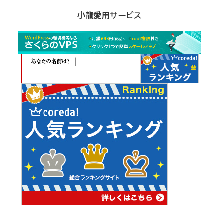
ア
小龍愛用サービス
ー
カ
イ
ブ