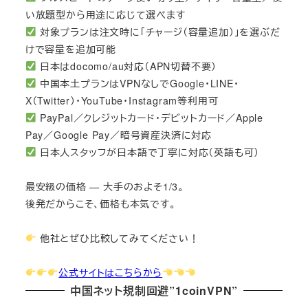
い放題型から用途に応じて選べます
対象プランは注文時に「チャージ（容量追加）」を選ぶだ
けで容量を追加可能
日本はdocomo/au対応（APN切替不要）
中国本土プランはVPNなしでGoogle・LINE・
X（Twitter）・YouTube・Instagram等利用可
PayPal／クレジットカード・デビットカード／Apple
Pay／Google Pay／暗号資産決済に対応
日本人スタッフが日本語で丁寧に対応（英語も可）
最安級の価格 — 大手のおよそ1/3。
後発だからこそ、価格も本気です。
他社とぜひ比較してみてください！
公式サイトはこちらから
中国ネット規制回避”1coinVPN”