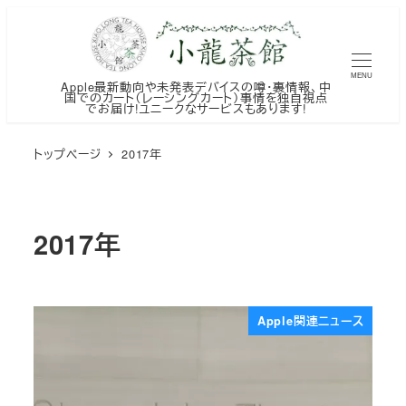
メ
イ
ン
MENU
Apple最新動向や未発表デバイスの噂・裏情報、中
コ
国でのカート（レーシングカート）事情を独自視点
でお届け!ユニークなサービスもあります!
ン
テ
トップページ
2017年
ン
ツ
へ
2017年
移
動
Apple関連ニュース