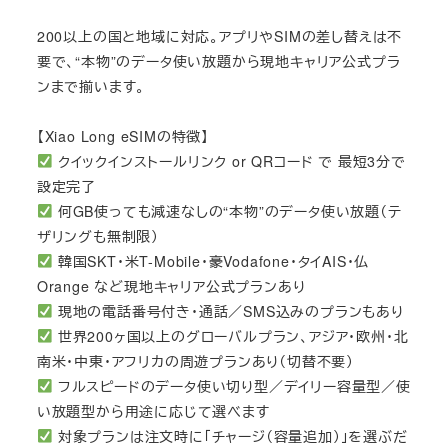
200以上の国と地域に対応。アプリやSIMの差し替えは不
要で、“本物”のデータ使い放題から現地キャリア公式プラ
ンまで揃います。
【Xiao Long eSIMの特徴】
クイックインストールリンク or QRコード で 最短3分で
設定完了
何GB使っても減速なしの“本物”のデータ使い放題（テ
ザリングも無制限）
韓国SKT・米T-Mobile・豪Vodafone・タイAIS・仏
Orange など現地キャリア公式プランあり
現地の電話番号付き・通話／SMS込みのプランもあり
世界200ヶ国以上のグローバルプラン、アジア・欧州・北
南米・中東・アフリカの周遊プランあり（切替不要）
フルスピードのデータ使い切り型／デイリー容量型／使
い放題型から用途に応じて選べます
対象プランは注文時に「チャージ（容量追加）」を選ぶだ