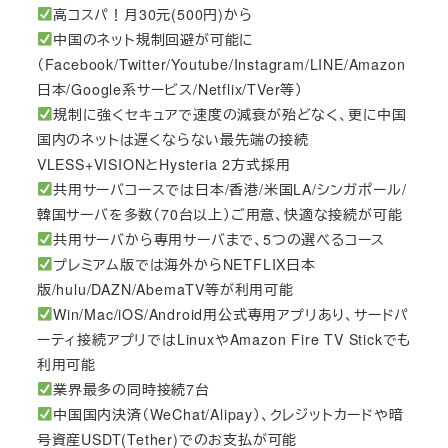
高コスパ！月30元(500円)から
中国のネット規制回避が可能に
（Facebook/Twitter/Youtube/Instagram/LINE/Amazon
日本/Google系サービス/Netflix/TVer等）
規制に強くセキュアで速度の減衰が殆どなく、更に中国
国内のネットは遅くならない最先端の接続
VLESS+VISIONとHysteria 2方式採用
共用サーバコースでは日本/香港/米国LA/シンガポール/
韓国サーバを多数（70台以上）ご用意、快適な接続が可能
共用サーバから専用サーバまで、5つの選べるコース
プレミアム版では海外からNETFLIX日本
版/hulu/DAZN/AbemaTV等が利用可能
Win/Mac/iOS/Android用公式専用アプリあり、サードパ
ーティ接続アプリではLinuxやAmazon Fire TV Stickでも
利用可能
業界最多の同時接続7台
中国国内決済（WeChat/Alipay）、クレジットカードや暗
号資産USDT(Tether)でのお支払が可能