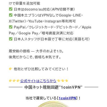
けで容量を追加可能
日本はdocomo/au対応（APN切替不要）
中国本土プランはVPNなしでGoogle・LINE・
X（Twitter）・YouTube・Instagram等利用可
PayPal／クレジットカード・デビットカード／Apple
Pay／Google Pay／暗号資産決済に対応
日本人スタッフが日本語で丁寧に対応（英語も可）
最安級の価格 — 大手のおよそ1/3。
後発だからこそ、価格も本気です。
他社とぜひ比較してみてください！
公式サイトはこちらから
中国ネット規制回避”1coinVPN”
当社で運営している【
1coinVPN
】！