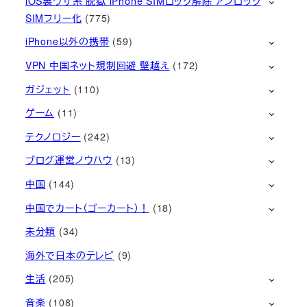
iOS裏ワザ系 脱獄 iPhone SIMロック解除 アンロック
SIMフリー化
(775)
iPhone以外の携帯
(59)
VPN 中国ネット規制回避 壁越え
(172)
ガジェット
(110)
ゲーム
(11)
テクノロジー
(242)
ブログ運営ノウハウ
(13)
中国
(144)
中国でカート（ゴーカート）！
(18)
未分類
(34)
海外で日本のテレビ
(9)
生活
(205)
音楽
(108)