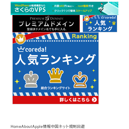
カ
イ
ブ
Home
About
Apple情報
中国ネット規制回避