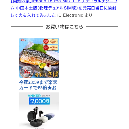
【開封の儀】iPhone 15 Pro Max 1TB ナチュラルチタニウ
ム 中国本土版（物理デュアルSIM版）を発売日当日に開封
して火を入れてみました
に
Electronic
より
お買い物はこちら