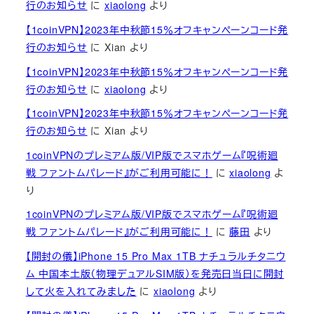
行のお知らせ
に
xiaolong
より
【1coinVPN】2023年中秋節15％オフキャンペーンコード発
行のお知らせ
に
Xian
より
【1coinVPN】2023年中秋節15％オフキャンペーンコード発
行のお知らせ
に
xiaolong
より
【1coinVPN】2023年中秋節15％オフキャンペーンコード発
行のお知らせ
に
Xian
より
1coinVPNのプレミアム版/VIP版でスマホゲーム『呪術廻
戦 ファントムパレード』がご利用可能に！
に
xiaolong
よ
り
1coinVPNのプレミアム版/VIP版でスマホゲーム『呪術廻
戦 ファントムパレード』がご利用可能に！
に
藤田
より
【開封の儀】iPhone 15 Pro Max 1TB ナチュラルチタニウ
ム 中国本土版（物理デュアルSIM版）を発売日当日に開封
して火を入れてみました
に
xiaolong
より