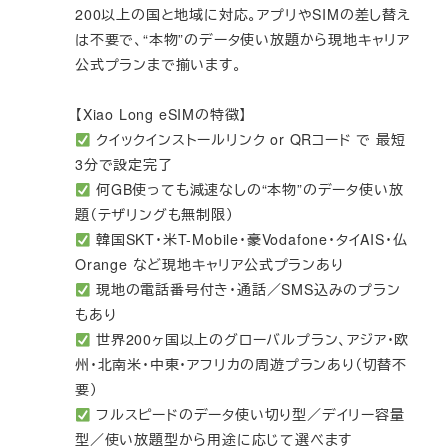
200以上の国と地域に対応。アプリやSIMの差し替え
は不要で、“本物”のデータ使い放題から現地キャリア
公式プランまで揃います。
【Xiao Long eSIMの特徴】
クイックインストールリンク or QRコード で 最短
3分で設定完了
何GB使っても減速なしの“本物”のデータ使い放
題（テザリングも無制限）
韓国SKT・米T-Mobile・豪Vodafone・タイAIS・仏
Orange など現地キャリア公式プランあり
現地の電話番号付き・通話／SMS込みのプラン
もあり
世界200ヶ国以上のグローバルプラン、アジア・欧
州・北南米・中東・アフリカの周遊プランあり（切替不
要）
フルスピードのデータ使い切り型／デイリー容量
型／使い放題型から用途に応じて選べます