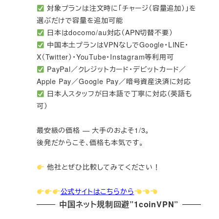
対象プランは注文時に「チャージ（容量追加）」を
選ぶだけで容量を追加可能
日本はdocomo/au対応（APN切替不要）
中国本土プランはVPNなしでGoogle・LINE・
X（Twitter）・YouTube・Instagram等利用可
PayPal／クレジットカード・デビットカード／
Apple Pay／Google Pay／暗号資産決済に対応
日本人スタッフが日本語で丁寧に対応（英語も
可）
最安級の価格 — 大手のおよそ1/3。
後発だからこそ、価格も本気です。
他社とぜひ比較してみてください！
公式サイトはこちらから
中国ネット規制回避”1coinVPN”