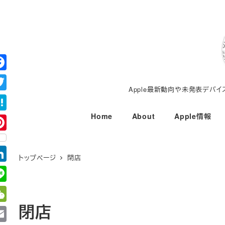
メ
イ
ン
コ
ン
テ
Apple最新動向や未発表デバ
ン
ツ
Home
About
Apple情報
へ
移
動
トップページ
閉店
閉店