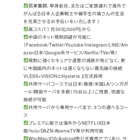
孤軍奮闘、単身赴任、またはご家族連れで海外で
がんばる日本人企業戦士や留学生の皆さんの生活
を充実させるお手伝いをいたします！
高コスパ！月30元(500円)から
中国のネット規制回避が可能に
（Facebook/Twitter/Youtube/Instagram/LINE/Am
azon日本/Google系サービス/Netflix/TVer等）
規制に強くセキュアで速度の減衰が殆どなく、更
に中国国内のネットは遅くならない最先端の接続
VLESS+VISIONとHysteria 2方式採用
共用サーバコースでは日本/香港/米国LA/シンガポ
ール/韓国サーバを多数（70台以上）ご用意、快適な
接続が可能
共用サーバから専用サーバまで、5つの選べるコー
ス
プレミアム版では海外からNETFLIX日本
版/hulu/DAZN/AbemaTV等が利用可能
Win/Mac/iOS/Android用公式専用アプリあり、サ