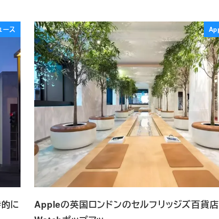
ュース
Ap
時的に
Appleの英国ロンドンのセルフリッジズ百貨店「