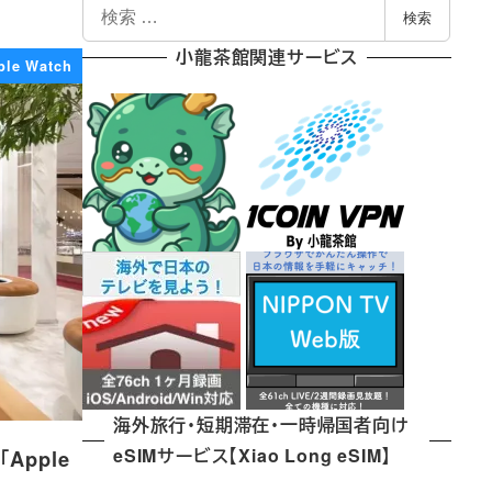
検
検索
索
小龍茶館関連サービス
ple Watch
海外旅行・短期滞在・一時帰国者向け
eSIMサービス【Xiao Long eSIM】
Apple