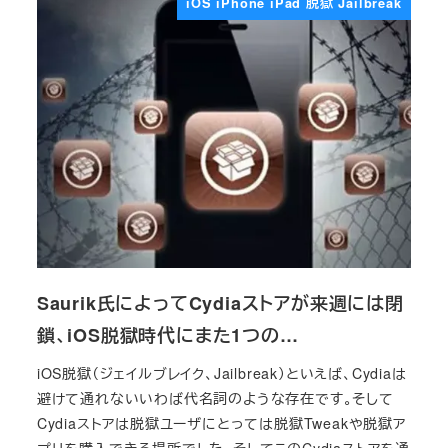
iOS iPhone iPad 脱獄 Jailbreak
Saurik氏によってCydiaストアが来週には閉
鎖、iOS脱獄時代にまた1つの…
iOS脱獄（ジェイルブレイク、Jailbreak）といえば、Cydiaは
避けて通れないいわば代名詞のような存在です。そして
Cydiaストアは脱獄ユーザにとっては脱獄Tweakや脱獄ア
プリを購入できる場所でした。そしてこのCydiaストアを通