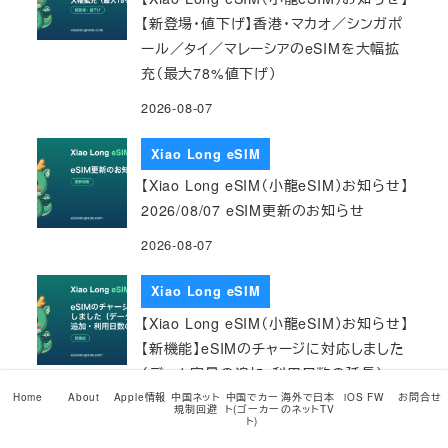
【新登場・値下げ】香港・マカオ／シンガポ
ール／タイ／マレーシアのeSIMを大幅拡
充（最大78%値下げ）
2026-08-07
Xiao Long eSIM
【Xiao Long eSIM（小龍eSIM）お知らせ】
2026/08/07 eSIM更新のお知らせ
2026-08-07
Xiao Long eSIM
【Xiao Long eSIM（小龍eSIM）お知らせ】
【新機能】eSIMのチャージに対応しました
（データ容量の追加・利用日数の延長）
Home
About
Apple情報
中国ネット
中国でカー
海外で日本
iOS FW
お問合せ
2026-08-03
規制回避
ト(ゴーカー
のネットTV
ト)