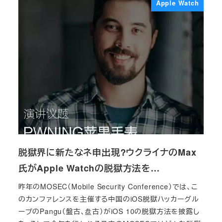
Apple Watch
脱獄界に新たなネ申出現?ウクライナのMax
氏がApple Watchの脱獄方法を…
昨年のMOSEC（Mobile Security Conference）では、こ
のカンファレンスを主催する中国のiOS脱獄ハッカーグル
ープのPangu（盤古、盘古）がiOS 10の脱獄方法を披露し