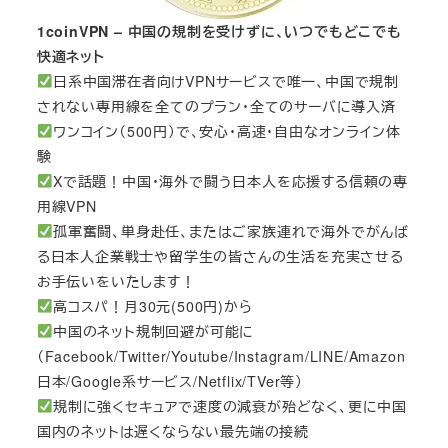
1coinVPN – 中国の規制を受けずに、いつでもどこでも
快適ネット
日系中国滞在者向けVPNサービスで唯一、中国で規制
されない専用線を全てのプラン・全てのサーバに導入済
ワンコイン（500円）で、安心・高速・自由なオンライン体
験
Xで話題！中国・海外で闘う日本人を応援する信頼の専
用線VPN
孤軍奮闘、単身赴任、またはご家族連れで海外でがんば
る日本人企業戦士や留学生の皆さんの生活を充実させる
お手伝いをいたします！
高コスパ！月30元(500円)から
中国のネット規制回避が可能に
（Facebook/Twitter/Youtube/Instagram/LINE/Amazon
日本/Google系サービス/Netflix/TVer等）
規制に強くセキュアで速度の減衰が殆どなく、更に中国
国内のネットは遅くならない最先端の接続