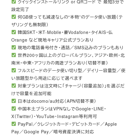
クイックインストールリンク or QRコード で 最短3分で
設定完了
何GB使っても減速なしの“本物”のデータ使い放題（テ
ザリングも無制限）
韓国SKT・米T-Mobile・豪Vodafone・タイAIS・仏
Orange など現地キャリア公式プランあり
現地の電話番号付き・通話／SMS込みのプランもあり
世界200ヶ国以上のグローバルプラン、アジア・欧州・北
南米・中東・アフリカの周遊プランあり（切替不要）
フルスピードのデータ使い切り型／デイリー容量型／使
い放題型から用途に応じて選べます
対象プランは注文時に「チャージ（容量追加）」を選ぶだ
けで容量を追加可能
日本はdocomo/au対応（APN切替不要）
中国本土プランはVPNなしでGoogle・LINE・
X（Twitter）・YouTube・Instagram等利用可
PayPal／クレジットカード・デビットカード／Apple
Pay／Google Pay／暗号資産決済に対応