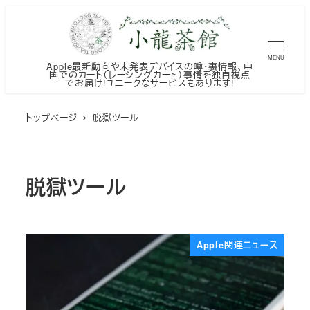
メ
イ
ン
MENU
Apple最新動向や未発表デバイスの噂・裏情報、中
コ
国でのカート（レーシングカート）事情を独自視点
でお届け!ユニークなサービスもあります!
ン
テ
トップページ
脱獄ツール
ン
ツ
へ
脱獄ツール
移
動
Apple関連ニュース