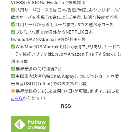
VLESS+VISIONとHysteria 2方式採用
共用サーバコースでは日本/香港/米国LA/シンガポール/
韓国サーバを多数（70台以上）ご用意、快適な接続が可能
共用サーバから専用サーバまで、5つの選べるコース
プレミアム版では海外からNETFLIX日本
版/hulu/DAZN/AbemaTV等が利用可能
Win/Mac/iOS/Android用公式専用アプリあり、サードパ
ーティ接続アプリではLinuxやAmazon Fire TV Stickでも
利用可能
業界最多の同時接続7台
中国国内決済（WeChat/Alipay）、クレジットカードや暗
号資産USDT(Tether)でのお支払が可能
業界最長のお試し2週間(14日)が可能。まずはお試しを
こちら
からどうぞ!
RSS