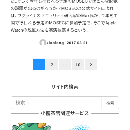
た。そして今年も行われる予定のMOSECではどんな脱獄
の話題が出るのだろうか？MOSECの公式サイトによれ
ば、ウクライナのセキュリティ研究家のMax氏が、今年も中
国で行われる予定のMOSECに参加予定で、そこでApple
Watchの脱獄方法を実演披露するという。
xiaolong
2017-03-21
投稿日
投
1
2
…
10
稿
の
サイト内検索
ペ
検
検索
索
ー
小龍茶館関連サービス
ジ