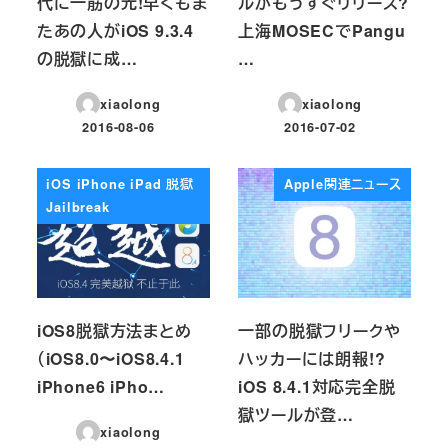
代に一筋の光!早くもま
ルがもうすぐリリース?
たあの人がiOS 9.3.4
上海MOSECでPangu
の脱獄に成…
…
xiaolong
xiaolong
2016-08-06
2016-07-02
投稿日
投稿日
iOS iPhone iPad 脱獄
Apple関連ニュース
Jailbreak
iOS8脱獄方法まとめ
一部の脱獄フリークや
（iOS8.0〜iOS8.4.1
ハッカーには朗報!?
iPhone6 iPho…
iOS 8.4.1対応完全脱
獄ツールが登…
xiaolong