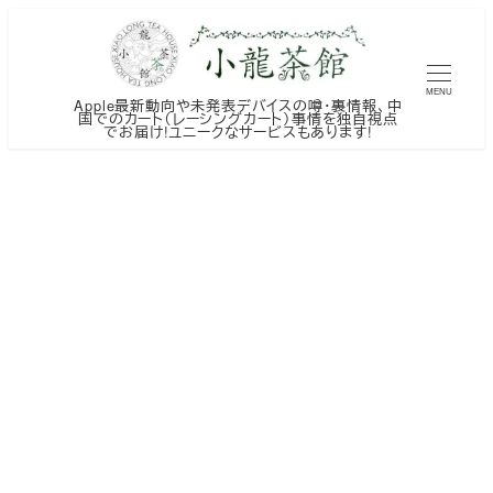
メ
イ
ン
MENU
Apple最新動向や未発表デバイスの噂・裏情報、中
コ
国でのカート（レーシングカート）事情を独自視点
でお届け!ユニークなサービスもあります!
ン
テ
ン
ツ
へ
移
動