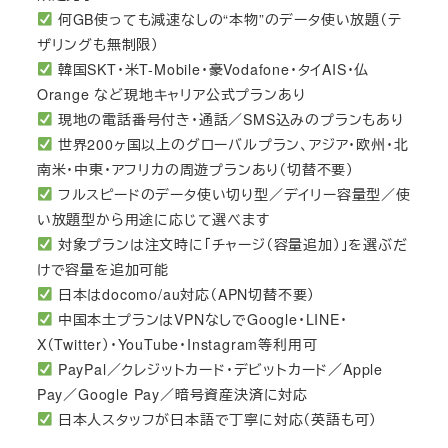
何GB使っても減速なしの“本物”のデータ使い放題（テ
ザリングも無制限）
韓国SKT・米T-Mobile・豪Vodafone・タイAIS・仏
Orange など現地キャリア公式プランあり
現地の電話番号付き・通話／SMS込みのプランもあり
世界200ヶ国以上のグローバルプラン、アジア・欧州・北
南米・中東・アフリカの周遊プランあり（切替不要）
フルスピードのデータ使い切り型／デイリー容量型／使
い放題型から用途に応じて選べます
対象プランは注文時に「チャージ（容量追加）」を選ぶだ
けで容量を追加可能
日本はdocomo/au対応（APN切替不要）
中国本土プランはVPNなしでGoogle・LINE・
X（Twitter）・YouTube・Instagram等利用可
PayPal／クレジットカード・デビットカード／Apple
Pay／Google Pay／暗号資産決済に対応
日本人スタッフが日本語で丁寧に対応（英語も可）