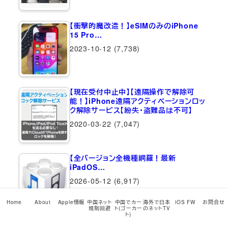
【衝撃的魔改造！】eSIMのみのiPhone
15 Pro…
2023-10-12
(7,738)
【現在受付中止中】【遠隔操作で解除可
能！】iPhone遠隔アクティベーションロッ
ク解除サービス【紛失・盗難品は不可】
2020-03-22
(7,047)
【全バージョン全機種網羅！最新
iPadOS…
2026-05-12
(6,917)
Home
About
Apple情報
中国ネット
中国でカー
海外で日本
iOS FW
お問合せ
規制回避
ト(ゴーカー
のネットTV
ト)
iPhone上でAndroidが動く！？脱獄アプ