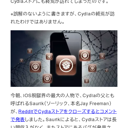
Cydiaストアにも終焉が訪れてしまったのです。
※誤解のないように書きますが、Cydiaの終焉が訪
れたわけではありません。
今朝、iOS脱獄界の最大の人物で、Cydiaの父とも
呼ばれるSaurik（ソーリック、本名Jay Freeman）
が、
RedditでCydiaストアをクローズするとコメント
で発表
しました。Saurikによると、Cydiaストアは長
い間収入がなく、またストアにあるバグが発見さ