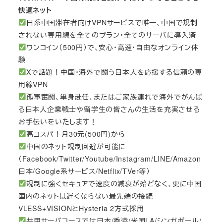
快適ネット
日系中国滞在者向けVPNサービスで唯一、中国で規制
されない専用線を全てのプラン・全てのサーバに導入済
ワンコイン（500円）で、安心・高速・自由なオンライン体
験
Xで話題！中国・海外で闘う日本人を応援する信頼の専
用線VPN
孤軍奮闘、単身赴任、またはご家族連れで海外でがんば
る日本人企業戦士や留学生の皆さんの生活を充実させる
お手伝いをいたします！
高コスパ！月30元(500円)から
中国のネット規制回避が可能に
（Facebook/Twitter/Youtube/Instagram/LINE/Amazon
日本/Google系サービス/Netflix/TVer等）
規制に強くセキュアで速度の減衰が殆どなく、更に中国
国内のネットは遅くならない最先端の接続
VLESS+VISIONとHysteria 2方式採用
共用サーバコースでは日本/香港/米国LA/シンガポール/