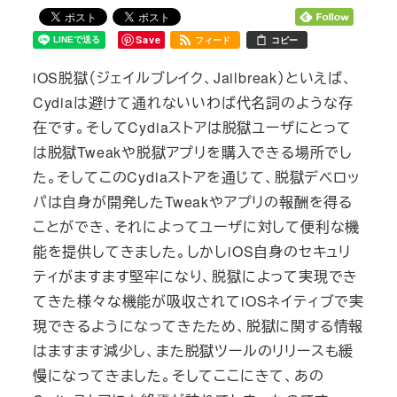
Save
フィード
コピー
iOS脱獄（ジェイルブレイク、Jailbreak）といえば、
Cydiaは避けて通れないいわば代名詞のような存
在です。そしてCydiaストアは脱獄ユーザにとって
は脱獄Tweakや脱獄アプリを購入できる場所でし
た。そしてこのCydiaストアを通じて、脱獄デベロッ
パは自身が開発したTweakやアプリの報酬を得る
ことができ、それによってユーザに対して便利な機
能を提供してきました。しかしiOS自身のセキュリ
ティがますます堅牢になり、脱獄によって実現でき
てきた様々な機能が吸収されてiOSネイティブで実
現できるようになってきたため、脱獄に関する情報
はますます減少し、また脱獄ツールのリリースも緩
慢になってきました。そしてここにきて、あの