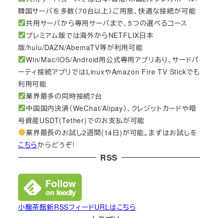
韓国サーバを多数（70台以上）ご用意、快適な接続が可能
共用サーバから専用サーバまで、5つの選べるコース
プレミアム版では海外からNETFLIX日本
版/hulu/DAZN/AbemaTV等が利用可能
Win/Mac/iOS/Android用公式専用アプリあり、サードパ
ーティ接続アプリではLinuxやAmazon Fire TV Stickでも
利用可能
業界最多の同時接続7台
中国国内決済（WeChat/Alipay）、クレジットカードや暗
号資産USDT(Tether)でのお支払が可能
業界最長のお試し2週間(14日)が可能。まずはお試しを
こちら
からどうぞ!
RSS
小龍茶館新RSSフィードURLはこちら