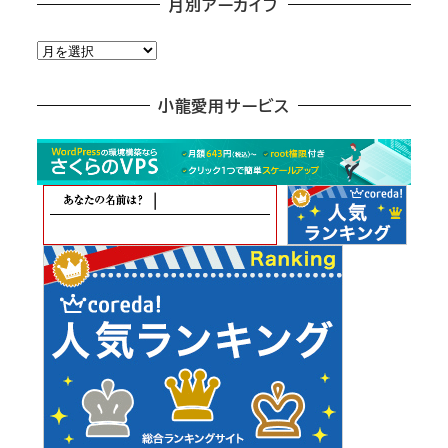
月別アーカイブ
月
別
ア
小龍愛用サービス
ー
カ
イ
ブ