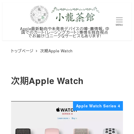
メ
イ
ン
MENU
Apple最新動向や未発表デバイスの噂・裏情報、中
コ
国でのカート（レーシングカート）事情を独自視点
でお届け!ユニークなサービスもあります!
ン
テ
トップページ
次期Apple Watch
ン
ツ
へ
次期Apple Watch
移
動
Apple Watch Series 4