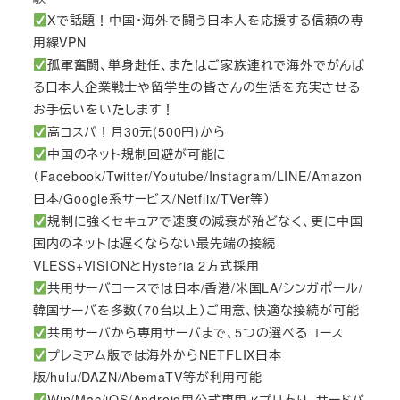
Xで話題！中国・海外で闘う日本人を応援する信頼の専
用線VPN
孤軍奮闘、単身赴任、またはご家族連れで海外でがんば
る日本人企業戦士や留学生の皆さんの生活を充実させる
お手伝いをいたします！
高コスパ！月30元(500円)から
中国のネット規制回避が可能に
（Facebook/Twitter/Youtube/Instagram/LINE/Amazon
日本/Google系サービス/Netflix/TVer等）
規制に強くセキュアで速度の減衰が殆どなく、更に中国
国内のネットは遅くならない最先端の接続
VLESS+VISIONとHysteria 2方式採用
共用サーバコースでは日本/香港/米国LA/シンガポール/
韓国サーバを多数（70台以上）ご用意、快適な接続が可能
共用サーバから専用サーバまで、5つの選べるコース
プレミアム版では海外からNETFLIX日本
版/hulu/DAZN/AbemaTV等が利用可能
Win/Mac/iOS/Android用公式専用アプリあり、サードパ