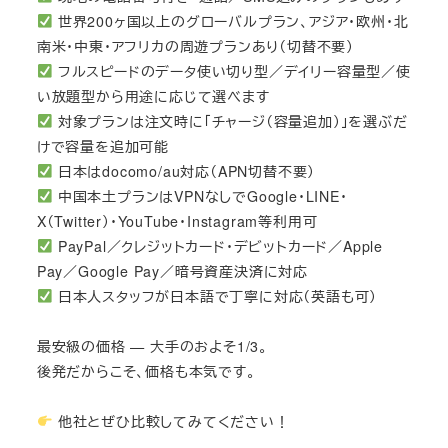
世界200ヶ国以上のグローバルプラン、アジア・欧州・北
南米・中東・アフリカの周遊プランあり（切替不要）
フルスピードのデータ使い切り型／デイリー容量型／使
い放題型から用途に応じて選べます
対象プランは注文時に「チャージ（容量追加）」を選ぶだ
けで容量を追加可能
日本はdocomo/au対応（APN切替不要）
中国本土プランはVPNなしでGoogle・LINE・
X（Twitter）・YouTube・Instagram等利用可
PayPal／クレジットカード・デビットカード／Apple
Pay／Google Pay／暗号資産決済に対応
日本人スタッフが日本語で丁寧に対応（英語も可）
最安級の価格 — 大手のおよそ1/3。
後発だからこそ、価格も本気です。
他社とぜひ比較してみてください！