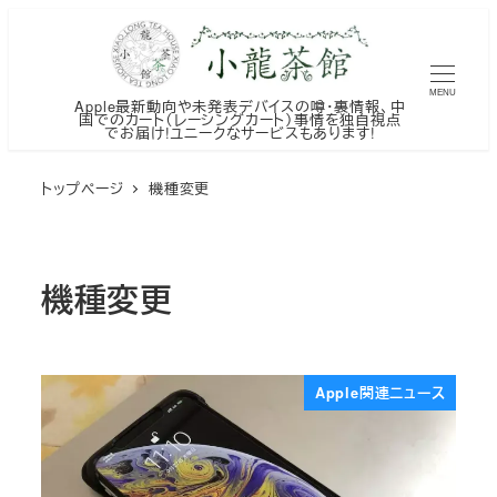
メ
イ
ン
MENU
Apple最新動向や未発表デバイスの噂・裏情報、中
コ
国でのカート（レーシングカート）事情を独自視点
でお届け!ユニークなサービスもあります!
ン
テ
トップページ
機種変更
ン
ツ
へ
機種変更
移
動
Apple関連ニュース