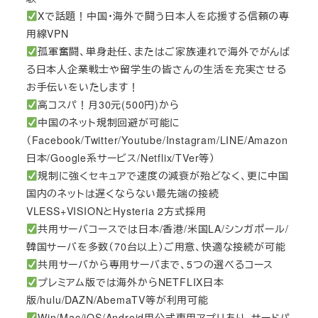
Xで話題！中国・海外で闘う日本人を応援する信頼の専
用線VPN
孤軍奮闘、単身赴任、またはご家族連れで海外でがんば
る日本人企業戦士や留学生の皆さんの生活を充実させる
お手伝いをいたします！
高コスパ！月30元(500円)から
中国のネット規制回避が可能に
（Facebook/Twitter/Youtube/Instagram/LINE/Amazon
日本/Google系サービス/Netflix/TVer等）
規制に強くセキュアで速度の減衰が殆どなく、更に中国
国内のネットは遅くならない最先端の接続
VLESS+VISIONとHysteria 2方式採用
共用サーバコースでは日本/香港/米国LA/シンガポール/
韓国サーバを多数（70台以上）ご用意、快適な接続が可能
共用サーバから専用サーバまで、5つの選べるコース
プレミアム版では海外からNETFLIX日本
版/hulu/DAZN/AbemaTV等が利用可能
Win/Mac/iOS/Android用公式専用アプリあり、サードパ