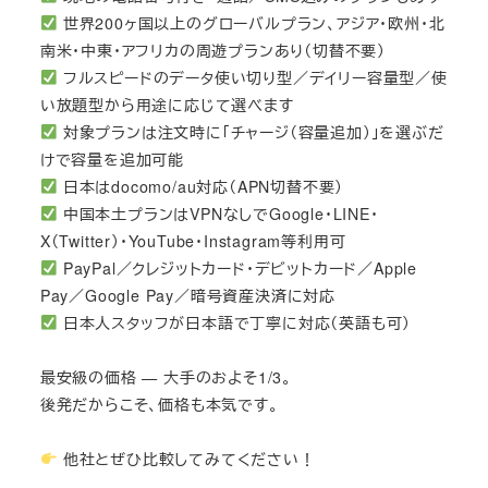
世界200ヶ国以上のグローバルプラン、アジア・欧州・北
南米・中東・アフリカの周遊プランあり（切替不要）
フルスピードのデータ使い切り型／デイリー容量型／使
い放題型から用途に応じて選べます
対象プランは注文時に「チャージ（容量追加）」を選ぶだ
けで容量を追加可能
日本はdocomo/au対応（APN切替不要）
中国本土プランはVPNなしでGoogle・LINE・
X（Twitter）・YouTube・Instagram等利用可
PayPal／クレジットカード・デビットカード／Apple
Pay／Google Pay／暗号資産決済に対応
日本人スタッフが日本語で丁寧に対応（英語も可）
最安級の価格 — 大手のおよそ1/3。
後発だからこそ、価格も本気です。
他社とぜひ比較してみてください！