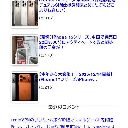
デュアルSIM仕様詳細まとめ【たぶんどこ
よりも詳しい】
(5,916)
【驚愕】iPhone 15シリーズ、中国で発売日
22日8:00前にアクティベートすると超多
額の罰金が！
(5,479)
【今年から大変化！！2025/12/14更新】
iPhone 17シリーズ/iPhone…
(5,215)
最近のコメント
1coinVPNのプレミアム版/VIP版でスマホゲーム『呪術廻
戦 ファントムパレード』がご利用可能に！
に
xiaolong
よ