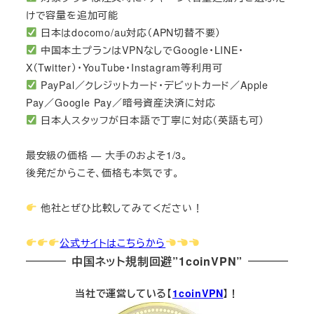
けで容量を追加可能
日本はdocomo/au対応（APN切替不要）
中国本土プランはVPNなしでGoogle・LINE・
X（Twitter）・YouTube・Instagram等利用可
PayPal／クレジットカード・デビットカード／Apple
Pay／Google Pay／暗号資産決済に対応
日本人スタッフが日本語で丁寧に対応（英語も可）
最安級の価格 — 大手のおよそ1/3。
後発だからこそ、価格も本気です。
他社とぜひ比較してみてください！
公式サイトはこちらから
中国ネット規制回避”1coinVPN”
当社で運営している【
1coinVPN
】！