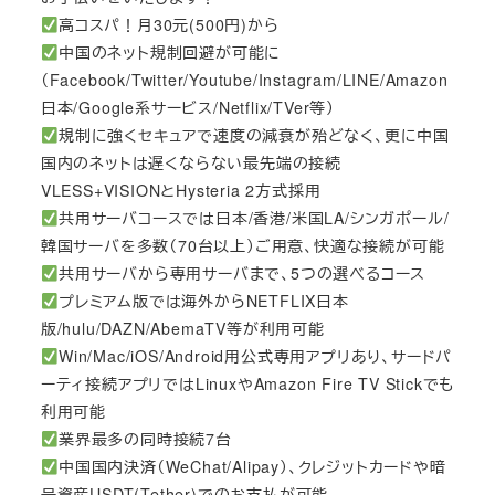
高コスパ！月30元(500円)から
中国のネット規制回避が可能に
（Facebook/Twitter/Youtube/Instagram/LINE/Amazon
日本/Google系サービス/Netflix/TVer等）
規制に強くセキュアで速度の減衰が殆どなく、更に中国
国内のネットは遅くならない最先端の接続
VLESS+VISIONとHysteria 2方式採用
共用サーバコースでは日本/香港/米国LA/シンガポール/
韓国サーバを多数（70台以上）ご用意、快適な接続が可能
共用サーバから専用サーバまで、5つの選べるコース
プレミアム版では海外からNETFLIX日本
版/hulu/DAZN/AbemaTV等が利用可能
Win/Mac/iOS/Android用公式専用アプリあり、サードパ
ーティ接続アプリではLinuxやAmazon Fire TV Stickでも
利用可能
業界最多の同時接続7台
中国国内決済（WeChat/Alipay）、クレジットカードや暗
号資産USDT(Tether)でのお支払が可能