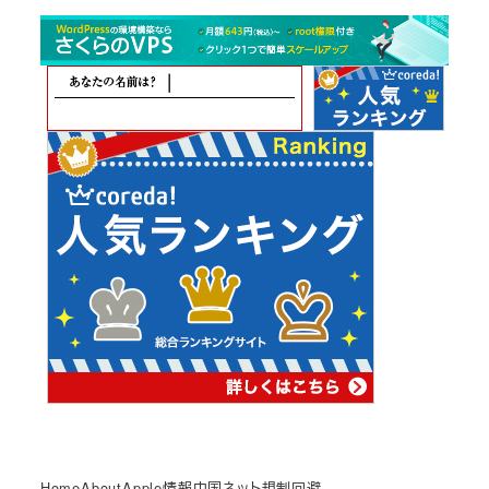
カ
イ
ブ
Home
About
Apple情報
中国ネット規制回避