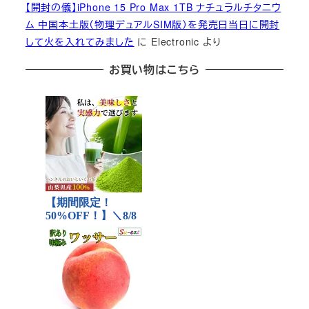
【開封の儀】iPhone 15 Pro Max 1TB ナチュラルチタニウ
ム 中国本土版（物理デュアルSIM版）を発売日当日に開封
して火を入れてみました
に
Electronic
より
お買い物はこちら