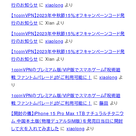
行のお知らせ
に
xiaolong
より
【1coinVPN】2023年中秋節15％オフキャンペーンコード発
行のお知らせ
に
Xian
より
【1coinVPN】2023年中秋節15％オフキャンペーンコード発
行のお知らせ
に
xiaolong
より
【1coinVPN】2023年中秋節15％オフキャンペーンコード発
行のお知らせ
に
Xian
より
1coinVPNのプレミアム版/VIP版でスマホゲーム『呪術廻
戦 ファントムパレード』がご利用可能に！
に
xiaolong
よ
り
1coinVPNのプレミアム版/VIP版でスマホゲーム『呪術廻
戦 ファントムパレード』がご利用可能に！
に
藤田
より
【開封の儀】iPhone 15 Pro Max 1TB ナチュラルチタニウ
ム 中国本土版（物理デュアルSIM版）を発売日当日に開封
して火を入れてみました
に
xiaolong
より