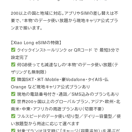
200以上の国と地域に対応。アプリやSIMの差し替えは不
要で、“本物”のデータ使い放題から現地キャリア公式プラ
ンまで揃います。
【Xiao Long eSIMの特徴】
クイックインストールリンク or QRコード で 最短3分で
設定完了
何GB使っても減速なしの“本物”のデータ使い放題（テ
ザリングも無制限）
韓国SKT・米T-Mobile・豪Vodafone・タイAIS・仏
Orange など現地キャリア公式プランあり
現地の電話番号付き・通話／SMS込みのプランもあり
世界200ヶ国以上のグローバルプラン、アジア・欧州・北
南米・中東・アフリカの周遊プランあり（切替不要）
フルスピードのデータ使い切り型／デイリー容量型／使
い放題型から用途に応じて選べます
対象プランは注文時に「チャージ（容量追加）」を選ぶだ