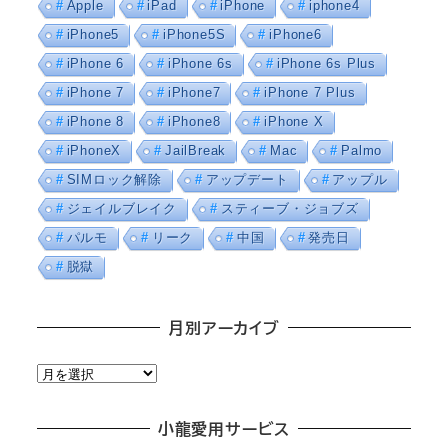
Apple
iPad
iPhone
iphone4
iPhone5
iPhone5S
iPhone6
iPhone 6
iPhone 6s
iPhone 6s Plus
iPhone 7
iPhone7
iPhone 7 Plus
iPhone 8
iPhone8
iPhone X
iPhoneX
JailBreak
Mac
Palmo
SIMロック解除
アップデート
アップル
ジェイルブレイク
スティーブ・ジョブズ
パルモ
リーク
中国
発売日
脱獄
月別アーカイブ
月
別
ア
小龍愛用サービス
ー