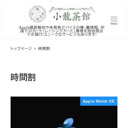
メ
イ
ン
MENU
Apple最新動向や未発表デバイスの噂・裏情報、中
コ
国でのカート（レーシングカート）事情を独自視点
でお届け!ユニークなサービスもあります!
ン
テ
トップページ
時間割
ン
ツ
へ
時間割
移
動
Apple Watch SE