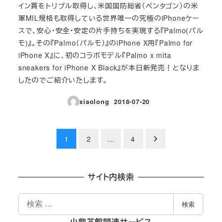
イン賞をトリプル取得し、米国国防総省（ペンタゴン）の米
軍MIL規格も取得している世界唯一の究極のiPhoneケー
スで、安心・安全・安定の片手持ちを実現する『Palmo(パル
モ)』。その『Palmo（パルモ）』のiPhone X用『Palmo for
iPhone X』に、初のコラボモデル『Palmo x mita
sneakers for iPhone X Black』が本日新発売！となりま
したのでご紹介いたします。
xiaolong
2018-07-20
投稿日
投
1
2
…
4
稿
の
サイト内検索
ペ
検
検索
索
ー
小龍茶館関連サービス