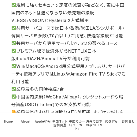
規制に強くセキュアで速度の減衰が殆どなく、更に中国
国内のネットは遅くならない最先端の接続
VLESS+VISIONとHysteria 2方式採用
共用サーバコースでは日本/香港/米国LA/シンガポール/
韓国サーバを多数（70台以上）ご用意、快適な接続が可能
共用サーバから専用サーバまで、5つの選べるコース
プレミアム版では海外からNETFLIX日本
版/hulu/DAZN/AbemaTV等が利用可能
Win/Mac/iOS/Android用公式専用アプリあり、サードパ
ーティ接続アプリではLinuxやAmazon Fire TV Stickでも
利用可能
業界最多の同時接続7台
中国国内決済（WeChat/Alipay）、クレジットカードや暗
号資産USDT(Tether)でのお支払が可能
業界最長のお試し2週間(14日)が可能。まずはお試しを
こちら
からどうぞ!
Home
About
Apple情報
中国ネット
中国でカー
海外で日本
iOS FW
お問合せ
規制回避
ト(ゴーカー
のネットTV
RSS
ト)