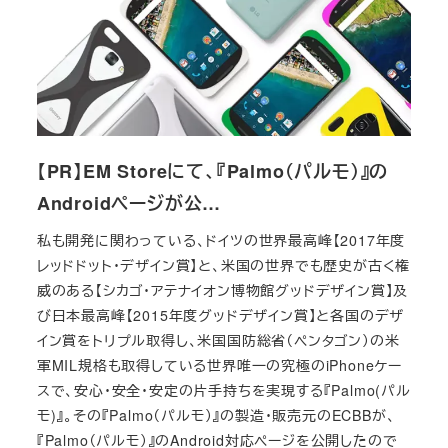
【PR】EM Storeにて、『Palmo（パルモ）』の
Androidページが公…
私も開発に関わっている、ドイツの世界最高峰【2017年度
レッドドット・デザイン賞】と、米国の世界でも歴史が古く権
威のある【シカゴ・アテナイオン博物館グッドデザイン賞】及
び日本最高峰【2015年度グッドデザイン賞】と各国のデザ
イン賞をトリプル取得し、米国国防総省（ペンタゴン）の米
軍MIL規格も取得している世界唯一の究極のiPhoneケー
スで、安心・安全・安定の片手持ちを実現する『Palmo(パル
モ)』。その『Palmo（パルモ）』の製造・販売元のECBBが、
『Palmo（パルモ）』のAndroid対応ページを公開したので