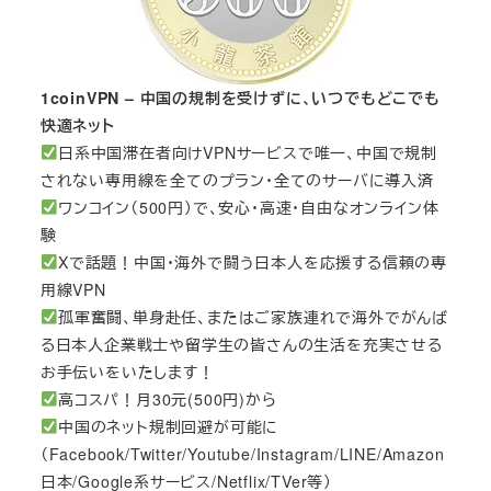
1coinVPN – 中国の規制を受けずに、いつでもどこでも
快適ネット
日系中国滞在者向けVPNサービスで唯一、中国で規制
されない専用線を全てのプラン・全てのサーバに導入済
ワンコイン（500円）で、安心・高速・自由なオンライン体
験
Xで話題！中国・海外で闘う日本人を応援する信頼の専
用線VPN
孤軍奮闘、単身赴任、またはご家族連れで海外でがんば
る日本人企業戦士や留学生の皆さんの生活を充実させる
お手伝いをいたします！
高コスパ！月30元(500円)から
中国のネット規制回避が可能に
（Facebook/Twitter/Youtube/Instagram/LINE/Amazon
日本/Google系サービス/Netflix/TVer等）