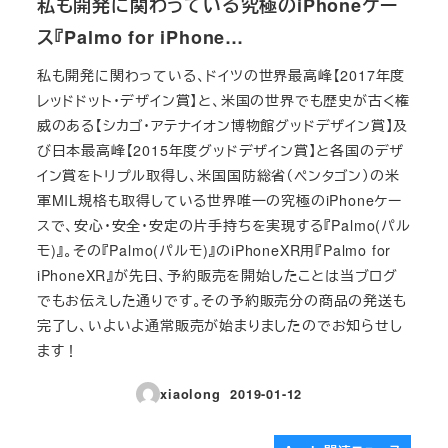
私も開発に関わっている究極のiPhoneケー
ス『Palmo for iPhone…
私も開発に関わっている、ドイツの世界最高峰【2017年度
レッドドット・デザイン賞】と、米国の世界でも歴史が古く権
威のある【シカゴ・アテナイオン博物館グッドデザイン賞】及
び日本最高峰【2015年度グッドデザイン賞】と各国のデザ
イン賞をトリプル取得し、米国国防総省（ペンタゴン）の米
軍MIL規格も取得している世界唯一の究極のiPhoneケー
スで、安心・安全・安定の片手持ちを実現する『Palmo(パル
モ)』。その『Palmo(パルモ)』のiPhoneXR用『Palmo for
iPhoneXR』が先日、予約販売を開始したことは当ブログ
でもお伝えした通りです。その予約販売分の商品の発送も
完了し、いよいよ通常販売が始まりましたのでお知らせし
ます！
xiaolong
2019-01-12
投稿日