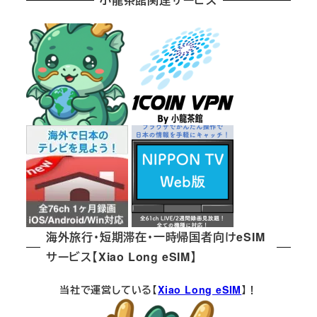
ジ
送
り
海外旅行・短期滞在・一時帰国者向けeSIM
サービス【Xiao Long eSIM】
当社で運営している【
Xiao Long eSIM
】！