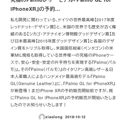
iPhoneXR』の予約…
私も開発に関わっている、ドイツの世界最高峰【2017年度
レッドドット・デザイン賞】と、米国の世界でも歴史が古く権
威のある【シカゴ・アテナイオン博物館グッドデザイン賞】及
び日本最高峰【2015年度グッドデザイン賞】と各国のデザ
イン賞をトリプル取得し、米国国防総省（ペンタゴン）の米
軍MIL規格も取得している世界唯一の究極のiPhoneケー
スで、安心・安全・安定の片手持ちを実現する『Palmo(パル
モ)』。その『Palmo（パルモ）』のイタリアン高級レザー＆日
本人革職人によるハンドメイド最高級モデル『Palmo
GL（Genuine Leather）』に、『Palmo GL for iPhoneXR』
が新登場！まだiPhone XRの予約販売開始前ですが、既
に『Palmo GL for iPhoneXR』の予約販売が開始いたしま
したのでお知らせいたします！
xiaolong
2018-10-12
投稿日