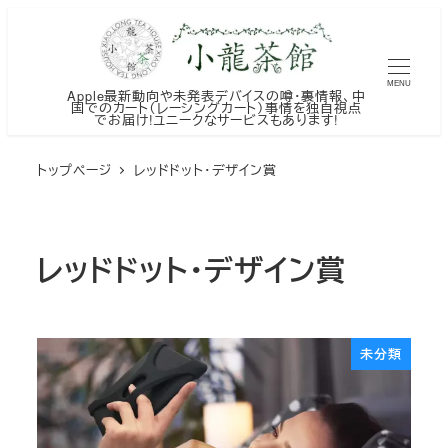
メ
イ
ン
MENU
Apple最新動向や未発表デバイスの噂・裏情報、中
コ
国でのカート（レーシングカート）事情を独自視点
でお届け!ユニークなサービスもあります!
ン
テ
トップページ
レッドドット・デザイン賞
ン
ツ
へ
レッドドット・デザイン賞
移
動
未分類