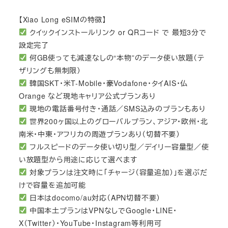
【Xiao Long eSIMの特徴】
クイックインストールリンク or QRコード で 最短3分で
設定完了
何GB使っても減速なしの“本物”のデータ使い放題（テ
ザリングも無制限）
韓国SKT・米T-Mobile・豪Vodafone・タイAIS・仏
Orange など現地キャリア公式プランあり
現地の電話番号付き・通話／SMS込みのプランもあり
世界200ヶ国以上のグローバルプラン、アジア・欧州・北
南米・中東・アフリカの周遊プランあり（切替不要）
フルスピードのデータ使い切り型／デイリー容量型／使
い放題型から用途に応じて選べます
対象プランは注文時に「チャージ（容量追加）」を選ぶだ
けで容量を追加可能
日本はdocomo/au対応（APN切替不要）
中国本土プランはVPNなしでGoogle・LINE・
X（Twitter）・YouTube・Instagram等利用可