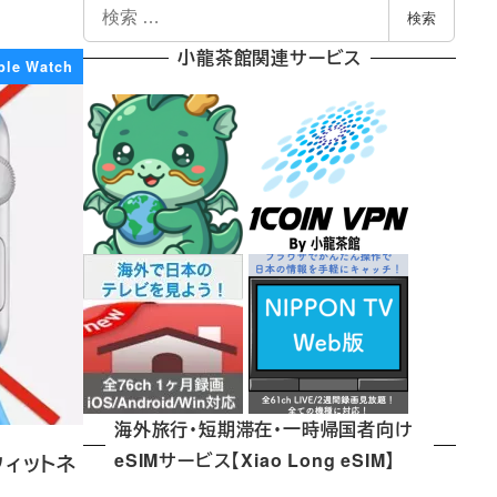
検
検索
索
小龍茶館関連サービス
ple Watch
海外旅行・短期滞在・一時帰国者向け
eSIMサービス【Xiao Long eSIM】
フィットネ