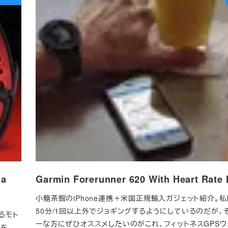
a
Garmin Forerunner 620 With Heart Rat
小龍茶館のiPhone連携＋米国正規輸入ガジェット紹介。私
50分/1回以上外でジョギングするようにしているのだが、
るモト
ーな方にぜひオススメしたいのがこれ、フィットネスGPSウ
を。