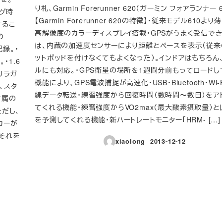
り札、Garmin Forerunner 620（ガーミン フォアランナー 6
ング時
【Garmin Forerunner 620の特徴】・従来モデル610よ
するこ
高解像度のカラーディスプレイ搭載・GPSがうまく受信で
の
は、内蔵の加速度センサーにより距離とペースを表示（従来
記録。・
ットポッドを付けなくてもよくなった）。インドアはもちろん
・1.6
ルにも対応。・GPS衛星の場所を1週間分前もってロード
リラガ
機能により、GPS電波捕捉が高速化・USB・Bluetooth・Wi
、スタ
線データ転送・練習強度から回復時間（数時間〜数日）をア
付属の
てくれる機能・練習強度からVO2max（最大酸素摂取量）と
だし、
を予測してくれる機能・新ハートレートモニター「HRM- […]
カーが
それを
xiaolong
2013-12-12
投稿日