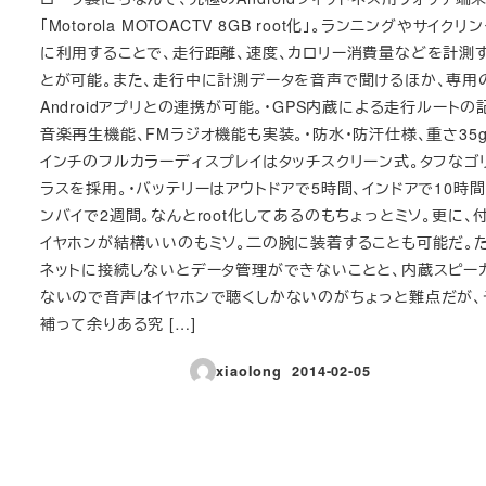
「Motorola MOTOACTV 8GB root化」。ランニングやサイクリ
に利用することで、走行距離、速度、カロリー消費量などを計測
とが可能。また、走行中に計測データを音声で聞けるほか、専用
Androidアプリとの連携が可能。・GPS内蔵による走行ルートの
音楽再生機能、FMラジオ機能も実装。・防水・防汗仕様、重さ35g。
インチのフルカラーディスプレイはタッチスクリーン式。タフなゴ
ラスを採用。・バッテリーはアウトドアで5時間、インドアで10時間
ンバイで2週間。なんとroot化してあるのもちょっとミソ。更に、
イヤホンが結構いいのもミソ。二の腕に装着することも可能だ。た
ネットに接続しないとデータ管理ができないことと、内蔵スピー
ないので音声はイヤホンで聴くしかないのがちょっと難点だが、
補って余りある究 […]
xiaolong
2014-02-05
投稿日