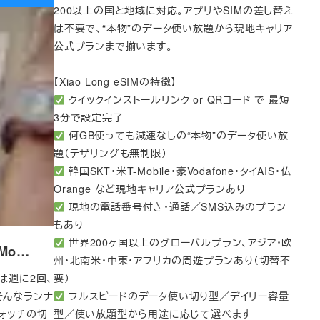
200以上の国と地域に対応。アプリやSIMの差し替え
は不要で、“本物”のデータ使い放題から現地キャリア
公式プランまで揃います。
【Xiao Long eSIMの特徴】
クイックインストールリンク or QRコード で 最短
3分で設定完了
何GB使っても減速なしの“本物”のデータ使い放
題（テザリングも無制限）
韓国SKT・米T-Mobile・豪Vodafone・タイAIS・仏
Orange など現地キャリア公式プランあり
現地の電話番号付き・通話／SMS込みのプラン
もあり
世界200ヶ国以上のグローバルプラン、アジア・欧
e Mo…
州・北南米・中東・アフリカの周遊プランあり（切替不
は週に2回、
要）
そんなランナ
フルスピードのデータ使い切り型／デイリー容量
ォッチの切
型／使い放題型から用途に応じて選べます