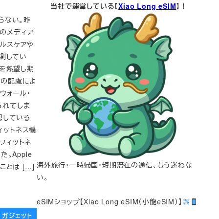
当社で運営している【
Xiao Long eSIM
】！
ならない。昨
くのメディア
ヘルスケアや
測してい
を熱望し期
への配慮によ
。ウォール・
られてしま
予想している
フィットネス機
とフィットネ
。Apple
海外旅行・一時帰国・短期滞在の通信、もう迷わな
とは […]
い。
eSIMショップ【Xiao Long eSIM（小龍eSIM）】
ガジェット