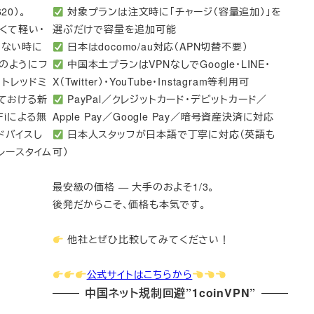
20）。
対象プランは注文時に「チャージ（容量追加）」を
り薄くて軽い・
選ぶだけで容量を追加可能
きない時に
日本はdocomo/au対応（APN切替不要）
のようにフ
中国本土プランはVPNなしでGoogle・LINE・
、トレッドミ
X（Twitter）・YouTube・Instagram等利用可
しておける新
PayPal／クレジットカード・デビットカード／
-Fiによる無
Apple Pay／Google Pay／暗号資産決済に対応
ドバイスし
日本人スタッフが日本語で丁寧に対応（英語も
レースタイム
可）
最安級の価格 — 大手のおよそ1/3。
後発だからこそ、価格も本気です。
他社とぜひ比較してみてください！
公式サイトはこちらから
中国ネット規制回避”1coinVPN”