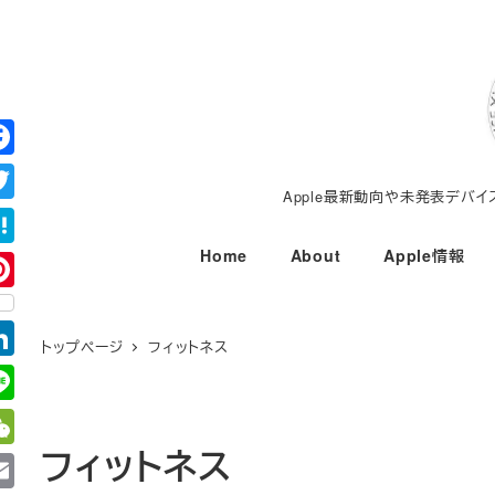
メ
イ
ン
コ
ン
テ
Apple最新動向や未発表デバ
ン
ツ
Home
About
Apple情報
へ
移
動
トップページ
フィットネス
フィットネス