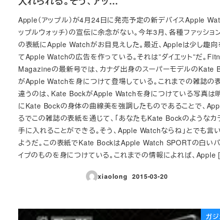
入れられる。そう、アッ…
Apple（アップル）が4月24日に発売予定の新デバイスApple Wat
ップルウォッチ）の宣伝に余念がない。今年3月、各種ファッショ
の表紙にApple Watchがお目見えした。最近、Appleは少し趣
てApple Watchの広告を作っている。それは”ダイエット”だ。Fitn
Magazineの最新号では、カナダ出身のスーパーモデルのKate B
がApple Watchを身につけて登場している。これまでの雑誌の
違うのは、Kate BockがApple Watchを身につけている写真
にKate Bockの身体の曲線美を強調したものであることで、App
るでこの雑誌の表紙を通じて、「あなたもKate Bockのような
手に入れることができる。そう、Apple Watchならね」とでも言
ようだ。この表紙でKate BockはApple Watch SPORTの白い
イプのものを身につけている。これまでの情報によれば、Apple [
xiaolong
2015-03-20
投稿日
ガジ