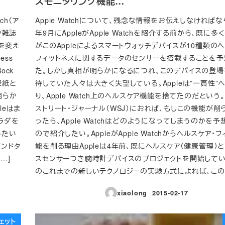
スモニタリング機能…
ch（ア
Apple Watchについて、残念な情報をお伝えしなければ
ン雑誌
年9月にAppleがApple Watchを紹介する前から、既に多
向を変え
がこのAppleによるスマートウォッチデバイスが10種類の
ess
フィットネスに関するデータのセンサーを搭載することを予
ock
た。しかし真相が明らかになるにつれ、このデバイスの登場
表紙と
待していた人々は大きく失望している。Appleは”一貫性”
は明らか
り、Apple Watch上のヘルスケア機能を捨てたのだという
leはま
ストリート・ジャーナル（WSJ）におれば、もしこの機能が削
カラダを
ったら、Apple Watchはどのようになってしまうのかを
いたい
ので紹介したい。AppleがApple Watchからヘルスケア・
バンドタ
能を削る理由Appleは4年前、既にヘルスケア（健康管理）
…]
スセンサーつき腕時計デバイスのプロジェクトを開始していた
のこれまでの新しいテクノロジーの実験方式によれば、このこ
xiaolong
2015-02-17
投稿日
ェット