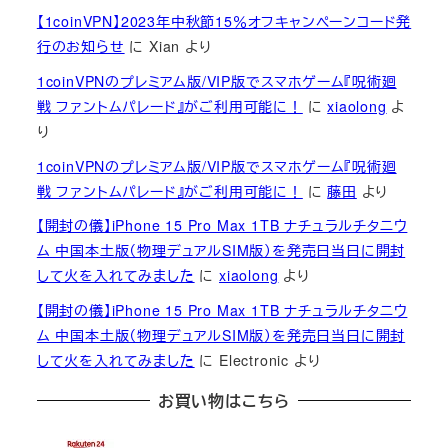
【1coinVPN】2023年中秋節15％オフキャンペーンコード発
行のお知らせ
に
Xian
より
1coinVPNのプレミアム版/VIP版でスマホゲーム『呪術廻
戦 ファントムパレード』がご利用可能に！
に
xiaolong
よ
り
1coinVPNのプレミアム版/VIP版でスマホゲーム『呪術廻
戦 ファントムパレード』がご利用可能に！
に
藤田
より
【開封の儀】iPhone 15 Pro Max 1TB ナチュラルチタニウ
ム 中国本土版（物理デュアルSIM版）を発売日当日に開封
して火を入れてみました
に
xiaolong
より
【開封の儀】iPhone 15 Pro Max 1TB ナチュラルチタニウ
ム 中国本土版（物理デュアルSIM版）を発売日当日に開封
して火を入れてみました
に
Electronic
より
お買い物はこちら