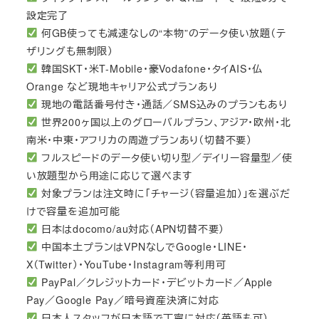
設定完了
何GB使っても減速なしの“本物”のデータ使い放題（テ
ザリングも無制限）
韓国SKT・米T-Mobile・豪Vodafone・タイAIS・仏
Orange など現地キャリア公式プランあり
現地の電話番号付き・通話／SMS込みのプランもあり
世界200ヶ国以上のグローバルプラン、アジア・欧州・北
南米・中東・アフリカの周遊プランあり（切替不要）
フルスピードのデータ使い切り型／デイリー容量型／使
い放題型から用途に応じて選べます
対象プランは注文時に「チャージ（容量追加）」を選ぶだ
けで容量を追加可能
日本はdocomo/au対応（APN切替不要）
中国本土プランはVPNなしでGoogle・LINE・
X（Twitter）・YouTube・Instagram等利用可
PayPal／クレジットカード・デビットカード／Apple
Pay／Google Pay／暗号資産決済に対応
日本人スタッフが日本語で丁寧に対応（英語も可）