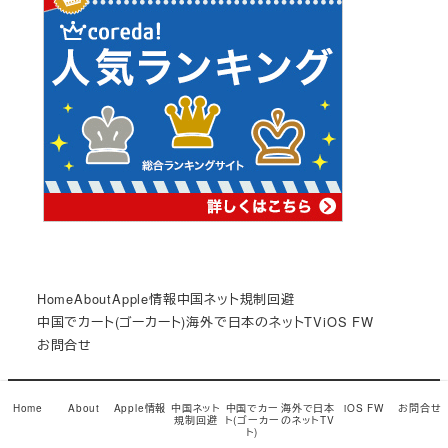
Home
About
Apple情報
中国ネット規制回避
中国でカート(ゴーカート)
海外で日本のネットTV
iOS FW
お問合せ
© Copyright 2017
小龍茶館
Snow Monkey theme by
Home
About
Apple情報
中国ネット
中国でカー
海外で日本
iOS FW
お問合せ
規制回避
ト(ゴーカー
のネットTV
モンキーレンチ
ト)