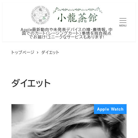
メ
イ
ン
MENU
Apple最新動向や未発表デバイスの噂・裏情報、中
コ
国でのカート（レーシングカート）事情を独自視点
でお届け!ユニークなサービスもあります!
ン
テ
トップページ
ダイエット
ン
ツ
へ
ダイエット
移
動
Apple Watch