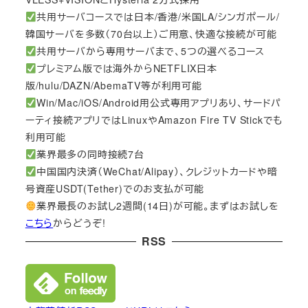
共用サーバコースでは日本/香港/米国LA/シンガポール/
韓国サーバを多数（70台以上）ご用意、快適な接続が可能
共用サーバから専用サーバまで、5つの選べるコース
プレミアム版では海外からNETFLIX日本
版/hulu/DAZN/AbemaTV等が利用可能
Win/Mac/iOS/Android用公式専用アプリあり、サードパ
ーティ接続アプリではLinuxやAmazon Fire TV Stickでも
利用可能
業界最多の同時接続7台
中国国内決済（WeChat/Alipay）、クレジットカードや暗
号資産USDT(Tether)でのお支払が可能
業界最長のお試し2週間(14日)が可能。まずはお試しを
こちら
からどうぞ!
RSS