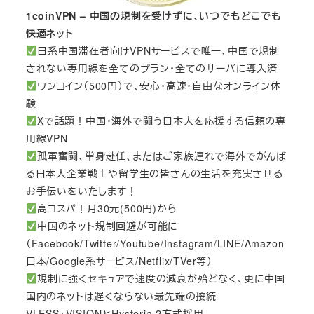
1coinVPN – 中国の規制を受けずに、いつでもどこでも
快適ネット
日系中国滞在者向けVPNサービスで唯一、中国で規制
されない専用線を全てのプラン・全てのサーバに導入済
ワンコイン（500円）で、安心・高速・自由なオンライン体
験
Xで話題！中国・海外で闘う日本人を応援する信頼の専
用線VPN
孤軍奮闘、単身赴任、またはご家族連れで海外でがんば
る日本人企業戦士や留学生の皆さんの生活を充実させる
お手伝いをいたします！
高コスパ！月30元(500円)から
中国のネット規制回避が可能に
（Facebook/Twitter/Youtube/Instagram/LINE/Amazon
日本/Google系サービス/Netflix/TVer等）
規制に強くセキュアで速度の減衰が殆どなく、更に中国
国内のネットは遅くならない最先端の接続
VLESS+VISIONとHysteria 2方式採用