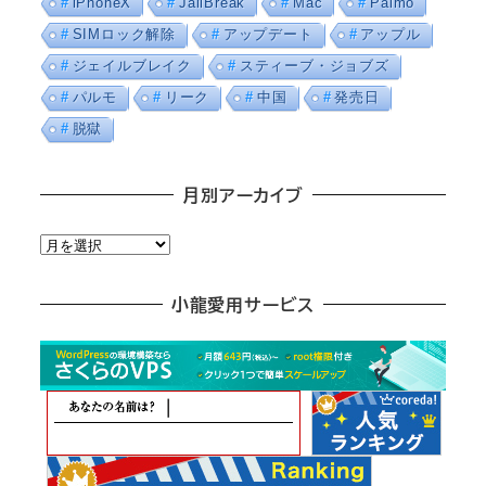
iPhoneX
JailBreak
Mac
Palmo
SIMロック解除
アップデート
アップル
ジェイルブレイク
スティーブ・ジョブズ
パルモ
リーク
中国
発売日
脱獄
月別アーカイブ
月
別
ア
小龍愛用サービス
ー
カ
イ
ブ