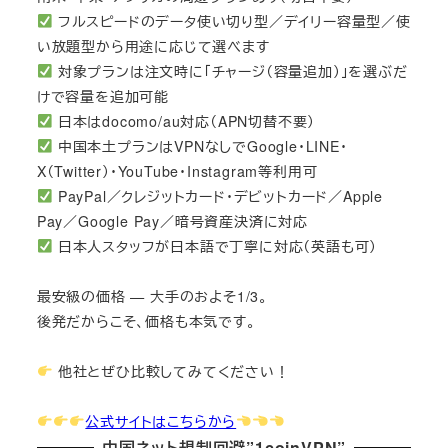
フルスピードのデータ使い切り型／デイリー容量型／使
い放題型から用途に応じて選べます
対象プランは注文時に「チャージ（容量追加）」を選ぶだ
けで容量を追加可能
日本はdocomo/au対応（APN切替不要）
中国本土プランはVPNなしでGoogle・LINE・
X（Twitter）・YouTube・Instagram等利用可
PayPal／クレジットカード・デビットカード／Apple
Pay／Google Pay／暗号資産決済に対応
日本人スタッフが日本語で丁寧に対応（英語も可）
最安級の価格 — 大手のおよそ1/3。
後発だからこそ、価格も本気です。
他社とぜひ比較してみてください！
公式サイトはこちらから
中国ネット規制回避”1coinVPN”