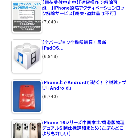
【現在受付中止中】【遠隔操作で解除可
能！】iPhone遠隔アクティベーションロッ
ク解除サービス【紛失・盗難品は不可】
(7,049)
【全バージョン全機種網羅！最新
iPadOS…
(6,918)
iPhone上でAndroidが動く！？脱獄アプ
リ「iAndroid」
(6,740)
iPhone 16シリーズ中国本土/香港版物理
デュアルSIM仕様詳細まとめ【たぶんどこ
よりも詳しい】