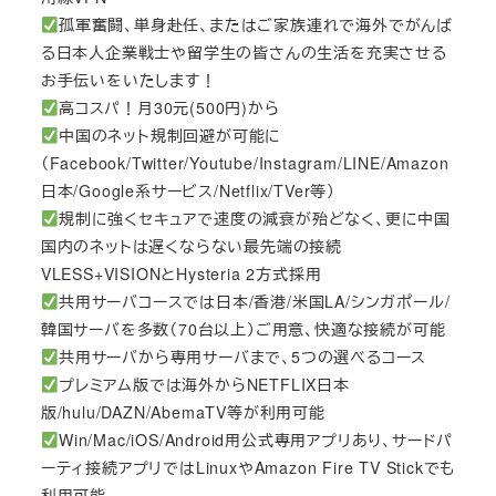
孤軍奮闘、単身赴任、またはご家族連れで海外でがんば
る日本人企業戦士や留学生の皆さんの生活を充実させる
お手伝いをいたします！
高コスパ！月30元(500円)から
中国のネット規制回避が可能に
（Facebook/Twitter/Youtube/Instagram/LINE/Amazon
日本/Google系サービス/Netflix/TVer等）
規制に強くセキュアで速度の減衰が殆どなく、更に中国
国内のネットは遅くならない最先端の接続
VLESS+VISIONとHysteria 2方式採用
共用サーバコースでは日本/香港/米国LA/シンガポール/
韓国サーバを多数（70台以上）ご用意、快適な接続が可能
共用サーバから専用サーバまで、5つの選べるコース
プレミアム版では海外からNETFLIX日本
版/hulu/DAZN/AbemaTV等が利用可能
Win/Mac/iOS/Android用公式専用アプリあり、サードパ
ーティ接続アプリではLinuxやAmazon Fire TV Stickでも
利用可能