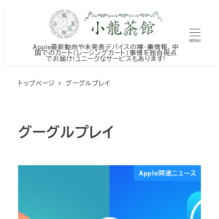
メ
イ
ン
MENU
Apple最新動向や未発表デバイスの噂・裏情報、中
コ
国でのカート（レーシングカート）事情を独自視点
でお届け!ユニークなサービスもあります!
ン
テ
トップページ
グーグルプレイ
ン
ツ
へ
グーグルプレイ
移
動
Apple関連ニュース