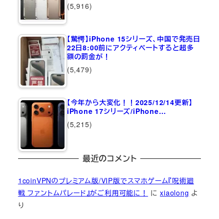
(5,916)
【驚愕】iPhone 15シリーズ、中国で発売日
22日8:00前にアクティベートすると超多
額の罰金が！
(5,479)
【今年から大変化！！2025/12/14更新】
iPhone 17シリーズ/iPhone…
(5,215)
最近のコメント
1coinVPNのプレミアム版/VIP版でスマホゲーム『呪術廻
戦 ファントムパレード』がご利用可能に！
に
xiaolong
よ
り