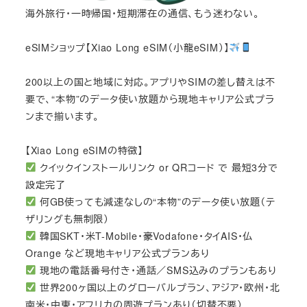
海外旅行・一時帰国・短期滞在の通信、もう迷わない。
eSIMショップ【Xiao Long eSIM（小龍eSIM）】
200以上の国と地域に対応。アプリやSIMの差し替えは不
要で、“本物”のデータ使い放題から現地キャリア公式プラ
ンまで揃います。
【Xiao Long eSIMの特徴】
クイックインストールリンク or QRコード で 最短3分で
設定完了
何GB使っても減速なしの“本物”のデータ使い放題（テ
ザリングも無制限）
韓国SKT・米T-Mobile・豪Vodafone・タイAIS・仏
Orange など現地キャリア公式プランあり
現地の電話番号付き・通話／SMS込みのプランもあり
世界200ヶ国以上のグローバルプラン、アジア・欧州・北
南米・中東・アフリカの周遊プランあり（切替不要）