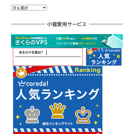
月
別
ア
小龍愛用サービス
ー
カ
イ
ブ