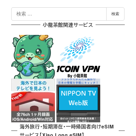
検
検索
索
小龍茶館関連サービス
海外旅行・短期滞在・一時帰国者向けeSIM
サービス【Xiao Long eSIM】