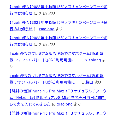
【1coinVPN】2023年中秋節15％オフキャンペーンコード発
行のお知らせ
に
Xian
より
【1coinVPN】2023年中秋節15％オフキャンペーンコード発
行のお知らせ
に
xiaolong
より
【1coinVPN】2023年中秋節15％オフキャンペーンコード発
行のお知らせ
に
Xian
より
1coinVPNのプレミアム版/VIP版でスマホゲーム『呪術廻
戦 ファントムパレード』がご利用可能に！
に
xiaolong
よ
り
1coinVPNのプレミアム版/VIP版でスマホゲーム『呪術廻
戦 ファントムパレード』がご利用可能に！
に
藤田
より
【開封の儀】iPhone 15 Pro Max 1TB ナチュラルチタニウ
ム 中国本土版（物理デュアルSIM版）を発売日当日に開封
して火を入れてみました
に
xiaolong
より
【開封の儀】iPhone 15 Pro Max 1TB ナチュラルチタニウ