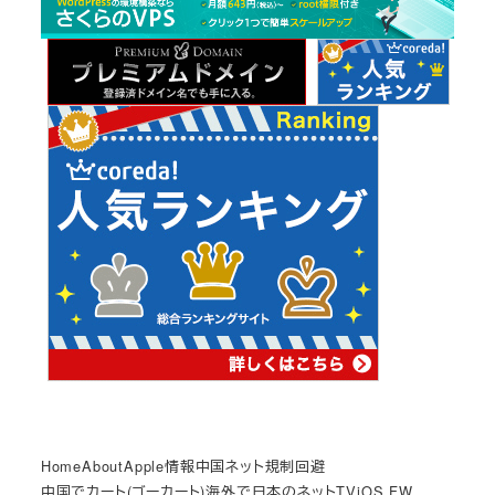
イ
ブ
Home
About
Apple情報
中国ネット規制回避
中国でカート(ゴーカート)
海外で日本のネットTV
iOS FW