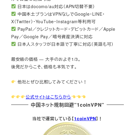
日本はdocomo/au対応（APN切替不要）
中国本土プランはVPNなしでGoogle・LINE・
X（Twitter）・YouTube・Instagram等利用可
PayPal／クレジットカード・デビットカード／Apple
Pay／Google Pay／暗号資産決済に対応
日本人スタッフが日本語で丁寧に対応（英語も可）
最安級の価格 — 大手のおよそ1/3。
後発だからこそ、価格も本気です。
他社とぜひ比較してみてください！
公式サイトはこちらから
中国ネット規制回避”1coinVPN”
当社で運営している【
1coinVPN
】！