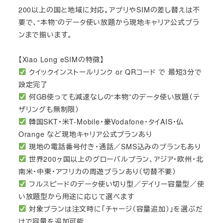
200以上の国と地域に対応。アプリやSIMの差し替えは不
要で、“本物”のデータ使い放題から現地キャリア公式プラ
ンまで揃います。
【Xiao Long eSIMの特徴】
クイックインストールリンク or QRコード で 最短3分で
設定完了
何GB使っても減速なしの“本物”のデータ使い放題（テ
ザリングも無制限）
韓国SKT・米T-Mobile・豪Vodafone・タイAIS・仏
Orange など現地キャリア公式プランあり
現地の電話番号付き・通話／SMS込みのプランもあり
世界200ヶ国以上のグローバルプラン、アジア・欧州・北
南米・中東・アフリカの周遊プランあり（切替不要）
フルスピードのデータ使い切り型／デイリー容量型／使
い放題型から用途に応じて選べます
対象プランは注文時に「チャージ（容量追加）」を選ぶだ
けで容量を追加可能