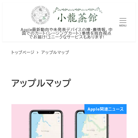
メ
イ
ン
MENU
Apple最新動向や未発表デバイスの噂・裏情報、中
コ
国でのカート（レーシングカート）事情を独自視点
でお届け!ユニークなサービスもあります!
ン
テ
トップページ
アップルマップ
ン
ツ
へ
アップルマップ
移
動
Apple関連ニュース