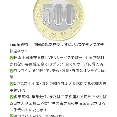
1coinVPN – 中国の規制を受けずに、いつでもどこでも
快適ネット
日系中国滞在者向けVPNサービスで唯一、中国で規制
されない専用線を全てのプラン・全てのサーバに導入済
ワンコイン（500円）で、安心・高速・自由なオンライン体
験
Xで話題！中国・海外で闘う日本人を応援する信頼の専
用線VPN
孤軍奮闘、単身赴任、またはご家族連れで海外でがんば
る日本人企業戦士や留学生の皆さんの生活を充実させる
お手伝いをいたします！
高コスパ！月30元(500円)から