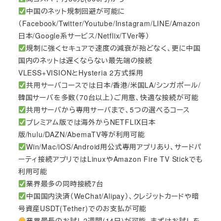
中国のネット規制回避が可能に
（Facebook/Twitter/Youtube/Instagram/LINE/Amazon
日本/Google系サービス/Netflix/TVer等）
規制に強くセキュアで速度の減衰が殆どなく、更に中国
国内のネットは遅くならない最先端の接続
VLESS+VISIONとHysteria 2方式採用
共用サーバコースでは日本/香港/米国LA/シンガポール/
韓国サーバを多数（70台以上）ご用意、快適な接続が可能
共用サーバから専用サーバまで、5つの選べるコース
プレミアム版では海外からNETFLIX日本
版/hulu/DAZN/AbemaTV等が利用可能
Win/Mac/iOS/Android用公式専用アプリあり、サードパ
ーティ接続アプリではLinuxやAmazon Fire TV Stickでも
利用可能
業界最多の同時接続7台
中国国内決済（WeChat/Alipay）、クレジットカードや暗
号資産USDT(Tether)でのお支払が可能
業界最長のお試し2週間(14日)が可能。まずはお試しを