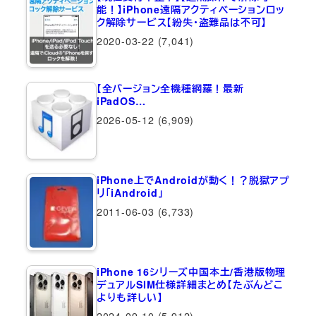
能！】iPhone遠隔アクティベーションロッ
ク解除サービス【紛失・盗難品は不可】
2020-03-22
(7,041)
【全バージョン全機種網羅！最新
iPadOS…
2026-05-12
(6,909)
iPhone上でAndroidが動く！？脱獄アプ
リ「iAndroid」
2011-06-03
(6,733)
iPhone 16シリーズ中国本土/香港版物理
デュアルSIM仕様詳細まとめ【たぶんどこ
よりも詳しい】