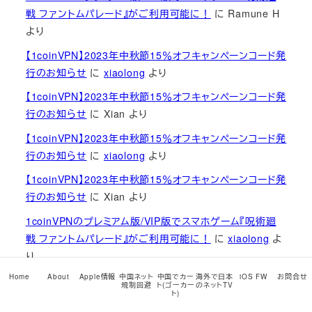
戦 ファントムパレード』がご利用可能に！
に
Ramune H
より
【1coinVPN】2023年中秋節15％オフキャンペーンコード発
行のお知らせ
に
xiaolong
より
【1coinVPN】2023年中秋節15％オフキャンペーンコード発
行のお知らせ
に
Xian
より
【1coinVPN】2023年中秋節15％オフキャンペーンコード発
行のお知らせ
に
xiaolong
より
【1coinVPN】2023年中秋節15％オフキャンペーンコード発
行のお知らせ
に
Xian
より
1coinVPNのプレミアム版/VIP版でスマホゲーム『呪術廻
戦 ファントムパレード』がご利用可能に！
に
xiaolong
よ
り
Home
About
Apple情報
中国ネット
中国でカー
海外で日本
iOS FW
お問合せ
1coinVPNのプレミアム版/VIP版でスマホゲーム『呪術廻
規制回避
ト(ゴーカー
のネットTV
ト)
戦 ファントムパレード』がご利用可能に！
に
藤田
より