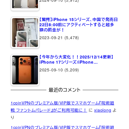
2024-09-10
(5,912)
【驚愕】iPhone 15シリーズ、中国で発売日
22日8:00前にアクティベートすると超多
額の罰金が！
2023-09-21
(5,478)
【今年から大変化！！2025/12/14更新】
iPhone 17シリーズ/iPhone…
2025-09-10
(5,209)
最近のコメント
1coinVPNのプレミアム版/VIP版でスマホゲーム『呪術廻
戦 ファントムパレード』がご利用可能に！
に
xiaolong
よ
り
1coinVPNのプレミアム版/VIP版でスマホゲーム『呪術廻