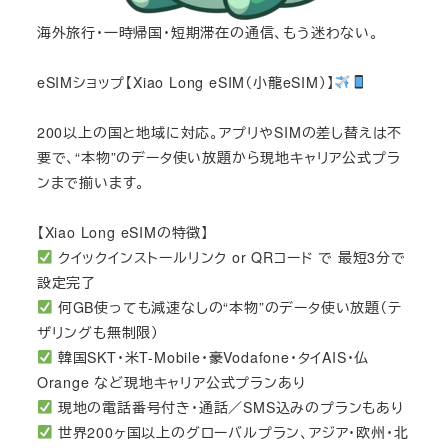
海外旅行・一時帰国・短期滞在の通信、もう迷わない。
eSIMショップ【Xiao Long eSIM（小龍eSIM）】
200以上の国と地域に対応。アプリやSIMの差し替えは不
要で、“本物”のデータ使い放題から現地キャリア公式プラ
ンまで揃います。
【Xiao Long eSIMの特徴】
クイックインストールリンク or QRコード で 最短3分で
設定完了
何GB使っても減速なしの“本物”のデータ使い放題（テ
ザリングも無制限）
韓国SKT・米T-Mobile・豪Vodafone・タイAIS・仏
Orange など現地キャリア公式プランあり
現地の電話番号付き・通話／SMS込みのプランもあり
世界200ヶ国以上のグローバルプラン、アジア・欧州・北