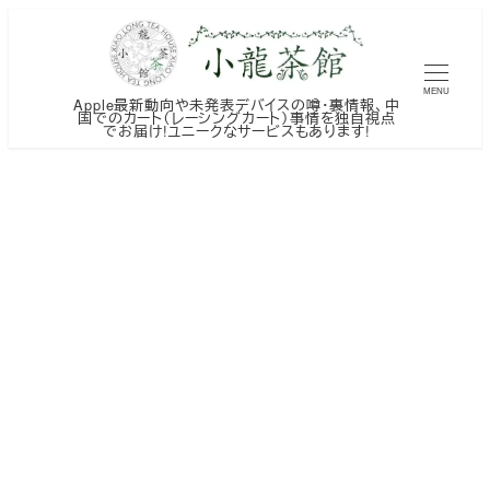
メ
イ
ン
MENU
Apple最新動向や未発表デバイスの噂・裏情報、中
コ
国でのカート（レーシングカート）事情を独自視点
でお届け!ユニークなサービスもあります!
ン
テ
ン
ツ
へ
移
動