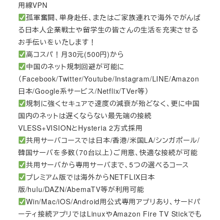
用線VPN
孤軍奮闘、単身赴任、またはご家族連れで海外でがんば
る日本人企業戦士や留学生の皆さんの生活を充実させる
お手伝いをいたします！
高コスパ！月30元(500円)から
中国のネット規制回避が可能に
（Facebook/Twitter/Youtube/Instagram/LINE/Amazon
日本/Google系サービス/Netflix/TVer等）
規制に強くセキュアで速度の減衰が殆どなく、更に中国
国内のネットは遅くならない最先端の接続
VLESS+VISIONとHysteria 2方式採用
共用サーバコースでは日本/香港/米国LA/シンガポール/
韓国サーバを多数（70台以上）ご用意、快適な接続が可能
共用サーバから専用サーバまで、5つの選べるコース
プレミアム版では海外からNETFLIX日本
版/hulu/DAZN/AbemaTV等が利用可能
Win/Mac/iOS/Android用公式専用アプリあり、サードパ
ーティ接続アプリではLinuxやAmazon Fire TV Stickでも