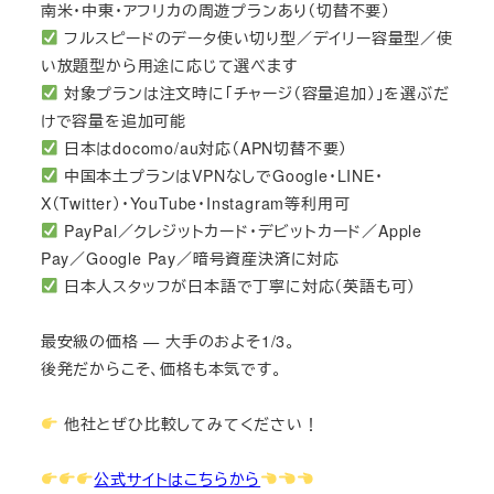
南米・中東・アフリカの周遊プランあり（切替不要）
フルスピードのデータ使い切り型／デイリー容量型／使
い放題型から用途に応じて選べます
対象プランは注文時に「チャージ（容量追加）」を選ぶだ
けで容量を追加可能
日本はdocomo/au対応（APN切替不要）
中国本土プランはVPNなしでGoogle・LINE・
X（Twitter）・YouTube・Instagram等利用可
PayPal／クレジットカード・デビットカード／Apple
Pay／Google Pay／暗号資産決済に対応
日本人スタッフが日本語で丁寧に対応（英語も可）
最安級の価格 — 大手のおよそ1/3。
後発だからこそ、価格も本気です。
他社とぜひ比較してみてください！
公式サイトはこちらから