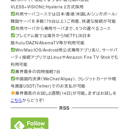
VLESS+VISIONとHysteria 2方式採用
共用サーバコースでは日本/香港/米国LA/シンガポール/
韓国サーバを多数（70台以上）ご用意、快適な接続が可能
共用サーバから専用サーバまで、5つの選べるコース
プレミアム版では海外からNETFLIX日本
版/hulu/DAZN/AbemaTV等が利用可能
Win/Mac/iOS/Android用公式専用アプリあり、サードパ
ーティ接続アプリではLinuxやAmazon Fire TV Stickでも
利用可能
業界最多の同時接続7台
中国国内決済（WeChat/Alipay）、クレジットカードや暗
号資産USDT(Tether)でのお支払が可能
業界最長のお試し2週間(14日)が可能。まずはお試しを
こちら
からどうぞ!
RSS