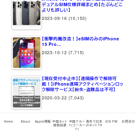
デュアルSIM仕様詳細まとめ【たぶんどこ
よりも詳しい】
2023-09-16
(10,153)
【衝撃的魔改造！】eSIMのみのiPhone
15 Pro…
2023-10-12
(7,715)
【現在受付中止中】【遠隔操作で解除可
能！】iPhone遠隔アクティベーションロッ
ク解除サービス【紛失・盗難品は不可】
2020-03-22
(7,043)
【全バージョン全機種網羅！最新
Home
About
Apple情報
中国ネット
中国でカー
海外で日本
iOS FW
お問合せ
iPadOS…
規制回避
ト(ゴーカー
のネットTV
ト)
2026-05-12
(6,913)