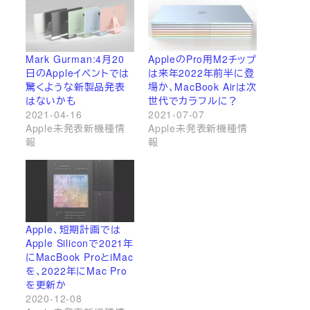
Mark Gurman:4月20
AppleのPro用M2チップ
日のAppleイベントでは
は来年2022年前半に登
驚くような新製品発表
場か、MacBook Airは次
はないかも
世代でカラフルに？
2021-04-16
2021-07-07
Apple未発表新機種情
Apple未発表新機種情
報
報
Apple、短期計画では
Apple Siliconで2021年
にMacBook ProとiMac
を、2022年にMac Pro
を更新か
2020-12-08