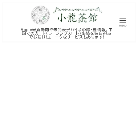
メ
イ
ン
MENU
Apple最新動向や未発表デバイスの噂・裏情報、中
コ
国でのカート（レーシングカート）事情を独自視点
でお届け!ユニークなサービスもあります!
ン
テ
ン
ツ
へ
移
動