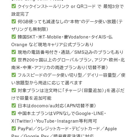
クイックインストールリンク or QRコード で 最短3分で
設定完了
何GB使っても減速なしの“本物”のデータ使い放題（テ
ザリングも無制限）
韓国SKT・米T-Mobile・豪Vodafone・タイAIS・仏
Orange など現地キャリア公式プランあり
現地の電話番号付き・通話／SMS込みのプランもあり
世界200ヶ国以上のグローバルプラン、アジア・欧州・北
南米・中東・アフリカの周遊プランあり（切替不要）
フルスピードのデータ使い切り型／デイリー容量型／使
い放題型から用途に応じて選べます
対象プランは注文時に「チャージ（容量追加）」を選ぶだ
けで容量を追加可能
日本はdocomo/au対応（APN切替不要）
中国本土プランはVPNなしでGoogle・LINE・
X（Twitter）・YouTube・Instagram等利用可
PayPal／クレジットカード・デビットカード／Apple
Pay／Google Pay／暗号資産決済に対応