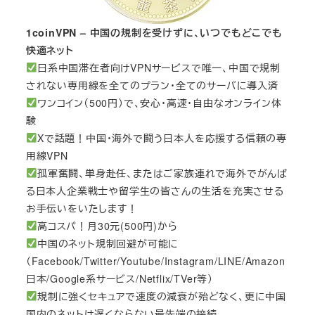
1coinVPN – 中国の規制を受けずに、いつでもどこでも
快適ネット
日系中国滞在者向けVPNサービスで唯一、中国で規制
されない専用線を全てのプラン・全てのサーバに導入済
ワンコイン（500円）で、安心・高速・自由なオンライン体
験
Xで話題！中国・海外で闘う日本人を応援する信頼の専
用線VPN
孤軍奮闘、単身赴任、またはご家族連れで海外でがんば
る日本人企業戦士や留学生の皆さんの生活を充実させる
お手伝いをいたします！
高コスパ！月30元(500円)から
中国のネット規制回避が可能に
（Facebook/Twitter/Youtube/Instagram/LINE/Amazon
日本/Google系サービス/Netflix/TVer等）
規制に強くセキュアで速度の減衰が殆どなく、更に中国
国内のネットは遅くならない最先端の接続