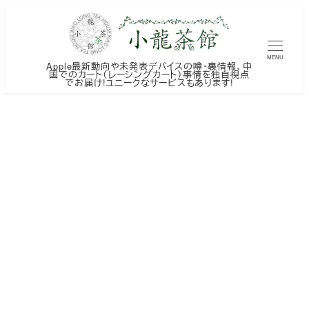
メ
イ
ン
MENU
Apple最新動向や未発表デバイスの噂・裏情報、中
コ
国でのカート（レーシングカート）事情を独自視点
でお届け!ユニークなサービスもあります!
ン
テ
ン
ツ
へ
移
動