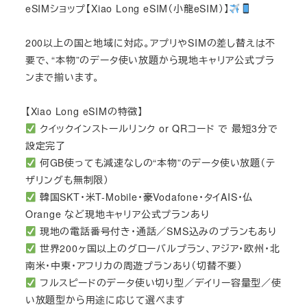
eSIMショップ【Xiao Long eSIM（小龍eSIM）】
200以上の国と地域に対応。アプリやSIMの差し替えは不
要で、“本物”のデータ使い放題から現地キャリア公式プラ
ンまで揃います。
【Xiao Long eSIMの特徴】
クイックインストールリンク or QRコード で 最短3分で
設定完了
何GB使っても減速なしの“本物”のデータ使い放題（テ
ザリングも無制限）
韓国SKT・米T-Mobile・豪Vodafone・タイAIS・仏
Orange など現地キャリア公式プランあり
現地の電話番号付き・通話／SMS込みのプランもあり
世界200ヶ国以上のグローバルプラン、アジア・欧州・北
南米・中東・アフリカの周遊プランあり（切替不要）
フルスピードのデータ使い切り型／デイリー容量型／使
い放題型から用途に応じて選べます