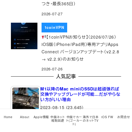
つき・最長365日）
2026-07-27
1coinVPN
【1coinVPNお知らせ】（2026/07/26）
iOS版（iPhone/iPad用）専用アプリApps
Connect バージョンアップデート（v2.2.8
→ v2.2.9）のお知らせ
2026-07-26
人気記事
M1以降のMac miniのSSDは超頑張れば
交換やアップグレードが可能…だがやらな
い方がいい理由
2023-08-15
(23,645)
Home
About
Apple情報
中国ネット
中国でカー
海外で日本
iOS FW
お問合せ
規制回避
ト(ゴーカー
のネットTV
ト)
【全バージョン全機種網羅！最新iOS…