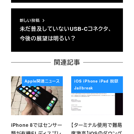
新しい投稿
未だ普及していないUSB-Cコネクタ、
今後の展望は明るい？
関連記事
Apple関連ニュース
iOS iPhone iPad 脱獄
Jailbreak
iPhone 8ではセンサー
【ターミナル使用で難易
類が有機ELディスプレ
度激高】iOSのダウング