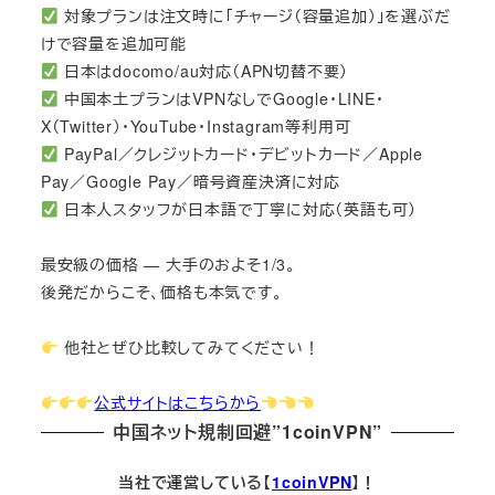
対象プランは注文時に「チャージ（容量追加）」を選ぶだ
けで容量を追加可能
日本はdocomo/au対応（APN切替不要）
中国本土プランはVPNなしでGoogle・LINE・
X（Twitter）・YouTube・Instagram等利用可
PayPal／クレジットカード・デビットカード／Apple
Pay／Google Pay／暗号資産決済に対応
日本人スタッフが日本語で丁寧に対応（英語も可）
最安級の価格 — 大手のおよそ1/3。
後発だからこそ、価格も本気です。
他社とぜひ比較してみてください！
公式サイトはこちらから
中国ネット規制回避”1coinVPN”
当社で運営している【
1coinVPN
】！