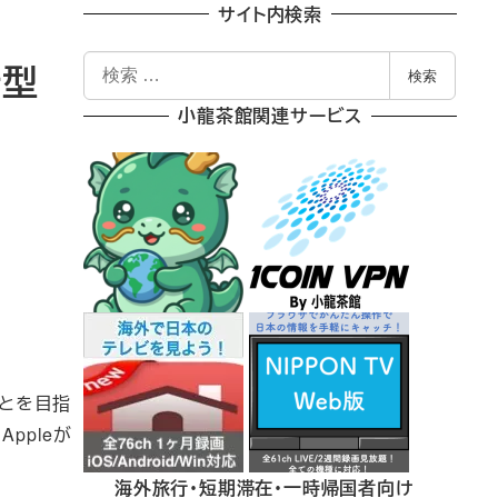
サイト内検索
検
新型
検索
索
小龍茶館関連サービス
ことを目指
ppleが
海外旅行・短期滞在・一時帰国者向け