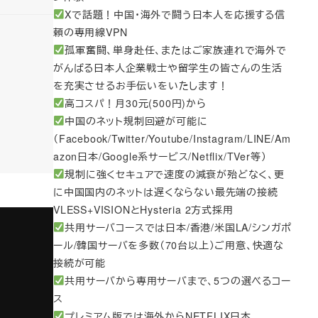
Xで話題！中国・海外で闘う日本人を応援する信
頼の専用線VPN
孤軍奮闘、単身赴任、またはご家族連れで海外で
がんばる日本人企業戦士や留学生の皆さんの生活
を充実させるお手伝いをいたします！
高コスパ！月30元(500円)から
中国のネット規制回避が可能に
（Facebook/Twitter/Youtube/Instagram/LINE/Am
azon日本/Google系サービス/Netflix/TVer等）
規制に強くセキュアで速度の減衰が殆どなく、更
に中国国内のネットは遅くならない最先端の接続
VLESS+VISIONとHysteria 2方式採用
共用サーバコースでは日本/香港/米国LA/シンガポ
ール/韓国サーバを多数（70台以上）ご用意、快適な
接続が可能
共用サーバから専用サーバまで、5つの選べるコー
ス
プレミアム版では海外からNETFLIX日本