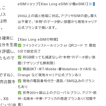
eSIMショップ【Xiao Long eSIM（小龍eSIM）】
、こ
ナリス
200以上の国と地域に対応。アプリやSIMの差し替え
数は昨
は不要で、“本物”のデータ使い放題から現地キャリア
。
公式プランまで揃います。
を確実に
【Xiao Long eSIMの特徴】
台分を生産
クイックインストールリンク or QRコード で 最短
を評価し、
3分で設定完了
何GB使っても減速なしの“本物”のデータ使い放
たもので
題（テザリングも無制限）
韓国SKT・米T-Mobile・豪Vodafone・タイAIS・仏
ですね）、
Orange など現地キャリア公式プランあり
現地の電話番号付き・通話／SMS込みのプラン
販売台数を
もあり
世界200ヶ国以上のグローバルプラン、アジア・欧
、XS
州・北南米・中東・アフリカの周遊プランあり（切替不
要）
のバンプ（突