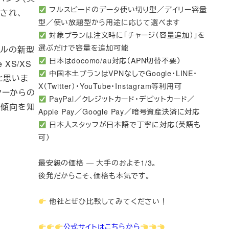
フルスピードのデータ使い切り型／デイリー容量
加され、
型／使い放題型から用途に応じて選べます
対象プランは注文時に「チャージ（容量追加）」を
選ぶだけで容量を追加可能
デルの新型
日本はdocomo/au対応（APN切替不要）
XS/XS
中国本土プランはVPNなしでGoogle・LINE・
と思いま
X（Twitter）・YouTube・Instagram等利用可
ヤーからの
PayPal／クレジットカード・デビットカード／
の傾向を知
Apple Pay／Google Pay／暗号資産決済に対応
日本人スタッフが日本語で丁寧に対応（英語も
可）
最安級の価格 — 大手のおよそ1/3。
後発だからこそ、価格も本気です。
他社とぜひ比較してみてください！
公式サイトはこちらから