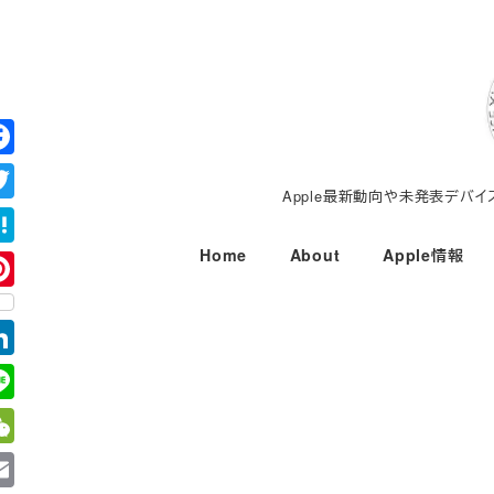
メ
イ
ン
コ
ン
テ
Apple最新動向や未発表デバ
ン
ツ
Home
About
Apple情報
へ
移
動