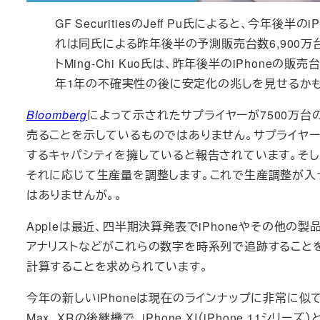
GF SecuritiesのJeff Pu氏によると、今年
れは同氏による昨年後半の予測販売台数6,900万台から7％増
トMing-Chi Kuo氏は、昨年後半のiPhone
年1年の不確実性の後に安定化の兆しを見せるかも
Bloomberg
によって示されたサプライヤーが7500万台
売ることを示しているものではありません。サプライヤーは
するキャパシティを擁していると報告されています。そして
それに応じて生産量を調整します。これで生産調整が入
はありませんが。。
Appleは最近、四半期決算発表でiPhoneやその他
アナリストなどがこれらの数字を時系列で追跡すること
計算することを求められています。
今年の新しいiPhoneは現在のラインナップに非常に似て
Max、XRの後継機で、iPhone XI（iPhone 1