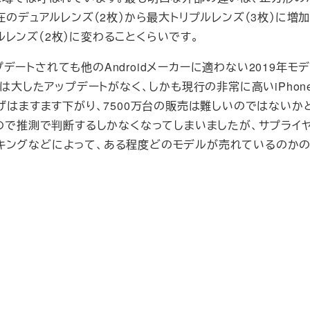
が現在のデュアルレンズ（2枚）から最大トリプルレンズ（3枚）に増
アルレンズ（2枚）に変わることくらいです。
ートされても他のAndroidメーカーに適わない2019年モ
大したアップデートがなく、しかも現行の非常に高いiPhone 
上げはますます下がり、7500万台の販売は難しいのではないか
たので推測で判断するしかなくなってしまいましたが、サプライ
キングなどによって、ある程度どのモデルが売れているのか