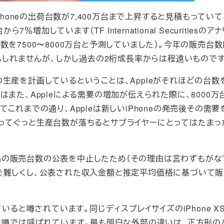
後半のiPhoneの出荷台数が7,400万台まで上昇すると見積もっていて
加しています（TF International Securitiesのア
の販売台数を7500〜8000万台と予測していました）。今年の販売台
しれませんが、しかし過去の2桁成長率からは程遠いものです
の生産を計画しているということは、Appleがそれほどの台数
また、Appleによる需要の増加が伝えられた際に、8000万
これまでの通り、Appleは新しいiPhoneの発売後その需要
ってぐっと生産台数が落ちるとサプライヤーにとってはたまっ
の製品の販売台数の公表を中止したため（その理由は言わずもがな
を難しくし、公表された収入金額と推定平均価格に基づいて
いると噂されています。同じディスプレイサイズのiPhone XS
1シリーズ）と噂では呼ばれています。最も明白な外部の違いは、正方形