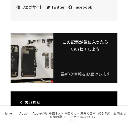
ウェブサイト
Twitter
Facebook
この記事が気に入ったら
いいね！しよう
最新の情報をお届けします
古い投稿
Apple、iOS 14.1/iPadOS 14.1正式
Home
About
Apple情報
中国ネット
中国でカー
海外で日本
iOS FW
お問合せ
規制回避
ト(ゴーカー
のネットTV
版を…
ト)