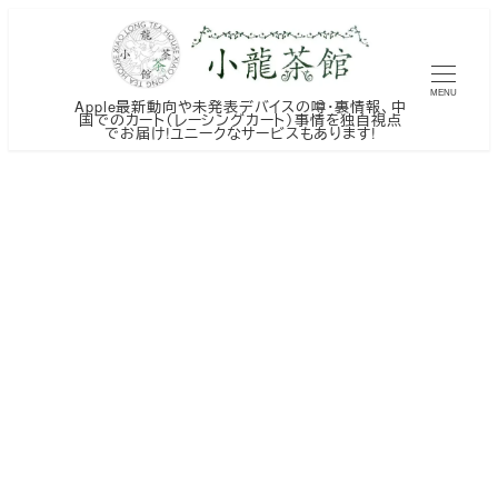
メ
イ
ン
MENU
Apple最新動向や未発表デバイスの噂・裏情報、中
コ
国でのカート（レーシングカート）事情を独自視点
でお届け!ユニークなサービスもあります!
ン
テ
ン
ツ
へ
移
動