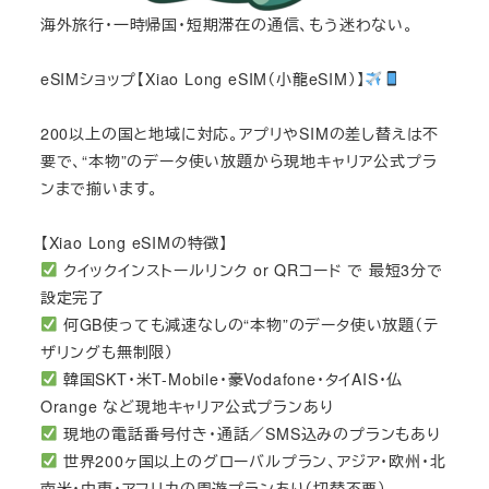
海外旅行・一時帰国・短期滞在の通信、もう迷わない。
eSIMショップ【Xiao Long eSIM（小龍eSIM）】
200以上の国と地域に対応。アプリやSIMの差し替えは不
要で、“本物”のデータ使い放題から現地キャリア公式プラ
ンまで揃います。
【Xiao Long eSIMの特徴】
クイックインストールリンク or QRコード で 最短3分で
設定完了
何GB使っても減速なしの“本物”のデータ使い放題（テ
ザリングも無制限）
韓国SKT・米T-Mobile・豪Vodafone・タイAIS・仏
Orange など現地キャリア公式プランあり
現地の電話番号付き・通話／SMS込みのプランもあり
世界200ヶ国以上のグローバルプラン、アジア・欧州・北
南米・中東・アフリカの周遊プランあり（切替不要）