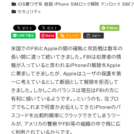
カテゴリー
iOS裏ワザ系 脱獄 iPhone SIMロック解除 アンロック SIM
カテゴリー
セキュリティ
Save
フィード
コピー
米国でのFBIとAppleの間の確執と攻防戦は数年の
長い間に渡って続いてきました。FBIは犯罪者の情
報が入っていると思われるiPhoneの解除をApple
に要求してきましたが、Appleはユーザの保護を第
一に考えているとして断固として解除を拒否して
きました。しかしこのバランスは現在はFBIの方に
有利に傾いているようです。。というのも、当ブロ
グでもこれまで何度かお伝えしてきたiPhoneのパ
スコードを比較的簡単にクラックできてしまうツー
ルが、アメリカの警察やFBI等の組織の中で既に広
く利用されているからです。