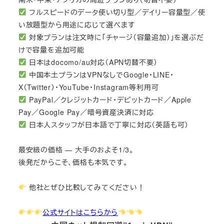
フルスピードのデータ使い切り型／デイリー容量型／使
い放題型から用途に応じて選べます
対象プランは注文時に「チャージ（容量追加）」を選ぶだ
けで容量を追加可能
日本はdocomo/au対応（APN切替不要）
中国本土プランはVPNなしでGoogle・LINE・
X（Twitter）・YouTube・Instagram等利用可
PayPal／クレジットカード・デビットカード／Apple
Pay／Google Pay／暗号資産決済に対応
日本人スタッフが日本語で丁寧に対応（英語も可）
最安級の価格 — 大手のおよそ1/3。
後発だからこそ、価格も本気です。
他社とぜひ比較してみてください！
公式サイトはこちらから