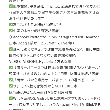
孤軍奮闘、単身赴任、またはご家族連れで海外でがんば
る日本人企業戦士や留学生の皆さんの生活を充実させる
お手伝いをいたします！
高コスパ！月30元(500円)から
中国のネット規制回避が可能に
（Facebook/Twitter/Youtube/Instagram/LINE/Amazon
日本/Google系サービス/Netflix/TVer等）
規制に強くセキュアで速度の減衰が殆どなく、更に中国
国内のネットは遅くならない最先端の接続
VLESS+VISIONとHysteria 2方式採用
共用サーバコースでは日本/香港/米国LA/シンガポール/
韓国サーバを多数（70台以上）ご用意、快適な接続が可能
共用サーバから専用サーバまで、5つの選べるコース
プレミアム版では海外からNETFLIX日本
版/hulu/DAZN/AbemaTV等が利用可能
Win/Mac/iOS/Android用公式専用アプリあり、サードパ
ーティ接続アプリではLinuxやAmazon Fire TV Stickでも