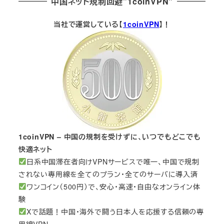
中国ネット規制回避”1coinVPN”
当社で運営している【
1coinVPN
】！
1coinVPN – 中国の規制を受けずに、いつでもどこでも
快適ネット
日系中国滞在者向けVPNサービスで唯一、中国で規制
されない専用線を全てのプラン・全てのサーバに導入済
ワンコイン（500円）で、安心・高速・自由なオンライン体
験
Xで話題！中国・海外で闘う日本人を応援する信頼の専
用線VPN