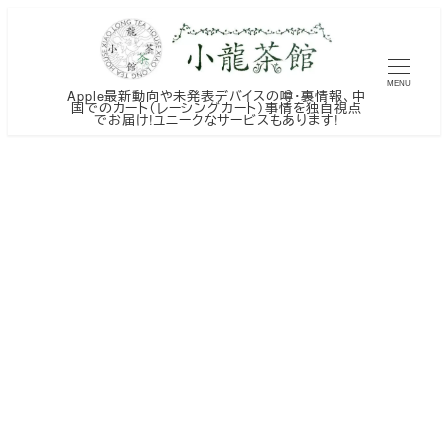
メ
イ
ン
MENU
Apple最新動向や未発表デバイスの噂・裏情報、中
コ
国でのカート（レーシングカート）事情を独自視点
でお届け!ユニークなサービスもあります!
ン
テ
ン
ツ
へ
移
動