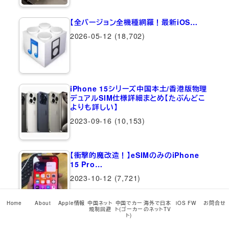
【全バージョン全機種網羅！最新iOS…
2026-05-12
(18,702)
iPhone 15シリーズ中国本土/香港版物理
デュアルSIM仕様詳細まとめ【たぶんどこ
よりも詳しい】
2023-09-16
(10,153)
【衝撃的魔改造！】eSIMのみのiPhone
15 Pro…
2023-10-12
(7,721)
Home
About
Apple情報
中国ネット
中国でカー
海外で日本
iOS FW
お問合せ
規制回避
ト(ゴーカー
のネットTV
ト)
【現在受付中止中】【遠隔操作で解除可