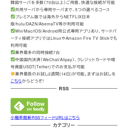
韓国サーバを多数（70台以上）ご用意、快適な接続が可能
共用サーバから専用サーバまで、5つの選べるコース
プレミアム版では海外からNETFLIX日本
版/hulu/DAZN/AbemaTV等が利用可能
Win/Mac/iOS/Android用公式専用アプリあり、サードパ
ーティ接続アプリではLinuxやAmazon Fire TV Stickでも
利用可能
業界最多の同時接続7台
中国国内決済（WeChat/Alipay）、クレジットカードや暗
号資産USDT(Tether)でのお支払が可能
業界最長のお試し2週間(14日)が可能。まずはお試しを
こちら
からどうぞ!
RSS
小龍茶館新RSSフィードURLはこちら
カテゴリー