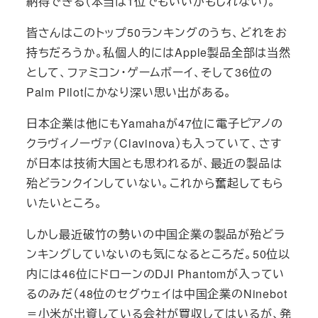
納得できる（本当は1位でもいいかもしれない）。
皆さんはこのトップ50ランキングのうち、どれをお
持ちだろうか。私個人的にはApple製品全部は当然
として、ファミコン・ゲームボーイ、そして36位の
Palm Pilotにかなり深い思い出がある。
日本企業は他にもYamahaが47位に電子ピアノの
クラヴィノーヴァ（Clavinova）も入っていて、さす
が日本は技術大国とも思われるが、最近の製品は
殆どランクインしていない。これから奮起してもら
いたいところ。
しかし最近破竹の勢いの中国企業の製品が殆どラ
ンキングしていないのも気になるところだ。50位以
内には46位にドローンのDJI Phantomが入ってい
るのみだ（48位のセグウェイは中国企業のNinebot
＝小米が出資している会社が買収してはいるが、発