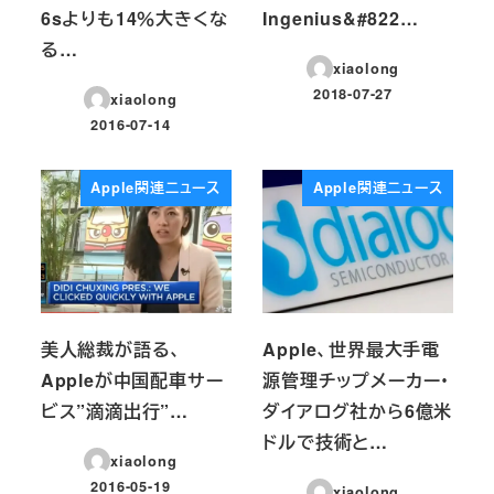
6sよりも14％大きくな
Ingenius&#822…
る…
xiaolong
2018-07-27
xiaolong
投稿日
2016-07-14
投稿日
Apple関連ニュース
Apple関連ニュース
美人総裁が語る、
Apple、世界最大手電
Appleが中国配車サー
源管理チップメーカー・
ビス”滴滴出行”…
ダイアログ社から6億米
ドルで技術と…
xiaolong
2016-05-19
xiaolong