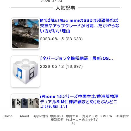
2026-07-23
人気記事
M1以降のMac miniのSSDは超頑張れば
交換やアップグレードが可能…だがやらな
い方がいい理由
2023-08-15
(23,633)
【全バージョン全機種網羅！最新iOS…
2026-05-12
(18,697)
iPhone 15シリーズ中国本土/香港版物理
デュアルSIM仕様詳細まとめ【たぶんどこ
よりも詳しい】
2023-09-16
(10,151)
Home
About
Apple情報
中国ネット
中国でカー
海外で日本
iOS FW
お問合せ
規制回避
ト(ゴーカー
のネットTV
ト)