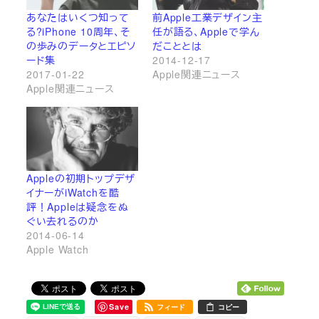
あなたはいくつ知って
前Apple工業デザイン主
る?iPhone 10周年、そ
任が語る、Appleで学ん
の歩みのデータとエピソ
だこととは
ード集
2014-12-17
2017-01-22
Apple関連ニュース
Apple関連ニュース
Appleの初期トップデザ
イナーがiWatchを酷
評！Appleは疑念をぬ
ぐい去れるのか
2014-06-14
Apple Watch
Save
フィード
コピー