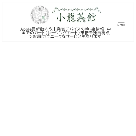
メ
イ
ン
MENU
Apple最新動向や未発表デバイスの噂・裏情報、中
コ
国でのカート（レーシングカート）事情を独自視点
でお届け!ユニークなサービスもあります!
ン
テ
ン
ツ
へ
移
動