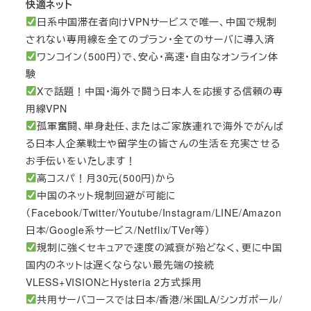
快適ネット
日系中国滞在者向けVPNサービスで唯一、中国で規制
されない専用線を全てのプラン・全てのサーバに導入済
ワンコイン（500円）で、安心・高速・自由なオンライン体
験
Xで話題！中国・海外で闘う日本人を応援する信頼の専
用線VPN
孤軍奮闘、単身赴任、またはご家族連れで海外でがんば
る日本人企業戦士や留学生の皆さんの生活を充実させる
お手伝いをいたします！
高コスパ！月30元(500円)から
中国のネット規制回避が可能に
（Facebook/Twitter/Youtube/Instagram/LINE/Amazon
日本/Google系サービス/Netflix/TVer等）
規制に強くセキュアで速度の減衰が殆どなく、更に中国
国内のネットは遅くならない最先端の接続
VLESS+VISIONとHysteria 2方式採用
共用サーバコースでは日本/香港/米国LA/シンガポール/