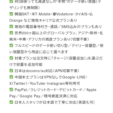
何GB使っても減速なしの“本物”のデータ使い放題（テ
ザリングも無制限）
韓国SKT・米T-Mobile・豪Vodafone・タイAIS・仏
Orange など現地キャリア公式プランあり
現地の電話番号付き・通話／SMS込みのプランもあり
世界200ヶ国以上のグローバルプラン、アジア・欧州・北
南米・中東・アフリカの周遊プランあり（切替不要）
フルスピードのデータ使い切り型／デイリー容量型／使
い放題型から用途に応じて選べます
対象プランは注文時に「チャージ（容量追加）」を選ぶだ
けで容量を追加可能
日本はdocomo/au対応（APN切替不要）
中国本土プランはVPNなしでGoogle・LINE・
X（Twitter）・YouTube・Instagram等利用可
PayPal／クレジットカード・デビットカード／Apple
Pay／Google Pay／暗号資産決済に対応
日本人スタッフが日本語で丁寧に対応（英語も可）