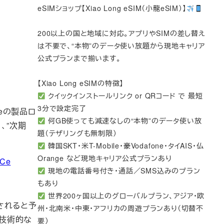
eSIMショップ【Xiao Long eSIM（小龍eSIM）】
200以上の国と地域に対応。アプリやSIMの差し替え
は不要で、“本物”のデータ使い放題から現地キャリア
公式プランまで揃います。
【Xiao Long eSIMの特徴】
クイックインストールリンク or QRコード で 最短
3分で設定完了
leの製品ロ
何GB使っても減速なしの“本物”のデータ使い放
、”次期
題（テザリングも無制限）
韓国SKT・米T-Mobile・豪Vodafone・タイAIS・仏
Orange など現地キャリア公式プランあり
QCe
現地の電話番号付き・通話／SMS込みのプラン
もあり
世界200ヶ国以上のグローバルプラン、アジア・欧
載されると予
州・北南米・中東・アフリカの周遊プランあり（切替不
や技術的な
要）