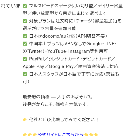
られていま
フルスピードのデータ使い切り型／デイリー容量
型／使い放題型から用途に応じて選べます
対象プランは注文時に「チャージ（容量追加）」を
選ぶだけで容量を追加可能
日本はdocomo/au対応（APN切替不要）
中国本土プランはVPNなしでGoogle・LINE・
X（Twitter）・YouTube・Instagram等利用可
PayPal／クレジットカード・デビットカード／
Apple Pay／Google Pay／暗号資産決済に対応
日本人スタッフが日本語で丁寧に対応（英語も
可）
最安級の価格 — 大手のおよそ1/3。
後発だからこそ、価格も本気です。
他社とぜひ比較してみてください！
公式サイトはこちらから