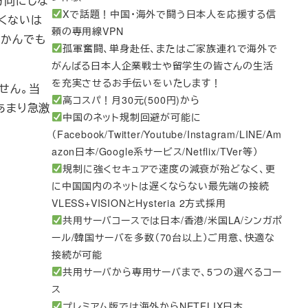
方向にしな
Xで話題！中国・海外で闘う日本人を応援する信
たくないは
頼の専用線VPN
もかんでも
孤軍奮闘、単身赴任、またはご家族連れで海外で
がんばる日本人企業戦士や留学生の皆さんの生活
を充実させるお手伝いをいたします！
せん。当
高コスパ！月30元(500円)から
、あまり急激
中国のネット規制回避が可能に
（Facebook/Twitter/Youtube/Instagram/LINE/Am
azon日本/Google系サービス/Netflix/TVer等）
規制に強くセキュアで速度の減衰が殆どなく、更
に中国国内のネットは遅くならない最先端の接続
VLESS+VISIONとHysteria 2方式採用
共用サーバコースでは日本/香港/米国LA/シンガポ
ール/韓国サーバを多数（70台以上）ご用意、快適な
接続が可能
共用サーバから専用サーバまで、5つの選べるコー
ス
プレミアム版では海外からNETFLIX日本