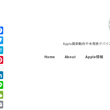
メ
イ
ン
コ
ン
テ
Apple最新動向や未発表デバ
ン
ツ
Home
About
Apple情報
へ
移
動