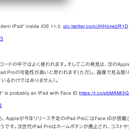
odern iPad” inside iOS 11.3.
pic.twitter.com/JHHone2R1D
5日
ppleのコードの中ではよく使われます。そしてこの発見は、次のApp
Pad Proの可能性が高いと思われます（ただし、画像で見る限り
されているわけではありません）。
” is probably an iPad with Face ID
https://t.co/pbMAMj3
日
も、Appleが今年リリース予定のiPad ProにはFace IDが搭
です。次世代iPad Proはホームボタンが廃止され、コスト