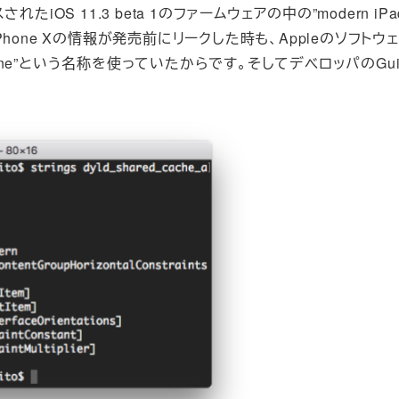
されたiOS 11.3 beta 1のファームウェアの中の”modern iP
one Xの情報が発売前にリークした時も、Appleのソフトウ
one”という名称を使っていたからです。そしてデベロッパのGuil