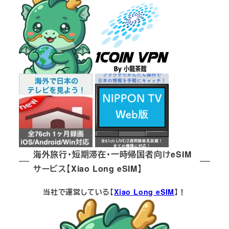
海外旅行・短期滞在・一時帰国者向けeSIM
サービス【Xiao Long eSIM】
当社で運営している【
Xiao Long eSIM
】！