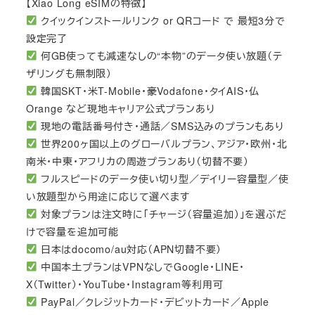
【Xiao Long eSIMの特徴】
クイックインストールリンク or QRコード で 最短3分で
設定完了
何GB使っても減速なしの“本物”のデータ使い放題（テ
ザリングも無制限）
韓国SKT・米T-Mobile・豪Vodafone・タイAIS・仏
Orange など現地キャリア公式プランあり
現地の電話番号付き・通話／SMS込みのプランもあり
世界200ヶ国以上のグローバルプラン、アジア・欧州・北
南米・中東・アフリカの周遊プランあり（切替不要）
フルスピードのデータ使い切り型／デイリー容量型／使
い放題型から用途に応じて選べます
対象プランは注文時に「チャージ（容量追加）」を選ぶだ
けで容量を追加可能
日本はdocomo/au対応（APN切替不要）
中国本土プランはVPNなしでGoogle・LINE・
X（Twitter）・YouTube・Instagram等利用可
PayPal／クレジットカード・デビットカード／Apple