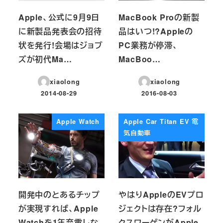
Apple、公式に9月9日
MacBook Proの新製
に新製品発表会の招待
品はいつ!?Appleの
状を発行!会場はジョブ
PC業務が停滞、
ズが初代Ma…
MacBoo…
xiaolong
xiaolong
2014-08-29
2016-08-03
投稿日
投稿日
Apple Watch
Apple Car Titan EV 電
気自動車
開発中のとあるチップ
やはりAppleのEVプロ
が実現すれば、Apple
ジェクトは存在?フォル
Watchを1年充電しな
クスワーゲンがApple