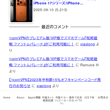
iPhone 17シリーズ/iPhone…
2025-09-10
(5,213)
最近のコメント
1coinVPNのプレミアム版/VIP版でスマホゲーム『呪術廻
戦 ファントムパレード』がご利用可能に！
に
xiaolong
よ
り
1coinVPNのプレミアム版/VIP版でスマホゲーム『呪術廻
戦 ファントムパレード』がご利用可能に！
に
Ramune H
より
【1coinVPN】2023年中秋節15％オフキャンペーンコード発
行のお知らせ
に
xiaolong
より
【1coinVPN】2023年中秋節15％オフキャンペーンコード発
Home
About
Apple情報
中国ネット
中国でカー
海外で日本
iOS FW
お問合せ
行のお知らせ
に
Xian
より
規制回避
ト(ゴーカー
のネットTV
ト)
【1coinVPN】2023年中秋節15％オフキャンペーンコード発