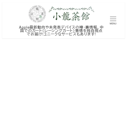
メ
イ
ン
MENU
Apple最新動向や未発表デバイスの噂・裏情報、中
コ
国でのカート（レーシングカート）事情を独自視点
でお届け!ユニークなサービスもあります!
ン
テ
ン
ツ
へ
移
動