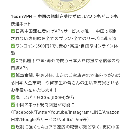
1coinVPN – 中国の規制を受けずに、いつでもどこでも
快適ネット
日系中国滞在者向けVPNサービスで唯一、中国で規制
されない専用線を全てのプラン・全てのサーバに導入済
ワンコイン（500円）で、安心・高速・自由なオンライン体
験
Xで話題！中国・海外で闘う日本人を応援する信頼の専
用線VPN
孤軍奮闘、単身赴任、またはご家族連れで海外でがんば
る日本人企業戦士や留学生の皆さんの生活を充実させる
お手伝いをいたします！
高コスパ！月30元(500円)から
中国のネット規制回避が可能に
（Facebook/Twitter/Youtube/Instagram/LINE/Amazon
日本/Google系サービス/Netflix/TVer等）
規制に強くセキュアで速度の減衰が殆どなく、更に中国