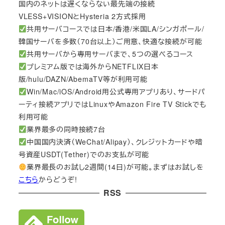
国内のネットは遅くならない最先端の接続
VLESS+VISIONとHysteria 2方式採用
共用サーバコースでは日本/香港/米国LA/シンガポール/
韓国サーバを多数（70台以上）ご用意、快適な接続が可能
共用サーバから専用サーバまで、5つの選べるコース
プレミアム版では海外からNETFLIX日本
版/hulu/DAZN/AbemaTV等が利用可能
Win/Mac/iOS/Android用公式専用アプリあり、サードパ
ーティ接続アプリではLinuxやAmazon Fire TV Stickでも
利用可能
業界最多の同時接続7台
中国国内決済（WeChat/Alipay）、クレジットカードや暗
号資産USDT(Tether)でのお支払が可能
業界最長のお試し2週間(14日)が可能。まずはお試しを
こちら
からどうぞ!
RSS