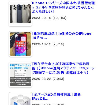
iPhone 15シリーズ中国本土/香港版物理
デュアルSIM仕様詳細まとめ【たぶんどこ
よりも詳しい】
2023-09-16
(10,153)
【衝撃的魔改造！】eSIMのみのiPhone
15 Pro…
2023-10-12
(7,715)
【現在受付中止中】【遠隔操作で解除可
能！】iPhone遠隔アクティベーションロッ
ク解除サービス【紛失・盗難品は不可】
2020-03-22
(7,043)
【全バージョン全機種網羅！最新
iPadOS…
2026-05-12
(6,913)