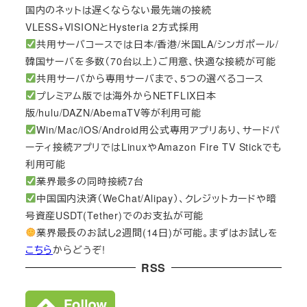
国内のネットは遅くならない最先端の接続
VLESS+VISIONとHysteria 2方式採用
共用サーバコースでは日本/香港/米国LA/シンガポール/
韓国サーバを多数（70台以上）ご用意、快適な接続が可能
共用サーバから専用サーバまで、5つの選べるコース
プレミアム版では海外からNETFLIX日本
版/hulu/DAZN/AbemaTV等が利用可能
Win/Mac/iOS/Android用公式専用アプリあり、サードパ
ーティ接続アプリではLinuxやAmazon Fire TV Stickでも
利用可能
業界最多の同時接続7台
中国国内決済（WeChat/Alipay）、クレジットカードや暗
号資産USDT(Tether)でのお支払が可能
業界最長のお試し2週間(14日)が可能。まずはお試しを
こちら
からどうぞ!
RSS