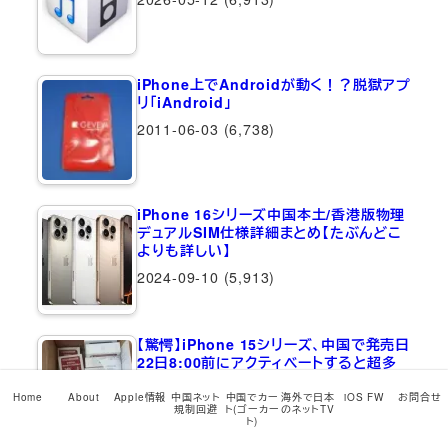
iPhone上でAndroidが動く！？脱獄アプ
リ「iAndroid」
2011-06-03
(6,738)
iPhone 16シリーズ中国本土/香港版物理
デュアルSIM仕様詳細まとめ【たぶんどこ
よりも詳しい】
2024-09-10
(5,913)
【驚愕】iPhone 15シリーズ、中国で発売日
22日8:00前にアクティベートすると超多
額の罰金が！
Home
About
Apple情報
中国ネット
中国でカー
海外で日本
iOS FW
お問合せ
2023-09-21
(5,478)
規制回避
ト(ゴーカー
のネットTV
ト)