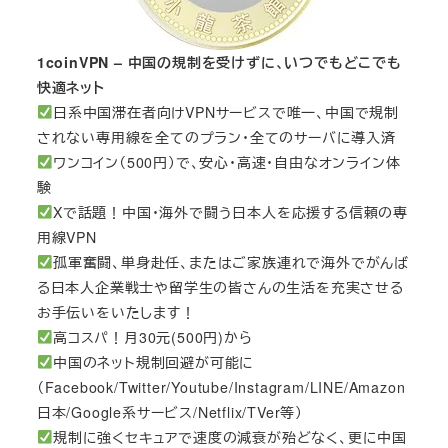
1coinVPN – 中国の規制を受けずに、いつでもどこでも
快適ネット
日系中国滞在者向けVPNサービスで唯一、中国で規制
されない専用線を全てのプラン・全てのサーバに導入済
ワンコイン（500円）で、安心・高速・自由なオンライン体
験
Xで話題！中国・海外で闘う日本人を応援する信頼の専
用線VPN
孤軍奮闘、単身赴任、またはご家族連れで海外でがんば
る日本人企業戦士や留学生の皆さんの生活を充実させる
お手伝いをいたします！
高コスパ！月30元(500円)から
中国のネット規制回避が可能に
（Facebook/Twitter/Youtube/Instagram/LINE/Amazon
日本/Google系サービス/Netflix/TVer等）
規制に強くセキュアで速度の減衰が殆どなく、更に中国