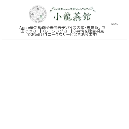
メ
イ
ン
MENU
Apple最新動向や未発表デバイスの噂・裏情報、中
コ
国でのカート（レーシングカート）事情を独自視点
でお届け!ユニークなサービスもあります!
ン
テ
ン
ツ
へ
移
動