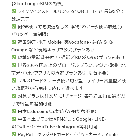
【Xiao Long eSIMの特徴】
クイックインストールリンク or QRコード で 最短3分で
設定完了
何GB使っても減速なしの“本物”のデータ使い放題（テ
ザリングも無制限）
韓国SKT・米T-Mobile・豪Vodafone・タイAIS・仏
Orange など現地キャリア公式プランあり
現地の電話番号付き・通話／SMS込みのプランもあり
世界200ヶ国以上のグローバルプラン、アジア・欧州・北
南米・中東・アフリカの周遊プランあり（切替不要）
フルスピードのデータ使い切り型／デイリー容量型／使
い放題型から用途に応じて選べます
対象プランは注文時に「チャージ（容量追加）」を選ぶだ
けで容量を追加可能
日本はdocomo/au対応（APN切替不要）
中国本土プランはVPNなしでGoogle・LINE・
X（Twitter）・YouTube・Instagram等利用可
PayPal／クレジットカード・デビットカード／Apple