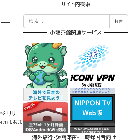
サイト内検索
検
リー
検索
索
小龍茶館関連サービス
.2をリリー
4.1はあま
海外旅行・短期滞在・一時帰国者向け