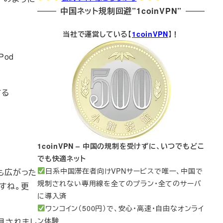
中国ネット規制回避”1coinVPN”
当社で運営している【
1coinVPN
】！
Pod
する
1coinVPN – 中国の規制を受けずに、いつでもどこ
でも快適ネット
日系中国滞在者向けVPNサービスで唯一、中国で
にも広がった
規制されない専用線を全てのプラン・全てのサーバ
ますね。更
に導入済
ワンコイン（500円）で、安心・高速・自由なオンライ
ン体験
て発見されまし