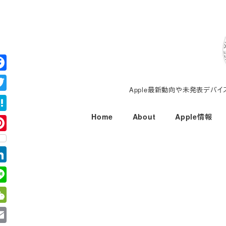
メ
イ
ン
コ
ン
テ
Apple最新動向や未発表デバ
ン
ツ
Home
About
Apple情報
へ
移
動