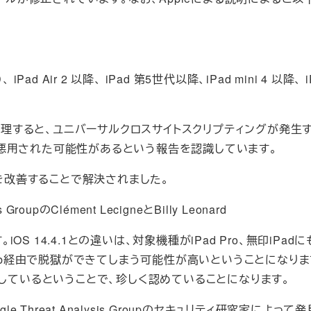
iPad Air 2 以降、 iPad 第5世代以降、iPad mini 4 以降、 i
処理すると、ユニバーサルクロスサイトスクリプティングが発生
に悪用された可能性があるという報告を認識しています。
を改善することで解決されました。
 GroupのClément LecigneとBilly Leonard
 14.4.1との違いは、対象機種がiPad Pro、無印iPad
まではWeb経由で脱獄ができてしまう可能性が高いということになり
識しているということで、珍しく認めていることになります。
gle Threat Analysis Groupのセキュリティ研究家によっ