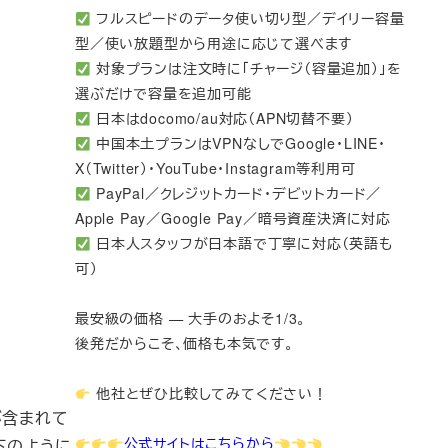
フルスピードのデータ使い切り型／デイリー容量
型／使い放題型から用途に応じて選べます
対象プランは注文時に「チャージ（容量追加）」を
選ぶだけで容量を追加可能
日本はdocomo/au対応（APN切替不要）
中国本土プランはVPNなしでGoogle・LINE・
X（Twitter）・YouTube・Instagram等利用可
PayPal／クレジットカード・デビットカード／
Apple Pay／Google Pay／暗号資産決済に対応
日本人スタッフが日本語で丁寧に対応（英語も
可）
最安級の価格 — 大手のおよそ1/3。
後発だからこそ、価格も本気です。
他社とぜひ比較してみてください！
トが含まれて
公式サイトはこちらから
下のように