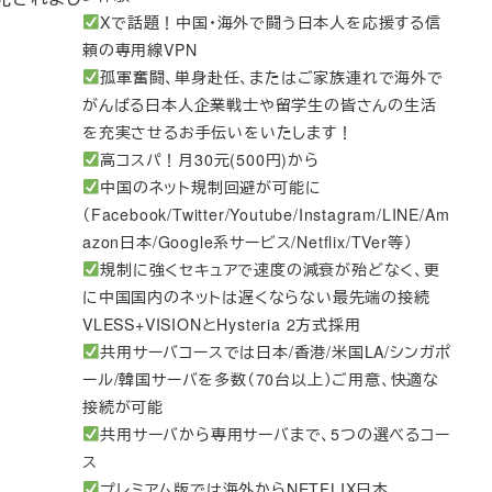
Xで話題！中国・海外で闘う日本人を応援する信
頼の専用線VPN
孤軍奮闘、単身赴任、またはご家族連れで海外で
がんばる日本人企業戦士や留学生の皆さんの生活
を充実させるお手伝いをいたします！
高コスパ！月30元(500円)から
中国のネット規制回避が可能に
（Facebook/Twitter/Youtube/Instagram/LINE/Am
azon日本/Google系サービス/Netflix/TVer等）
規制に強くセキュアで速度の減衰が殆どなく、更
に中国国内のネットは遅くならない最先端の接続
VLESS+VISIONとHysteria 2方式採用
共用サーバコースでは日本/香港/米国LA/シンガポ
ール/韓国サーバを多数（70台以上）ご用意、快適な
接続が可能
共用サーバから専用サーバまで、5つの選べるコー
ス
プレミアム版では海外からNETFLIX日本