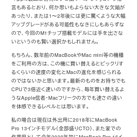
言もあるとおり、何か思いもよらない大きな欠陥が
あったり、または1〜2年後には更に驚くような大幅
アップグレードがある可能性もなきにしもあらずな
ので、今回のM1チップ搭載モデルには手を出さな
いというのも賢い選択かもしれません。
もちろん、数年前のMacBookやMac mini等の機種
をご利用の方は、この機に買い替えるとビックリす
るくらいの速度の変化とMacの進化を感じられる
のではないかと思います。最新のものをお持ちでも
CPUで3倍近く速いのですから、毎年買い替えるよ
うなApple信者・Macフリークの方でも速さの違い
を体感できるレベルとは思います。
私の場合は現在は外出用に2018年にMacBook
Pro 13インチモデル（全部盛りCTO）、また家での
作業用として今年2020年初にMacBook Pro 16イ