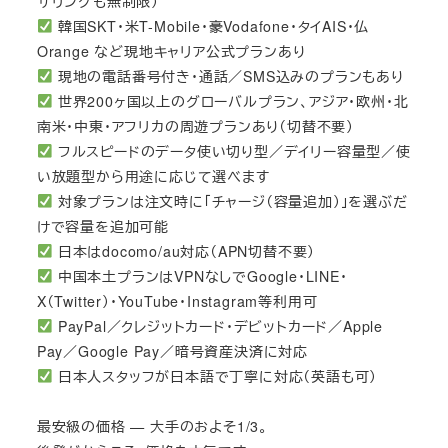
ザリングも無制限）
韓国SKT・米T-Mobile・豪Vodafone・タイAIS・仏
Orange など現地キャリア公式プランあり
現地の電話番号付き・通話／SMS込みのプランもあり
世界200ヶ国以上のグローバルプラン、アジア・欧州・北
南米・中東・アフリカの周遊プランあり（切替不要）
フルスピードのデータ使い切り型／デイリー容量型／使
い放題型から用途に応じて選べます
対象プランは注文時に「チャージ（容量追加）」を選ぶだ
けで容量を追加可能
日本はdocomo/au対応（APN切替不要）
中国本土プランはVPNなしでGoogle・LINE・
X（Twitter）・YouTube・Instagram等利用可
PayPal／クレジットカード・デビットカード／Apple
Pay／Google Pay／暗号資産決済に対応
日本人スタッフが日本語で丁寧に対応（英語も可）
最安級の価格 — 大手のおよそ1/3。