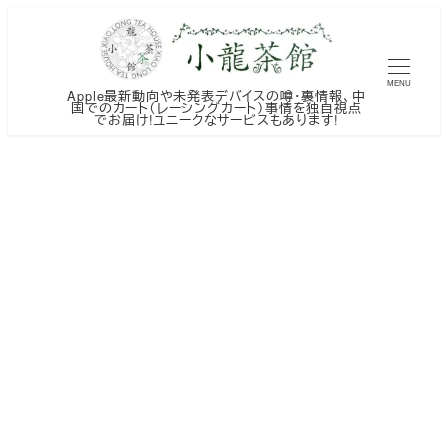
メ
イ
ン
MENU
Apple最新動向や未発表デバイスの噂・裏情報、中
コ
国でのカート（レーシングカート）事情を独自視点
でお届け!ユニークなサービスもあります!
ン
テ
ン
ツ
へ
移
動