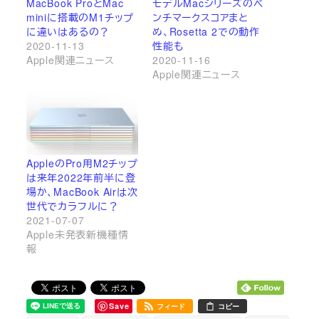
MacBook ProとMac
モデルMacシリーズのベ
miniに搭載のM1チップ
ンチマークスコアまと
に違いはあるの？
め、Rosetta 2での動作
2020-11-13
性能も
Apple関連ニュース
2020-11-16
Apple関連ニュース
AppleのPro用M2チップ
は来年2022年前半に登
場か、MacBook Airは次
世代でカラフルに？
2021-07-07
Apple未発表新機種情
報
Save
フィード
コピー