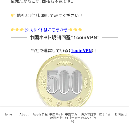
後発だからこそ、価格も本気です。
他社とぜひ比較してみてください！
公式サイトはこちらから
中国ネット規制回避”1coinVPN”
当社で運営している【
1coinVPN
】！
Home
About
Apple情報
中国ネット
中国でカー
海外で日本
iOS FW
お問合せ
1coinVPN – 中国の規制を受けずに、いつでもどこでも
規制回避
ト(ゴーカー
のネットTV
ト)
快適ネット