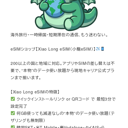
海外旅行・一時帰国・短期滞在の通信、もう迷わない。
eSIMショップ【Xiao Long eSIM（小龍eSIM）】
200以上の国と地域に対応。アプリやSIMの差し替えは不
要で、“本物”のデータ使い放題から現地キャリア公式プラ
ンまで揃います。
【Xiao Long eSIMの特徴】
クイックインストールリンク or QRコード で 最短3分で
設定完了
何GB使っても減速なしの“本物”のデータ使い放題（テ
ザリングも無制限）
韓国SKT・米T-Mobile・豪Vodafone・タイAIS・仏