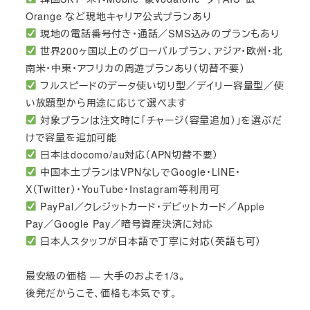
Orange など現地キャリア公式プランあり
現地の電話番号付き・通話／SMS込みのプランもあり
世界200ヶ国以上のグローバルプラン、アジア・欧州・北
南米・中東・アフリカの周遊プランあり（切替不要）
フルスピードのデータ使い切り型／デイリー容量型／使
い放題型から用途に応じて選べます
対象プランは注文時に「チャージ（容量追加）」を選ぶだ
けで容量を追加可能
日本はdocomo/au対応（APN切替不要）
中国本土プランはVPNなしでGoogle・LINE・
X（Twitter）・YouTube・Instagram等利用可
PayPal／クレジットカード・デビットカード／Apple
Pay／Google Pay／暗号資産決済に対応
日本人スタッフが日本語で丁寧に対応（英語も可）
最安級の価格 — 大手のおよそ1/3。
後発だからこそ、価格も本気です。