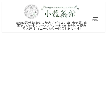
メ
イ
ン
MENU
Apple最新動向や未発表デバイスの噂・裏情報、中
コ
国でのカート（レーシングカート）事情を独自視点
でお届け!ユニークなサービスもあります!
ン
テ
ン
ツ
へ
移
動