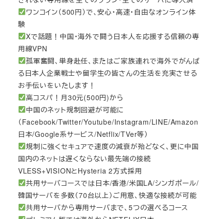
ワンコイン（500円）で、安心・高速・自由なオンライン体
験
Xで話題！中国・海外で闘う日本人を応援する信頼の専
用線VPN
孤軍奮闘、単身赴任、またはご家族連れで海外でがんば
る日本人企業戦士や留学生の皆さんの生活を充実させる
お手伝いをいたします！
高コスパ！月30元(500円)から
中国のネット規制回避が可能に
（Facebook/Twitter/Youtube/Instagram/LINE/Amazon
日本/Google系サービス/Netflix/TVer等）
規制に強くセキュアで速度の減衰が殆どなく、更に中国
国内のネットは遅くならない最先端の接続
VLESS+VISIONとHysteria 2方式採用
共用サーバコースでは日本/香港/米国LA/シンガポール/
韓国サーバを多数（70台以上）ご用意、快適な接続が可能
共用サーバから専用サーバまで、5つの選べるコース