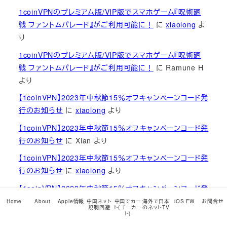
1coinVPNのプレミアム版/VIP版でスマホゲーム『呪術廻
戦 ファントムパレード』がご利用可能に！
に
xiaolong
よ
り
1coinVPNのプレミアム版/VIP版でスマホゲーム『呪術廻
戦 ファントムパレード』がご利用可能に！
に
Ramune H
より
【1coinVPN】2023年中秋節15％オフキャンペーンコード発
行のお知らせ
に
xiaolong
より
【1coinVPN】2023年中秋節15％オフキャンペーンコード発
行のお知らせ
に
Xian
より
【1coinVPN】2023年中秋節15％オフキャンペーンコード発
行のお知らせ
に
xiaolong
より
【1coinVPN】2023年中秋節15％オフキャンペーンコード発
行のお知らせ
に
Xian
より
Home
About
Apple情報
中国ネット
中国でカー
海外で日本
iOS FW
お問合せ
規制回避
ト(ゴーカー
のネットTV
ト)
1coinVPNのプレミアム版/VIP版でスマホゲーム『呪術廻