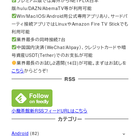
プレミアム版では海外からNETFLIX日本
版/hulu/DAZN/AbemaTV等が利用可能
Win/Mac/iOS/Android用公式専用アプリあり、サードパ
ーティ接続アプリではLinuxやAmazon Fire TV Stickでも
利用可能
業界最多の同時接続7台
中国国内決済（WeChat/Alipay）、クレジットカードや暗
号資産USDT(Tether)でのお支払が可能
業界最長のお試し2週間(14日)が可能。まずはお試しを
こちら
からどうぞ!
RSS
小龍茶館新RSSフィードURLはこちら
カテゴリー
Android
(82)