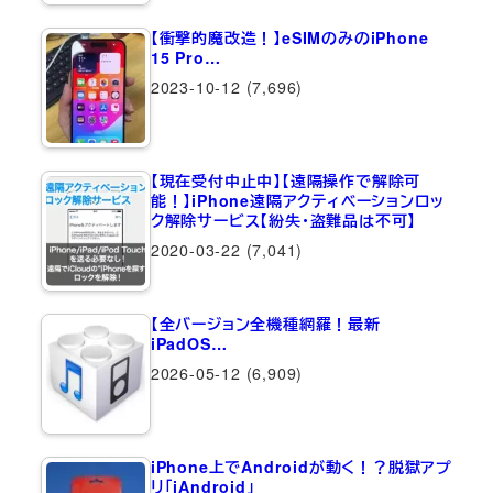
【衝撃的魔改造！】eSIMのみのiPhone
15 Pro…
2023-10-12
(7,696)
【現在受付中止中】【遠隔操作で解除可
能！】iPhone遠隔アクティベーションロッ
ク解除サービス【紛失・盗難品は不可】
2020-03-22
(7,041)
【全バージョン全機種網羅！最新
iPadOS…
2026-05-12
(6,909)
iPhone上でAndroidが動く！？脱獄アプ
リ「iAndroid」