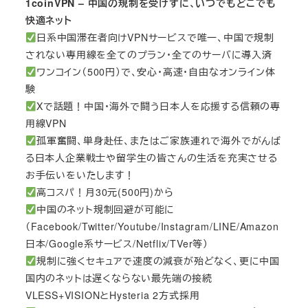
1coinVPN – 中国の規制を受けずに、いつでもどこでも
快適ネット
日系中国滞在者向けVPNサービスで唯一、中国で規制
されない専用線を全てのプラン・全てのサーバに導入済
ワンコイン（500円）で、安心・高速・自由なオンライン体
験
Xで話題！中国・海外で闘う日本人を応援する信頼の専
用線VPN
孤軍奮闘、単身赴任、またはご家族連れで海外でがんば
る日本人企業戦士や留学生の皆さんの生活を充実させる
お手伝いをいたします！
高コスパ！月30元(500円)から
中国のネット規制回避が可能に
（Facebook/Twitter/Youtube/Instagram/LINE/Amazon
日本/Google系サービス/Netflix/TVer等）
規制に強くセキュアで速度の減衰が殆どなく、更に中国
国内のネットは遅くならない最先端の接続
VLESS+VISIONとHysteria 2方式採用