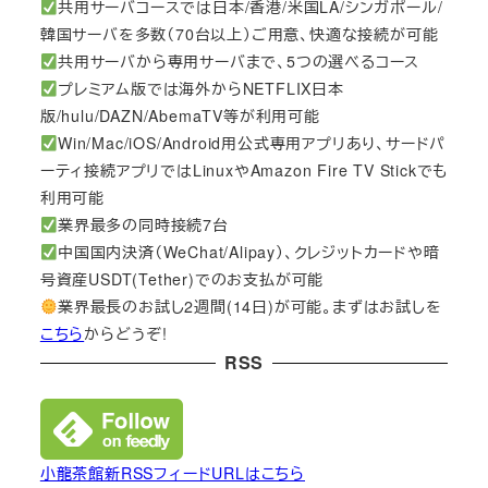
共用サーバコースでは日本/香港/米国LA/シンガポール/
韓国サーバを多数（70台以上）ご用意、快適な接続が可能
共用サーバから専用サーバまで、5つの選べるコース
プレミアム版では海外からNETFLIX日本
版/hulu/DAZN/AbemaTV等が利用可能
Win/Mac/iOS/Android用公式専用アプリあり、サードパ
ーティ接続アプリではLinuxやAmazon Fire TV Stickでも
利用可能
業界最多の同時接続7台
中国国内決済（WeChat/Alipay）、クレジットカードや暗
号資産USDT(Tether)でのお支払が可能
業界最長のお試し2週間(14日)が可能。まずはお試しを
こちら
からどうぞ!
RSS
小龍茶館新RSSフィードURLはこちら