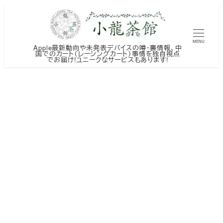
メ
イ
ン
MENU
Apple最新動向や未発表デバイスの噂・裏情報、中
コ
国でのカート（レーシングカート）事情を独自視点
でお届け!ユニークなサービスもあります!
ン
テ
ン
ツ
へ
移
動