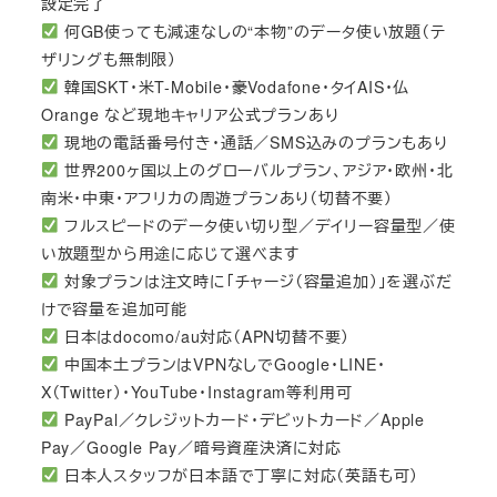
設定完了
何GB使っても減速なしの“本物”のデータ使い放題（テ
ザリングも無制限）
韓国SKT・米T-Mobile・豪Vodafone・タイAIS・仏
Orange など現地キャリア公式プランあり
現地の電話番号付き・通話／SMS込みのプランもあり
世界200ヶ国以上のグローバルプラン、アジア・欧州・北
南米・中東・アフリカの周遊プランあり（切替不要）
フルスピードのデータ使い切り型／デイリー容量型／使
い放題型から用途に応じて選べます
対象プランは注文時に「チャージ（容量追加）」を選ぶだ
けで容量を追加可能
日本はdocomo/au対応（APN切替不要）
中国本土プランはVPNなしでGoogle・LINE・
X（Twitter）・YouTube・Instagram等利用可
PayPal／クレジットカード・デビットカード／Apple
Pay／Google Pay／暗号資産決済に対応
日本人スタッフが日本語で丁寧に対応（英語も可）