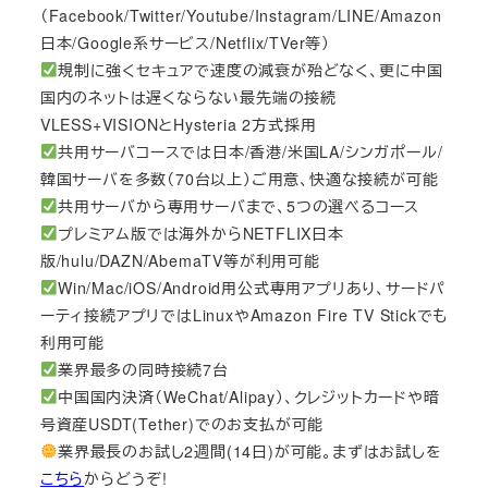
（Facebook/Twitter/Youtube/Instagram/LINE/Amazon
日本/Google系サービス/Netflix/TVer等）
規制に強くセキュアで速度の減衰が殆どなく、更に中国
国内のネットは遅くならない最先端の接続
VLESS+VISIONとHysteria 2方式採用
共用サーバコースでは日本/香港/米国LA/シンガポール/
韓国サーバを多数（70台以上）ご用意、快適な接続が可能
共用サーバから専用サーバまで、5つの選べるコース
プレミアム版では海外からNETFLIX日本
版/hulu/DAZN/AbemaTV等が利用可能
Win/Mac/iOS/Android用公式専用アプリあり、サードパ
ーティ接続アプリではLinuxやAmazon Fire TV Stickでも
利用可能
業界最多の同時接続7台
中国国内決済（WeChat/Alipay）、クレジットカードや暗
号資産USDT(Tether)でのお支払が可能
業界最長のお試し2週間(14日)が可能。まずはお試しを
こちら
からどうぞ!