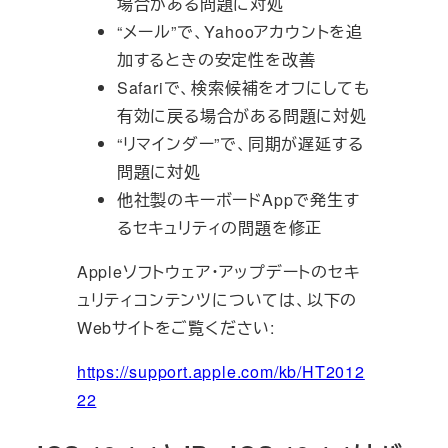
場合がある問題に対処
“
メール
”
で、
Yahoo
アカウントを追
加するときの安定性を改善
Safari
で、検索候補をオフにしても
有効に戻る場合がある問題に対処
“
リマインダー
”
で、同期が遅延する
問題に対処
他社製のキーボード
App
で発生す
るセキュリティの問題を修正
Apple
ソフトウェア・アップデートのセキ
ュリティコンテンツについては、以下の
Web
サイトをご覧ください
:
https://support.apple.com/kb/HT2012
22