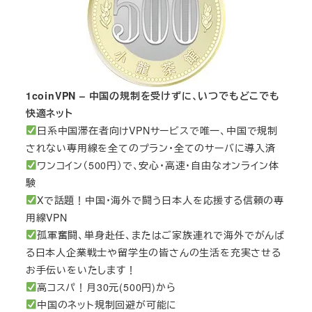
1coinVPN – 中国の規制を受けずに、いつでもどこでも
快適ネット
日系中国滞在者向けVPNサービスで唯一、中国で規制
されない専用線を全てのプラン・全てのサーバに導入済
ワンコイン（500円）で、安心・高速・自由なオンライン体
験
Xで話題！中国・海外で闘う日本人を応援する信頼の専
用線VPN
孤軍奮闘、単身赴任、またはご家族連れで海外でがんば
る日本人企業戦士や留学生の皆さんの生活を充実させる
お手伝いをいたします！
高コスパ！月30元(500円)から
中国のネット規制回避が可能に