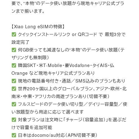
要で、“本物”のデータ使い放題から現地キャリア公式プラ
ンまで揃います。
【Xiao Long eSIMの特徴】
クイックインストールリンク or QRコード で 最短3分で
設定完了
何GB使っても減速なしの“本物”のデータ使い放題（テ
ザリングも無制限）
韓国SKT・米T-Mobile・豪Vodafone・タイAIS・仏
Orange など現地キャリア公式プランあり
現地の電話番号付き・通話／SMS込みのプランもあり
世界200ヶ国以上のグローバルプラン、アジア・欧州・北
南米・中東・アフリカの周遊プランあり（切替不要）
フルスピードのデータ使い切り型／デイリー容量型／使
い放題型から用途に応じて選べます
対象プランは注文時に「チャージ（容量追加）」を選ぶだ
けで容量を追加可能
日本はdocomo/au対応（APN切替不要）