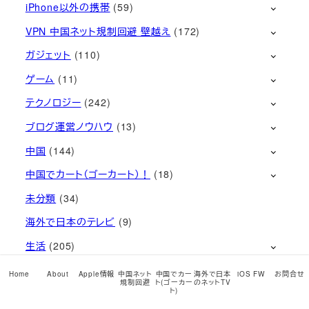
iPhone以外の携帯
(59)
VPN 中国ネット規制回避 壁越え
(172)
ガジェット
(110)
ゲーム
(11)
テクノロジー
(242)
ブログ運営ノウハウ
(13)
中国
(144)
中国でカート（ゴーカート）！
(18)
未分類
(34)
海外で日本のテレビ
(9)
生活
(205)
音楽
(108)
Home
About
Apple情報
中国ネット
中国でカー
海外で日本
iOS FW
お問合せ
規制回避
ト(ゴーカー
のネットTV
ト)
最近の記事