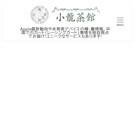
メ
イ
ン
MENU
Apple最新動向や未発表デバイスの噂・裏情報、中
コ
国でのカート（レーシングカート）事情を独自視点
でお届け!ユニークなサービスもあります!
ン
テ
ン
ツ
へ
移
動