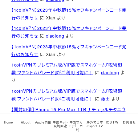
【1coinVPN】2023年中秋節15％オフキャンペーンコード発
行のお知らせ
に
Xian
より
【1coinVPN】2023年中秋節15％オフキャンペーンコード発
行のお知らせ
に
xiaolong
より
【1coinVPN】2023年中秋節15％オフキャンペーンコード発
行のお知らせ
に
Xian
より
1coinVPNのプレミアム版/VIP版でスマホゲーム『呪術廻
戦 ファントムパレード』がご利用可能に！
に
xiaolong
よ
り
1coinVPNのプレミアム版/VIP版でスマホゲーム『呪術廻
戦 ファントムパレード』がご利用可能に！
に
藤田
より
【開封の儀】iPhone 15 Pro Max 1TB ナチュラルチタニウ
ム 中国本土版（物理デュアルSIM版）を発売日当日に開封
Home
About
Apple情報
中国ネット
中国でカー
海外で日本
iOS FW
お問合せ
して火を入れてみました
に
xiaolong
より
規制回避
ト(ゴーカー
のネットTV
ト)
【開封の儀】iPhone 15 Pro Max 1TB ナチュラルチタニウ