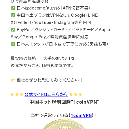
けで容量を追加可能
日本はdocomo/au対応（APN切替不要）
中国本土プランはVPNなしでGoogle・LINE・
X（Twitter）・YouTube・Instagram等利用可
PayPal／クレジットカード・デビットカード／Apple
Pay／Google Pay／暗号資産決済に対応
日本人スタッフが日本語で丁寧に対応（英語も可）
最安級の価格 — 大手のおよそ1/3。
後発だからこそ、価格も本気です。
他社とぜひ比較してみてください！
公式サイトはこちらから
中国ネット規制回避”1coinVPN”
当社で運営している【
1coinVPN
】！