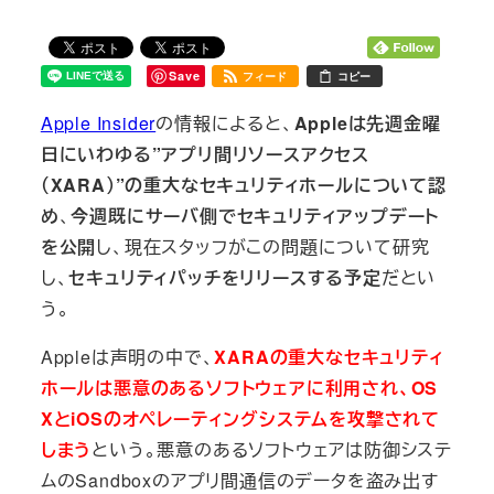
Save
フィード
コピー
Apple Insider
の情報によると、
Appleは先週金曜
日にいわゆる”アプリ間リソースアクセス
（XARA）”の重大なセキュリティホールについて認
め
、
今週既にサーバ側でセキュリティアップデート
を公開
し、現在スタッフがこの問題について研究
し、
セキュリティパッチをリリースする予定
だとい
う。
Appleは声明の中で、
XARAの重大なセキュリティ
ホールは悪意のあるソフトウェアに利用され、OS
XとiOSのオペレーティングシステムを攻撃されて
しまう
という。悪意のあるソフトウェアは防御システ
ムのSandboxのアプリ間通信のデータを盗み出す