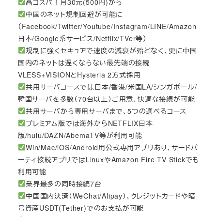
高コスパ！月30元(500円)から
中国のネット規制回避が可能に
（Facebook/Twitter/Youtube/Instagram/LINE/Amazon
日本/Google系サービス/Netflix/TVer等）
規制に強くセキュアで速度の減衰が殆どなく、更に中国
国内のネットは遅くならない最先端の接続
VLESS+VISIONとHysteria 2方式採用
共用サーバコースでは日本/香港/米国LA/シンガポール/
韓国サーバを多数（70台以上）ご用意、快適な接続が可能
共用サーバから専用サーバまで、5つの選べるコース
プレミアム版では海外からNETFLIX日本
版/hulu/DAZN/AbemaTV等が利用可能
Win/Mac/iOS/Android用公式専用アプリあり、サードパ
ーティ接続アプリではLinuxやAmazon Fire TV Stickでも
利用可能
業界最多の同時接続7台
中国国内決済（WeChat/Alipay）、クレジットカードや暗
号資産USDT(Tether)でのお支払が可能