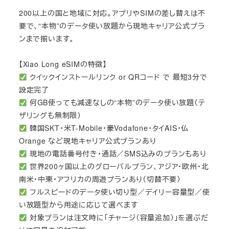
200以上の国と地域に対応。アプリやSIMの差し替えは不
要で、“本物”のデータ使い放題から現地キャリア公式プラ
ンまで揃います。
【Xiao Long eSIMの特徴】
クイックインストールリンク or QRコード で 最短3分で
設定完了
何GB使っても減速なしの“本物”のデータ使い放題（テ
ザリングも無制限）
韓国SKT・米T-Mobile・豪Vodafone・タイAIS・仏
Orange など現地キャリア公式プランあり
現地の電話番号付き・通話／SMS込みのプランもあり
世界200ヶ国以上のグローバルプラン、アジア・欧州・北
南米・中東・アフリカの周遊プランあり（切替不要）
フルスピードのデータ使い切り型／デイリー容量型／使
い放題型から用途に応じて選べます
対象プランは注文時に「チャージ（容量追加）」を選ぶだ