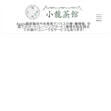
メ
イ
ン
MENU
Apple最新動向や未発表デバイスの噂・裏情報、中
コ
国でのカート（レーシングカート）事情を独自視点
でお届け!ユニークなサービスもあります!
ン
テ
ン
ツ
へ
移
動