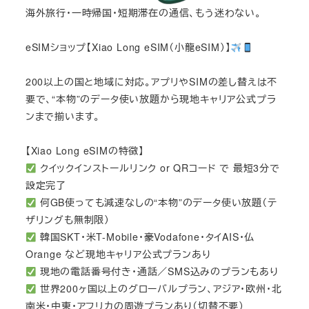
海外旅行・一時帰国・短期滞在の通信、もう迷わない。
eSIMショップ【Xiao Long eSIM（小龍eSIM）】
200以上の国と地域に対応。アプリやSIMの差し替えは不
要で、“本物”のデータ使い放題から現地キャリア公式プラ
ンまで揃います。
【Xiao Long eSIMの特徴】
クイックインストールリンク or QRコード で 最短3分で
設定完了
何GB使っても減速なしの“本物”のデータ使い放題（テ
ザリングも無制限）
韓国SKT・米T-Mobile・豪Vodafone・タイAIS・仏
Orange など現地キャリア公式プランあり
現地の電話番号付き・通話／SMS込みのプランもあり
世界200ヶ国以上のグローバルプラン、アジア・欧州・北
南米・中東・アフリカの周遊プランあり（切替不要）