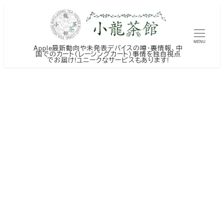
メ
イ
ン
MENU
Apple最新動向や未発表デバイスの噂・裏情報、中
コ
国でのカート（レーシングカート）事情を独自視点
でお届け!ユニークなサービスもあります!
ン
テ
ン
ツ
へ
移
動