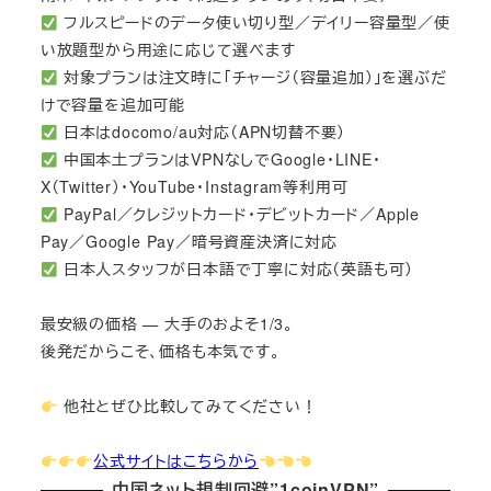
フルスピードのデータ使い切り型／デイリー容量型／使
い放題型から用途に応じて選べます
対象プランは注文時に「チャージ（容量追加）」を選ぶだ
けで容量を追加可能
日本はdocomo/au対応（APN切替不要）
中国本土プランはVPNなしでGoogle・LINE・
X（Twitter）・YouTube・Instagram等利用可
PayPal／クレジットカード・デビットカード／Apple
Pay／Google Pay／暗号資産決済に対応
日本人スタッフが日本語で丁寧に対応（英語も可）
最安級の価格 — 大手のおよそ1/3。
後発だからこそ、価格も本気です。
他社とぜひ比較してみてください！
公式サイトはこちらから
中国ネット規制回避”1coinVPN”