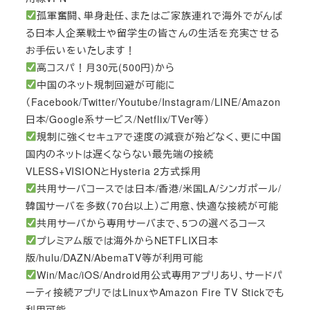
孤軍奮闘、単身赴任、またはご家族連れで海外でがんば
る日本人企業戦士や留学生の皆さんの生活を充実させる
お手伝いをいたします！
高コスパ！月30元(500円)から
中国のネット規制回避が可能に
（Facebook/Twitter/Youtube/Instagram/LINE/Amazon
日本/Google系サービス/Netflix/TVer等）
規制に強くセキュアで速度の減衰が殆どなく、更に中国
国内のネットは遅くならない最先端の接続
VLESS+VISIONとHysteria 2方式採用
共用サーバコースでは日本/香港/米国LA/シンガポール/
韓国サーバを多数（70台以上）ご用意、快適な接続が可能
共用サーバから専用サーバまで、5つの選べるコース
プレミアム版では海外からNETFLIX日本
版/hulu/DAZN/AbemaTV等が利用可能
Win/Mac/iOS/Android用公式専用アプリあり、サードパ
ーティ接続アプリではLinuxやAmazon Fire TV Stickでも
利用可能