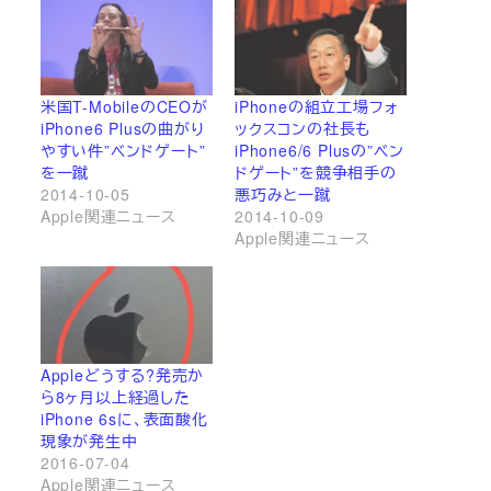
米国T-MobileのCEOが
iPhoneの組立工場フォ
iPhone6 Plusの曲がり
ックスコンの社長も
やすい件”ベンドゲート”
iPhone6/6 Plusの”ベン
を一蹴
ドゲート”を競争相手の
2014-10-05
悪巧みと一蹴
Apple関連ニュース
2014-10-09
Apple関連ニュース
Appleどうする?発売か
ら8ヶ月以上経過した
iPhone 6sに、表面酸化
現象が発生中
2016-07-04
Apple関連ニュース