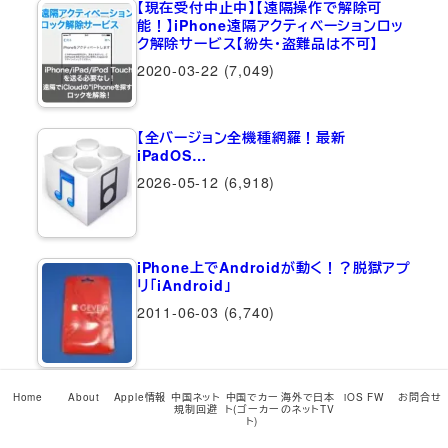
【現在受付中止中】【遠隔操作で解除可
能！】iPhone遠隔アクティベーションロッ
ク解除サービス【紛失・盗難品は不可】
2020-03-22
(7,049)
【全バージョン全機種網羅！最新
iPadOS…
2026-05-12
(6,918)
iPhone上でAndroidが動く！？脱獄アプ
リ「iAndroid」
2011-06-03
(6,740)
iPhone 16シリーズ中国本土/香港版物理
Home
About
Apple情報
中国ネット
中国でカー
海外で日本
iOS FW
お問合せ
規制回避
ト(ゴーカー
のネットTV
デュアルSIM仕様詳細まとめ【たぶんどこ
ト)
よりも詳しい】