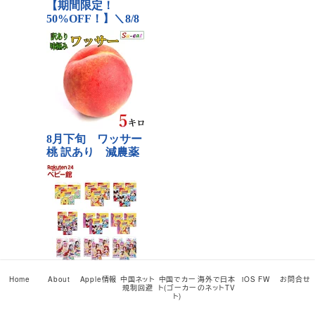
Home
About
Apple情報
中国ネット
中国でカー
海外で日本
iOS FW
お問合せ
規制回避
ト(ゴーカー
のネットTV
ト)