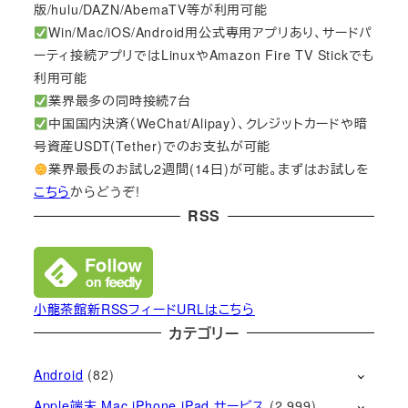
版/hulu/DAZN/AbemaTV等が利用可能
Win/Mac/iOS/Android用公式専用アプリあり、サードパ
ーティ接続アプリではLinuxやAmazon Fire TV Stickでも
利用可能
業界最多の同時接続7台
中国国内決済（WeChat/Alipay）、クレジットカードや暗
号資産USDT(Tether)でのお支払が可能
業界最長のお試し2週間(14日)が可能。まずはお試しを
こちら
からどうぞ!
RSS
小龍茶館新RSSフィードURLはこちら
カテゴリー
Android
(82)
Apple端末 Mac iPhone iPad サービス
(2,999)