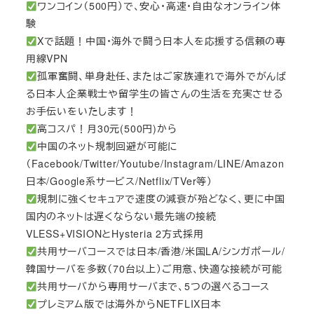
ワンコイン（500円）で、安心・高速・自由なオンライン体
験
Xで話題！中国・海外で闘う日本人を応援する信頼の専
用線VPN
孤軍奮闘、単身赴任、またはご家族連れで海外でがんば
る日本人企業戦士や留学生の皆さんの生活を充実させる
お手伝いをいたします！
高コスパ！月30元(500円)から
中国のネット規制回避が可能に
（Facebook/Twitter/Youtube/Instagram/LINE/Amazon
日本/Google系サービス/Netflix/TVer等）
規制に強くセキュアで速度の減衰が殆どなく、更に中国
国内のネットは遅くならない最先端の接続
VLESS+VISIONとHysteria 2方式採用
共用サーバコースでは日本/香港/米国LA/シンガポール/
韓国サーバを多数（70台以上）ご用意、快適な接続が可能
共用サーバから専用サーバまで、5つの選べるコース
プレミアム版では海外からNETFLIX日本