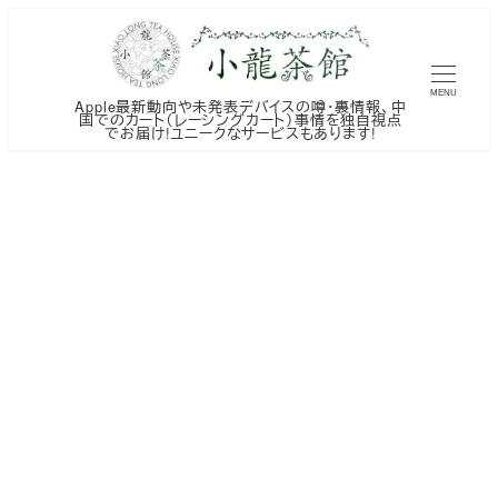
メ
イ
ン
MENU
Apple最新動向や未発表デバイスの噂・裏情報、中
コ
国でのカート（レーシングカート）事情を独自視点
でお届け!ユニークなサービスもあります!
ン
テ
ン
ツ
へ
移
動