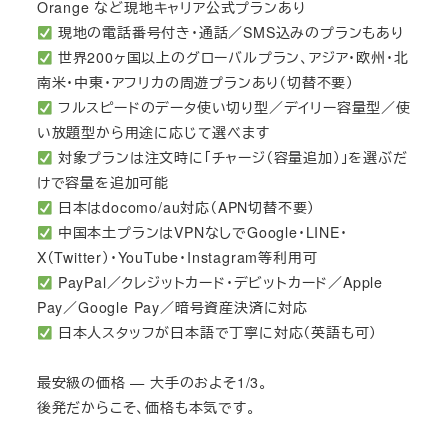
Orange など現地キャリア公式プランあり
現地の電話番号付き・通話／SMS込みのプランもあり
世界200ヶ国以上のグローバルプラン、アジア・欧州・北
南米・中東・アフリカの周遊プランあり（切替不要）
フルスピードのデータ使い切り型／デイリー容量型／使
い放題型から用途に応じて選べます
対象プランは注文時に「チャージ（容量追加）」を選ぶだ
けで容量を追加可能
日本はdocomo/au対応（APN切替不要）
中国本土プランはVPNなしでGoogle・LINE・
X（Twitter）・YouTube・Instagram等利用可
PayPal／クレジットカード・デビットカード／Apple
Pay／Google Pay／暗号資産決済に対応
日本人スタッフが日本語で丁寧に対応（英語も可）
最安級の価格 — 大手のおよそ1/3。
後発だからこそ、価格も本気です。