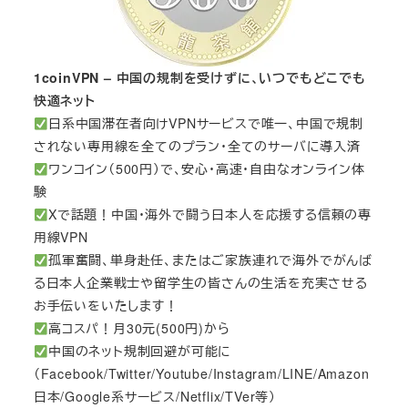
1coinVPN – 中国の規制を受けずに、いつでもどこでも
快適ネット
日系中国滞在者向けVPNサービスで唯一、中国で規制
されない専用線を全てのプラン・全てのサーバに導入済
ワンコイン（500円）で、安心・高速・自由なオンライン体
験
Xで話題！中国・海外で闘う日本人を応援する信頼の専
用線VPN
孤軍奮闘、単身赴任、またはご家族連れで海外でがんば
る日本人企業戦士や留学生の皆さんの生活を充実させる
お手伝いをいたします！
高コスパ！月30元(500円)から
中国のネット規制回避が可能に
（Facebook/Twitter/Youtube/Instagram/LINE/Amazon
日本/Google系サービス/Netflix/TVer等）