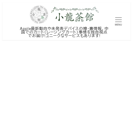
メ
イ
ン
MENU
Apple最新動向や未発表デバイスの噂・裏情報、中
コ
国でのカート（レーシングカート）事情を独自視点
でお届け!ユニークなサービスもあります!
ン
テ
ン
ツ
へ
移
動