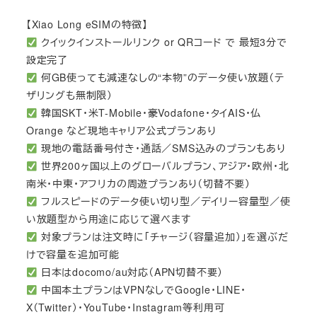
【Xiao Long eSIMの特徴】
クイックインストールリンク or QRコード で 最短3分で
設定完了
何GB使っても減速なしの“本物”のデータ使い放題（テ
ザリングも無制限）
韓国SKT・米T-Mobile・豪Vodafone・タイAIS・仏
Orange など現地キャリア公式プランあり
現地の電話番号付き・通話／SMS込みのプランもあり
世界200ヶ国以上のグローバルプラン、アジア・欧州・北
南米・中東・アフリカの周遊プランあり（切替不要）
フルスピードのデータ使い切り型／デイリー容量型／使
い放題型から用途に応じて選べます
対象プランは注文時に「チャージ（容量追加）」を選ぶだ
けで容量を追加可能
日本はdocomo/au対応（APN切替不要）
中国本土プランはVPNなしでGoogle・LINE・
X（Twitter）・YouTube・Instagram等利用可