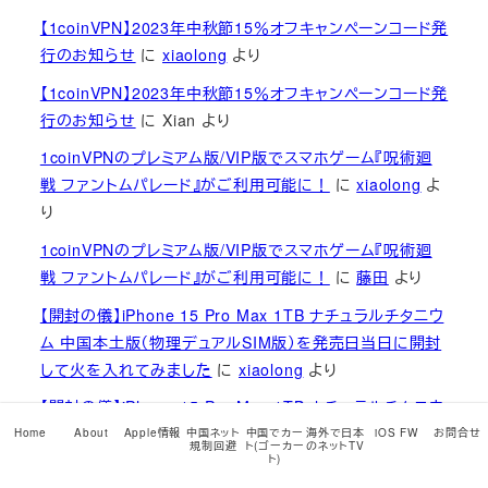
【1coinVPN】2023年中秋節15％オフキャンペーンコード発
行のお知らせ
に
xiaolong
より
【1coinVPN】2023年中秋節15％オフキャンペーンコード発
行のお知らせ
に
Xian
より
1coinVPNのプレミアム版/VIP版でスマホゲーム『呪術廻
戦 ファントムパレード』がご利用可能に！
に
xiaolong
よ
り
1coinVPNのプレミアム版/VIP版でスマホゲーム『呪術廻
戦 ファントムパレード』がご利用可能に！
に
藤田
より
【開封の儀】iPhone 15 Pro Max 1TB ナチュラルチタニウ
ム 中国本土版（物理デュアルSIM版）を発売日当日に開封
して火を入れてみました
に
xiaolong
より
【開封の儀】iPhone 15 Pro Max 1TB ナチュラルチタニウ
ム 中国本土版（物理デュアルSIM版）を発売日当日に開封
Home
About
Apple情報
中国ネット
中国でカー
海外で日本
iOS FW
お問合せ
規制回避
ト(ゴーカー
のネットTV
して火を入れてみました
に
Electronic
より
ト)