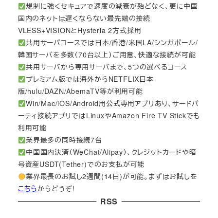
規制に強くセキュアで速度の減衰が殆どなく、更に中国
国内のネットは遅くならない最先端の接続
VLESS+VISIONとHysteria 2方式採用
共用サーバコースでは日本/香港/米国LA/シンガポール/
韓国サーバを多数（70台以上）ご用意、快適な接続が可能
共用サーバから専用サーバまで、5つの選べるコース
プレミアム版では海外からNETFLIX日本
版/hulu/DAZN/AbemaTV等が利用可能
Win/Mac/iOS/Android用公式専用アプリあり、サードパ
ーティ接続アプリではLinuxやAmazon Fire TV Stickでも
利用可能
業界最多の同時接続7台
中国国内決済（WeChat/Alipay）、クレジットカードや暗
号資産USDT(Tether)でのお支払が可能
業界最長のお試し2週間(14日)が可能。まずはお試しを
こちら
からどうぞ!
RSS