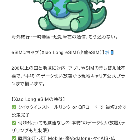
海外旅行・一時帰国・短期滞在の通信、もう迷わない。
eSIMショップ【Xiao Long eSIM（小龍eSIM）】
200以上の国と地域に対応。アプリやSIMの差し替えは不
要で、“本物”のデータ使い放題から現地キャリア公式プラ
ンまで揃います。
【Xiao Long eSIMの特徴】
クイックインストールリンク or QRコード で 最短3分で
設定完了
何GB使っても減速なしの“本物”のデータ使い放題（テ
ザリングも無制限）
韓国SKT・米T-Mobile・豪Vodafone・タイAIS・仏