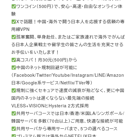
ワンコイン（500円）で、安心・高速・自由なオンライン体
験
Xで話題！中国・海外で闘う日本人を応援する信頼の専
用線VPN
孤軍奮闘、単身赴任、またはご家族連れで海外でがんば
る日本人企業戦士や留学生の皆さんの生活を充実させる
お手伝いをいたします！
高コスパ！月30元(500円)から
中国のネット規制回避が可能に
（Facebook/Twitter/Youtube/Instagram/LINE/Amazon
日本/Google系サービス/Netflix/TVer等）
規制に強くセキュアで速度の減衰が殆どなく、更に中国
国内のネットは遅くならない最先端の接続
VLESS+VISIONとHysteria 2方式採用
共用サーバコースでは日本/香港/米国LA/シンガポール/
韓国サーバを多数（70台以上）ご用意、快適な接続が可能
共用サーバから専用サーバまで、5つの選べるコース
プレミアム版では海外からNETFLIX日本