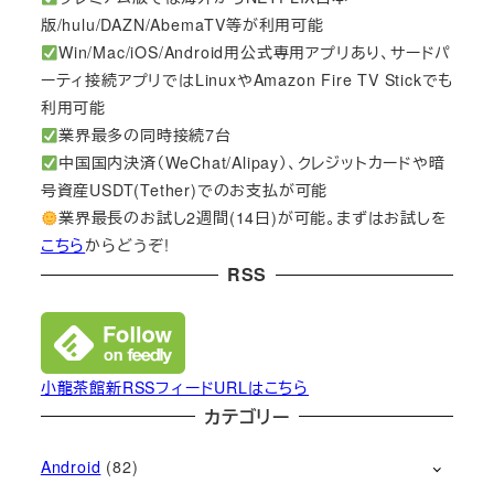
版/hulu/DAZN/AbemaTV等が利用可能
Win/Mac/iOS/Android用公式専用アプリあり、サードパ
ーティ接続アプリではLinuxやAmazon Fire TV Stickでも
利用可能
業界最多の同時接続7台
中国国内決済（WeChat/Alipay）、クレジットカードや暗
号資産USDT(Tether)でのお支払が可能
業界最長のお試し2週間(14日)が可能。まずはお試しを
こちら
からどうぞ!
RSS
小龍茶館新RSSフィードURLはこちら
カテゴリー
Android
(82)