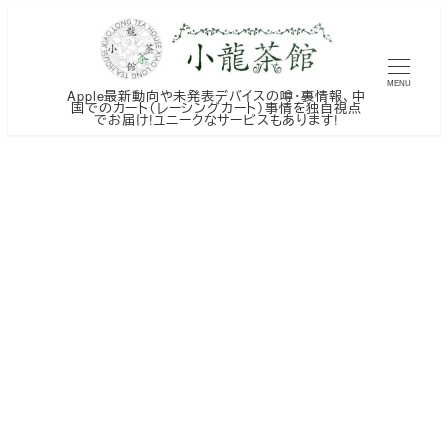
メ
イ
ン
MENU
Apple最新動向や未発表デバイスの噂・裏情報、中
コ
国でのカート（レーシングカート）事情を独自視点
でお届け!ユニークなサービスもあります!
ン
テ
ン
ツ
へ
移
動