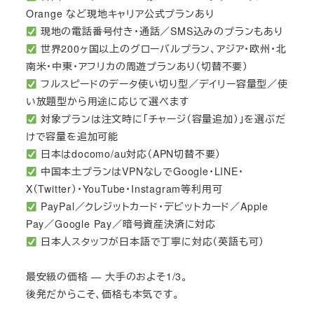
Orange など現地キャリア公式プランあり
現地の電話番号付き・通話／SMS込みのプランもあり
世界200ヶ国以上のグローバルプラン、アジア・欧州・北
南米・中東・アフリカの周遊プランあり（切替不要）
フルスピードのデータ使い切り型／デイリー容量型／使
い放題型から用途に応じて選べます
対象プランは注文時に「チャージ（容量追加）」を選ぶだ
けで容量を追加可能
日本はdocomo/au対応（APN切替不要）
中国本土プランはVPNなしでGoogle・LINE・
X（Twitter）・YouTube・Instagram等利用可
PayPal／クレジットカード・デビットカード／Apple
Pay／Google Pay／暗号資産決済に対応
日本人スタッフが日本語で丁寧に対応（英語も可）
最安級の価格 — 大手のおよそ1/3。
後発だからこそ、価格も本気です。