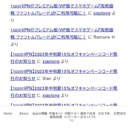
1coinVPNのプレミアム版/VIP版でスマホゲーム『呪術廻
戦 ファントムパレード』がご利用可能に！
に
xiaolong
よ
り
1coinVPNのプレミアム版/VIP版でスマホゲーム『呪術廻
戦 ファントムパレード』がご利用可能に！
に
Ramune H
より
【1coinVPN】2023年中秋節15％オフキャンペーンコード発
行のお知らせ
に
xiaolong
より
【1coinVPN】2023年中秋節15％オフキャンペーンコード発
行のお知らせ
に
Xian
より
【1coinVPN】2023年中秋節15％オフキャンペーンコード発
行のお知らせ
に
xiaolong
より
【1coinVPN】2023年中秋節15％オフキャンペーンコード発
行のお知らせ
に
Xian
より
Home
About
Apple情報
中国ネット
中国でカー
海外で日本
iOS FW
お問合せ
規制回避
ト(ゴーカー
のネットTV
ト)
1coinVPNのプレミアム版/VIP版でスマホゲーム『呪術廻