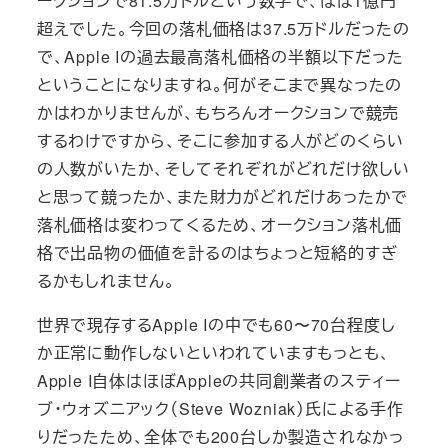
ークションで81.5万ドルという数字で、ほぼ1億円
超えでした。今回の落札価格は37.5万ドルだったの
で、Apple Iの過去最高落札価格の半額以下だった
ということになりますね。何がそこまで異なったの
かはわかりませんが、もちろんオークションで競売
するわけですから、そこに参加する人がどのくらい
の人数がいたか、そしてそれぞれがどれだけ欲しい
と思って競ったか、また財力がどれだけあったかで
落札価格は変わってくるため、オークション落札価
格で出品物の価値を計るのはちょっと短絡的すぎ
るかもしれません。
世界で現存するApple Iの中でも60〜70台程度し
か正常に動作しないといわれていますもっとも、
Apple I自体はほぼAppleの共同創業者のスティー
ブ・ウォズニアック（Steve Wozniak）氏による手作
りだったため、全体でも200台しか製造されなかっ