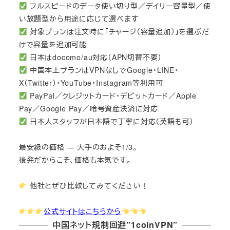
フルスピードのデータ使い切り型／デイリー容量型／使
い放題型から用途に応じて選べます
対象プランは注文時に「チャージ（容量追加）」を選ぶだ
けで容量を追加可能
日本はdocomo/au対応（APN切替不要）
中国本土プランはVPNなしでGoogle・LINE・
X（Twitter）・YouTube・Instagram等利用可
PayPal／クレジットカード・デビットカード／Apple
Pay／Google Pay／暗号資産決済に対応
日本人スタッフが日本語で丁寧に対応（英語も可）
最安級の価格 — 大手のおよそ1/3。
後発だからこそ、価格も本気です。
他社とぜひ比較してみてください！
公式サイトはこちらから
中国ネット規制回避”1coinVPN”