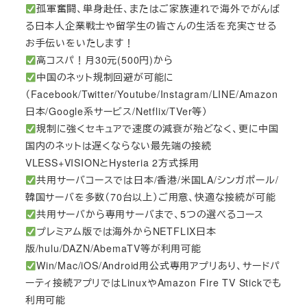
孤軍奮闘、単身赴任、またはご家族連れで海外でがんば
る日本人企業戦士や留学生の皆さんの生活を充実させる
お手伝いをいたします！
高コスパ！月30元(500円)から
中国のネット規制回避が可能に
（Facebook/Twitter/Youtube/Instagram/LINE/Amazon
日本/Google系サービス/Netflix/TVer等）
規制に強くセキュアで速度の減衰が殆どなく、更に中国
国内のネットは遅くならない最先端の接続
VLESS+VISIONとHysteria 2方式採用
共用サーバコースでは日本/香港/米国LA/シンガポール/
韓国サーバを多数（70台以上）ご用意、快適な接続が可能
共用サーバから専用サーバまで、5つの選べるコース
プレミアム版では海外からNETFLIX日本
版/hulu/DAZN/AbemaTV等が利用可能
Win/Mac/iOS/Android用公式専用アプリあり、サードパ
ーティ接続アプリではLinuxやAmazon Fire TV Stickでも
利用可能