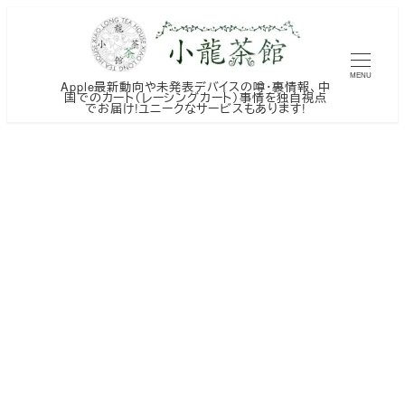
メ
イ
ン
MENU
Apple最新動向や未発表デバイスの噂・裏情報、中
コ
国でのカート（レーシングカート）事情を独自視点
でお届け!ユニークなサービスもあります!
ン
テ
ン
ツ
へ
移
動