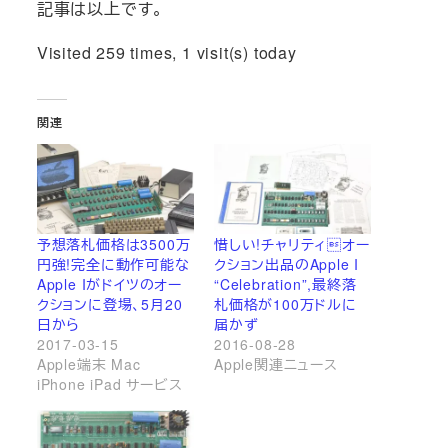
記事は以上です。
Visited 259 times, 1 visit(s) today
関連
予想落札価格は3500万
惜しい!チャリティオー
円強!完全に動作可能な
クション出品のApple I
Apple Iがドイツのオー
“Celebration”,最終落
クションに登場、5月20
札価格が100万ドルに
日から
届かず
2017-03-15
2016-08-28
Apple端末 Mac
Apple関連ニュース
iPhone iPad サービス