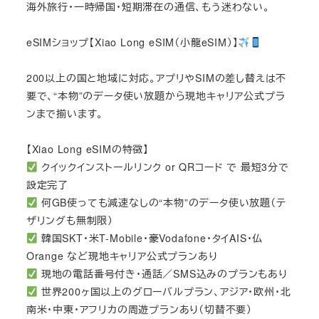
海外旅行・一時帰国・短期滞在の通信、もう迷わない。
eSIMショップ【Xiao Long eSIM（小龍eSIM）】
200以上の国と地域に対応。アプリやSIMの差し替えは不
要で、“本物”のデータ使い放題から現地キャリア公式プラ
ンまで揃います。
【Xiao Long eSIMの特徴】
クイックインストールリンク or QRコード で 最短3分で
設定完了
何GB使っても減速なしの“本物”のデータ使い放題（テ
ザリングも無制限）
韓国SKT・米T-Mobile・豪Vodafone・タイAIS・仏
Orange など現地キャリア公式プランあり
現地の電話番号付き・通話／SMS込みのプランもあり
世界200ヶ国以上のグローバルプラン、アジア・欧州・北
南米・中東・アフリカの周遊プランあり（切替不要）