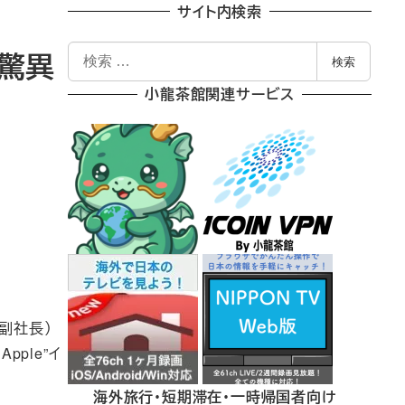
サイト内検索
検
は驚異
検索
索
小龍茶館関連サービス
級副社長）
pple”イ
海外旅行・短期滞在・一時帰国者向け