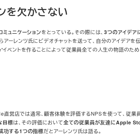
ンを欠かさない
コミュニケーション
をとっている。その際には、
3つのアイデア
らアーレンツ氏にビデオチャットを送って、自分のアイデアを
 Apple”イベントを作ることによって従業員全ての人生の物語のた
le直営店では通常、顧客体験を評価するNPSを使って、従業
な目標
は、その評価において
全ての従業員が友達にApple St
成功する1つの指標
だとアーレンツ氏は語る。