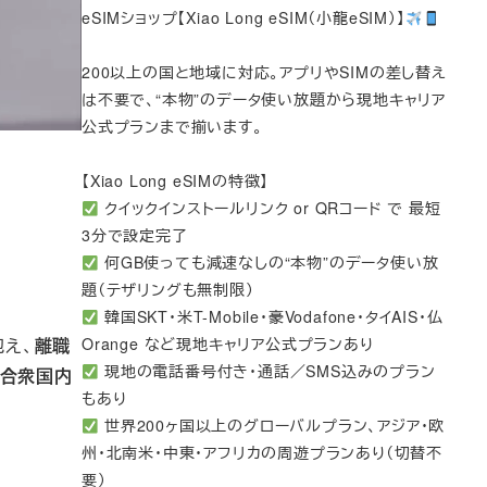
eSIMショップ【Xiao Long eSIM（小龍eSIM）】
200以上の国と地域に対応。アプリやSIMの差し替え
は不要で、“本物”のデータ使い放題から現地キャリア
公式プランまで揃います。
【Xiao Long eSIMの特徴】
クイックインストールリンク or QRコード で 最短
3分で設定完了
何GB使っても減速なしの“本物”のデータ使い放
題（テザリングも無制限）
韓国SKT・米T-Mobile・豪Vodafone・タイAIS・仏
抱え、
離職
Orange など現地キャリア公式プランあり
現地の電話番号付き・通話／SMS込みのプラン
カ合衆国内
もあり
世界200ヶ国以上のグローバルプラン、アジア・欧
州・北南米・中東・アフリカの周遊プランあり（切替不
要）