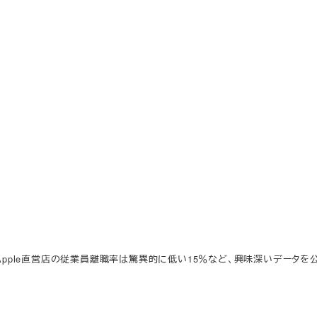
：Apple直営店の従業員離職率は驚異的に低い15％など、興味深いデータを