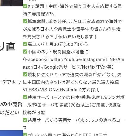
Xで話題！中国・海外で闘う日本人を応援する信
頼の専用線VPN
孤軍奮闘、単身赴任、またはご家族連れで海外で
がんばる日本人企業戦士や留学生の皆さんの生活
を充実させるお手伝いをいたします！
り直
高コスパ！月30元(500円)から
中国のネット規制回避が可能に
（Facebook/Twitter/Youtube/Instagram/LINE/Am
azon日本/Google系サービス/Netflix/TVer等）
規制に強くセキュアで速度の減衰が殆どなく、更
イデアをフ
に中国国内のネットは遅くならない最先端の接続
VLESS+VISIONとHysteria 2方式採用
共用サーバコースでは日本/香港/米国LA/シンガポ
ンの小売哲
ール/韓国サーバを多数（70台以上）ご用意、快適な
ものだとい
接続が可能
共用サーバから専用サーバまで、5つの選べるコー
ス
プレミアム版では海外からNETFLIX日本