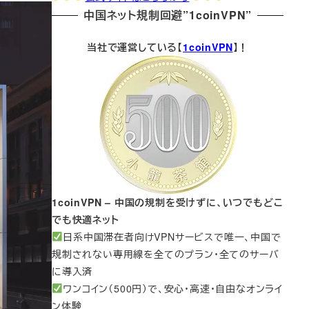
中国ネット規制回避”1coinVPN”
当社で運営している【
1coinVPN
】！
1coinVPN – 中国の規制を受けずに、いつでもどこ
でも快適ネット
日系中国滞在者向けVPNサービスで唯一、中国で
規制されない専用線を全てのプラン・全てのサーバ
に導入済
ワンコイン（500円）で、安心・高速・自由なオンライ
ン体験