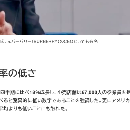
s）氏。元バーバリー（BURBERRY）のCEOとしても有名
離職率の低さ
前四半期に比べ18％成長
し、
小売店舗は67,000人の従業員
を
比べると驚異的に低い数字
であることを強調した。更に
アメリ
世界平均よりも低い
ことにも触れた。