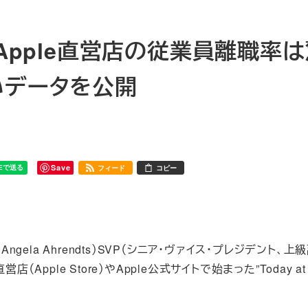
：Apple直営店の従業員離職率
いデータを公開
Save
フィード
コピー
gela Ahrendts）SVP（シニア・ヴァイス・プレジデント、上
ple Store）やApple公式サイトで始まった”Today at A