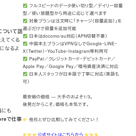
フルスピードのデータ使い切り型／デイリー容量
型／使い放題型から用途に応じて選べます
対象プランは注文時に「チャージ（容量追加）」を
選ぶだけで容量を追加可能
について話
日本はdocomo/au対応（APN切替不要）
伝えてくる
中国本土プランはVPNなしでGoogle・LINE・
めになるよ
X（Twitter）・YouTube・Instagram等利用可
PayPal／クレジットカード・デビットカード／
Apple Pay／Google Pay／暗号資産決済に対応
日本人スタッフが日本語で丁寧に対応（英語も
可）
最安級の価格 — 大手のおよそ1/3。
後発だからこそ、価格も本気です。
員にも
oreで仕事
他社とぜひ比較してみてください！
公式サイトはこちらから