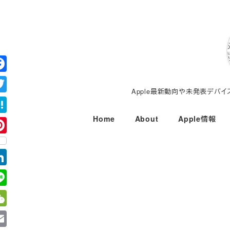
メ
イ
ン
コ
ン
テ
Apple最新動向や未発表デバ
ン
ツ
Home
About
Apple情報
へ
移
動