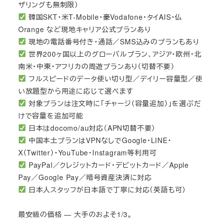
ザリングも無制限）
韓国SKT・米T-Mobile・豪Vodafone・タイAIS・仏
Orange など現地キャリア公式プランあり
現地の電話番号付き・通話／SMS込みのプランもあり
世界200ヶ国以上のグローバルプラン、アジア・欧州・北
南米・中東・アフリカの周遊プランあり（切替不要）
フルスピードのデータ使い切り型／デイリー容量型／使
い放題型から用途に応じて選べます
対象プランは注文時に「チャージ（容量追加）」を選ぶだ
けで容量を追加可能
日本はdocomo/au対応（APN切替不要）
中国本土プランはVPNなしでGoogle・LINE・
X（Twitter）・YouTube・Instagram等利用可
PayPal／クレジットカード・デビットカード／Apple
Pay／Google Pay／暗号資産決済に対応
日本人スタッフが日本語で丁寧に対応（英語も可）
最安級の価格 — 大手のおよそ1/3。