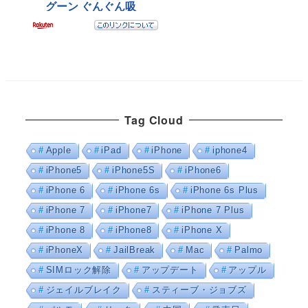
Tag Cloud
Apple
iPad
iPhone
iphone4
iPhone5
iPhone5S
iPhone6
iPhone 6
iPhone 6s
iPhone 6s Plus
iPhone 7
iPhone7
iPhone 7 Plus
iPhone 8
iPhone8
iPhone X
iPhoneX
JailBreak
Mac
Palmo
SIMロック解除
アップデート
アップル
ジェイルブレイク
スティーブ・ジョブズ