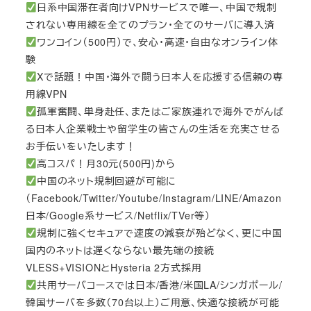
日系中国滞在者向けVPNサービスで唯一、中国で規制
されない専用線を全てのプラン・全てのサーバに導入済
ワンコイン（500円）で、安心・高速・自由なオンライン体
験
Xで話題！中国・海外で闘う日本人を応援する信頼の専
用線VPN
孤軍奮闘、単身赴任、またはご家族連れで海外でがんば
る日本人企業戦士や留学生の皆さんの生活を充実させる
お手伝いをいたします！
高コスパ！月30元(500円)から
中国のネット規制回避が可能に
（Facebook/Twitter/Youtube/Instagram/LINE/Amazon
日本/Google系サービス/Netflix/TVer等）
規制に強くセキュアで速度の減衰が殆どなく、更に中国
国内のネットは遅くならない最先端の接続
VLESS+VISIONとHysteria 2方式採用
共用サーバコースでは日本/香港/米国LA/シンガポール/
韓国サーバを多数（70台以上）ご用意、快適な接続が可能