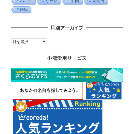
パルモ
リーク
中国
発売日
脱獄
月別アーカイブ
月
別
ア
小龍愛用サービス
ー
カ
イ
ブ