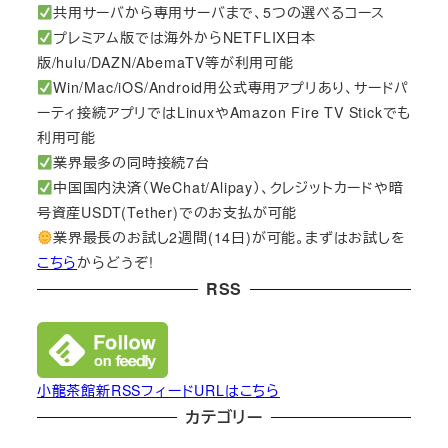
共用サーバから専用サーバまで、5つの選べるコース
プレミアム版では海外からNETFLIX日本
版/hulu/DAZN/AbemaTV等が利用可能
Win/Mac/iOS/Android用公式専用アプリあり、サードパ
ーティ接続アプリではLinuxやAmazon Fire TV Stickでも
利用可能
業界最多の同時接続7台
中国国内決済（WeChat/Alipay）、クレジットカードや暗
号資産USDT(Tether)でのお支払が可能
業界最長のお試し2週間(14日)が可能。まずはお試しを
こちら
からどうぞ!
RSS
小龍茶館新RSSフィードURLはこちら
カテゴリー