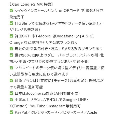
【Xiao Long eSIMの特徴】
クイックインストールリンク or QRコード で 最短3分で
設定完了
何GB使っても減速なしの“本物”のデータ使い放題（テ
ザリングも無制限）
韓国SKT・米T-Mobile・豪Vodafone・タイAIS・仏
Orange など現地キャリア公式プランあり
現地の電話番号付き・通話／SMS込みのプランもあり
世界200ヶ国以上のグローバルプラン、アジア・欧州・北
南米・中東・アフリカの周遊プランあり（切替不要）
フルスピードのデータ使い切り型／デイリー容量型／使
い放題型から用途に応じて選べます
対象プランは注文時に「チャージ（容量追加）」を選ぶだ
けで容量を追加可能
日本はdocomo/au対応（APN切替不要）
中国本土プランはVPNなしでGoogle・LINE・
X（Twitter）・YouTube・Instagram等利用可
PayPal／クレジットカード・デビットカード／Apple