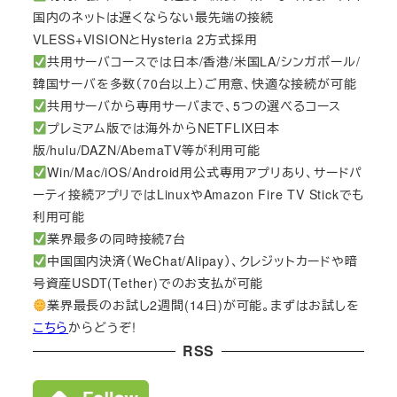
国内のネットは遅くならない最先端の接続
VLESS+VISIONとHysteria 2方式採用
共用サーバコースでは日本/香港/米国LA/シンガポール/
韓国サーバを多数（70台以上）ご用意、快適な接続が可能
共用サーバから専用サーバまで、5つの選べるコース
プレミアム版では海外からNETFLIX日本
版/hulu/DAZN/AbemaTV等が利用可能
Win/Mac/iOS/Android用公式専用アプリあり、サードパ
ーティ接続アプリではLinuxやAmazon Fire TV Stickでも
利用可能
業界最多の同時接続7台
中国国内決済（WeChat/Alipay）、クレジットカードや暗
号資産USDT(Tether)でのお支払が可能
業界最長のお試し2週間(14日)が可能。まずはお試しを
こちら
からどうぞ!
RSS