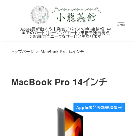
メ
イ
ン
MENU
Apple最新動向や未発表デバイスの噂・裏情報、中
コ
国でのカート（レーシングカート）事情を独自視点
でお届け!ユニークなサービスもあります!
ン
テ
トップページ
MacBook Pro 14インチ
ン
ツ
へ
MacBook Pro 14インチ
移
動
Apple未発表新機種情報