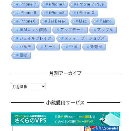
iPhone 7
iPhone7
iPhone 7 Plus
iPhone 8
iPhone8
iPhone X
iPhoneX
JailBreak
Mac
Palmo
SIMロック解除
アップデート
アップル
ジェイルブレイク
スティーブ・ジョブズ
パルモ
リーク
中国
発売日
脱獄
月別アーカイブ
月
別
ア
小龍愛用サービス
ー
カ
イ
ブ