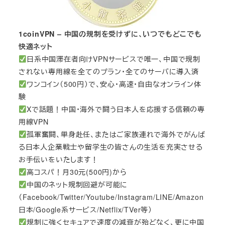
1coinVPN – 中国の規制を受けずに、いつでもどこでも
快適ネット
日系中国滞在者向けVPNサービスで唯一、中国で規制
されない専用線を全てのプラン・全てのサーバに導入済
ワンコイン（500円）で、安心・高速・自由なオンライン体
験
Xで話題！中国・海外で闘う日本人を応援する信頼の専
用線VPN
孤軍奮闘、単身赴任、またはご家族連れで海外でがんば
る日本人企業戦士や留学生の皆さんの生活を充実させる
お手伝いをいたします！
高コスパ！月30元(500円)から
中国のネット規制回避が可能に
（Facebook/Twitter/Youtube/Instagram/LINE/Amazon
日本/Google系サービス/Netflix/TVer等）
規制に強くセキュアで速度の減衰が殆どなく、更に中国