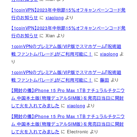
【1coinVPN】2023年中秋節15％オフキャンペーンコード発
行のお知らせ
に
xiaolong
より
【1coinVPN】2023年中秋節15％オフキャンペーンコード発
行のお知らせ
に
Xian
より
1coinVPNのプレミアム版/VIP版でスマホゲーム『呪術廻
戦 ファントムパレード』がご利用可能に！
に
xiaolong
よ
り
1coinVPNのプレミアム版/VIP版でスマホゲーム『呪術廻
戦 ファントムパレード』がご利用可能に！
に
藤田
より
【開封の儀】iPhone 15 Pro Max 1TB ナチュラルチタニウ
ム 中国本土版（物理デュアルSIM版）を発売日当日に開封
して火を入れてみました
に
xiaolong
より
【開封の儀】iPhone 15 Pro Max 1TB ナチュラルチタニウ
ム 中国本土版（物理デュアルSIM版）を発売日当日に開封
して火を入れてみました
に
Electronic
より