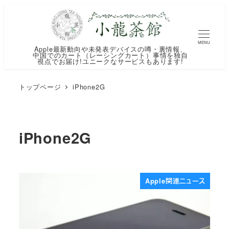
メ
イ
ン
MENU
Apple最新動向や未発表デバイスの噂・裏情報、
コ
中国でのカート（レーシングカート）事情を独自
視点でお届け!ユニークなサービスもあります!
ン
テ
トップページ
iPhone2G
ン
ツ
へ
iPhone2G
移
動
Apple関連ニュース