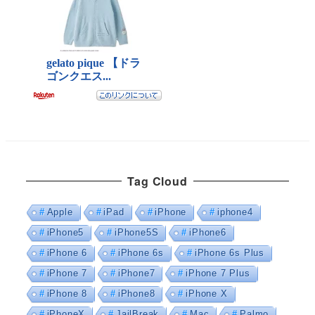
Tag Cloud
Apple
iPad
iPhone
iphone4
iPhone5
iPhone5S
iPhone6
iPhone 6
iPhone 6s
iPhone 6s Plus
iPhone 7
iPhone7
iPhone 7 Plus
iPhone 8
iPhone8
iPhone X
iPhoneX
JailBreak
Mac
Palmo