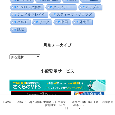
SIMロック解除
アップデート
アップル
ジェイルブレイク
スティーブ・ジョブズ
パルモ
リーク
中国
発売日
脱獄
月別アーカイブ
月
別
ア
小龍愛用サービス
ー
カ
イ
ブ
Home
About
Apple情報
中国ネット
中国でカー
海外で日本
iOS FW
お問合せ
規制回避
ト(ゴーカ
のネット
ート)
TV