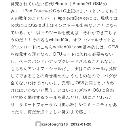
発売されていない初代iPhone（iPhone2G GSMの
み）・iPod Touchの2Gや1G上記の古い（といってもほ
んの数年のことだが！）AppleのiDeviceには、現状では
公式にはiOS5.0以上はインストール出来ないことになっ
ている。が、以下のツールを使えば、それができてしま
うのだ！！その名もwhited00r。オフィシャルサイトと
ダウンロードはこちらwhited00r.com基本的には、CFW
を復元する形となる。DFUモードに入れる必要もない
し、ベースバンドがアップグレードされることもない。
もちろんアンオフィシャルだし、実はこのツールは脱獄
してできることの寄せ集めのようなものなので、バグが
全くないわけではないし、完璧にiOS5と同じというわ
けにはいかないと思う。とはいえわざわざiOS3に合わ
せて軽く動作するツールを選んだり、UIにこだわった
り、サポートフォーラム（掲示板）やコミュニティがあ
ったり、何だか涙ぐましい努力まで感じ […]
xiaolong1216
2012-01-20
投稿日