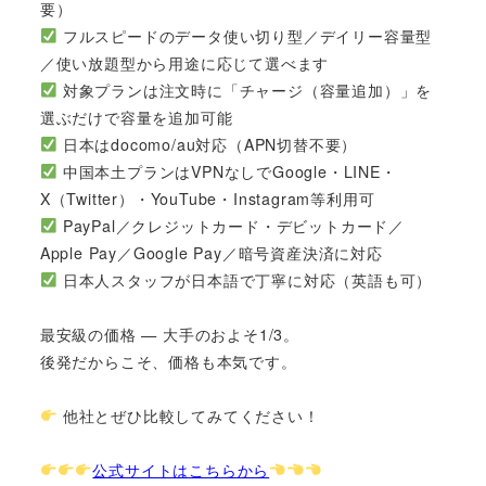
要）
フルスピードのデータ使い切り型／デイリー容量型
／使い放題型から用途に応じて選べます
対象プランは注文時に「チャージ（容量追加）」を
選ぶだけで容量を追加可能
日本はdocomo/au対応（APN切替不要）
中国本土プランはVPNなしでGoogle・LINE・
X（Twitter）・YouTube・Instagram等利用可
PayPal／クレジットカード・デビットカード／
Apple Pay／Google Pay／暗号資産決済に対応
日本人スタッフが日本語で丁寧に対応（英語も可）
最安級の価格 — 大手のおよそ1/3。
後発だからこそ、価格も本気です。
他社とぜひ比較してみてください！
公式サイトはこちらから