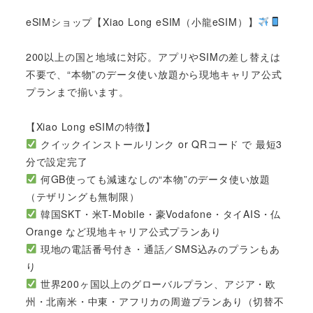
eSIMショップ【Xiao Long eSIM（小龍eSIM）】
200以上の国と地域に対応。アプリやSIMの差し替えは
不要で、“本物”のデータ使い放題から現地キャリア公式
プランまで揃います。
【Xiao Long eSIMの特徴】
クイックインストールリンク or QRコード で 最短3
分で設定完了
何GB使っても減速なしの“本物”のデータ使い放題
（テザリングも無制限）
韓国SKT・米T-Mobile・豪Vodafone・タイAIS・仏
Orange など現地キャリア公式プランあり
現地の電話番号付き・通話／SMS込みのプランもあ
り
世界200ヶ国以上のグローバルプラン、アジア・欧
州・北南米・中東・アフリカの周遊プランあり（切替不