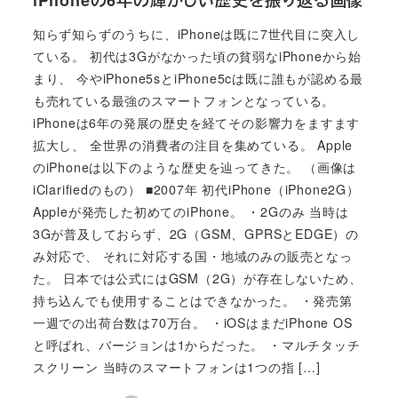
知らず知らずのうちに、iPhoneは既に7世代目に突入し
ている。 初代は3Gがなかった頃の貧弱なiPhoneから始
まり、 今やiPhone5sとiPhone5cは既に誰もが認める最
も売れている最強のスマートフォンとなっている。
iPhoneは6年の発展の歴史を経てその影響力をますます
拡大し、 全世界の消費者の注目を集めている。 Apple
のiPhoneは以下のような歴史を辿ってきた。 （画像は
iClarifiedのもの） ■2007年 初代iPhone（iPhone2G）
Appleが発売した初めてのiPhone。 ・2Gのみ 当時は
3Gが普及しておらず、2G（GSM、GPRSとEDGE）の
み対応で、 それに対応する国・地域のみの販売となっ
た。 日本では公式にはGSM（2G）が存在しないため、
持ち込んでも使用することはできなかった。 ・発売第
一週での出荷台数は70万台。 ・iOSはまだiPhone OS
と呼ばれ、バージョンは1からだった。 ・マルチタッチ
スクリーン 当時のスマートフォンは1つの指 […]