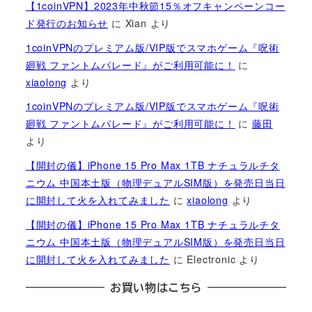
【1coinVPN】2023年中秋節15％オフキャンペーンコー
ド発行のお知らせ
に
Xian
より
1coinVPNのプレミアム版/VIP版でスマホゲーム『呪術
廻戦 ファントムパレード』がご利用可能に！
に
xiaolong
より
1coinVPNのプレミアム版/VIP版でスマホゲーム『呪術
廻戦 ファントムパレード』がご利用可能に！
に
藤田
より
【開封の儀】iPhone 15 Pro Max 1TB ナチュラルチタ
ニウム 中国本土版（物理デュアルSIM版）を発売日当日
に開封して火を入れてみました
に
xiaolong
より
【開封の儀】iPhone 15 Pro Max 1TB ナチュラルチタ
ニウム 中国本土版（物理デュアルSIM版）を発売日当日
に開封して火を入れてみました
に
Electronic
より
お買い物はこちら