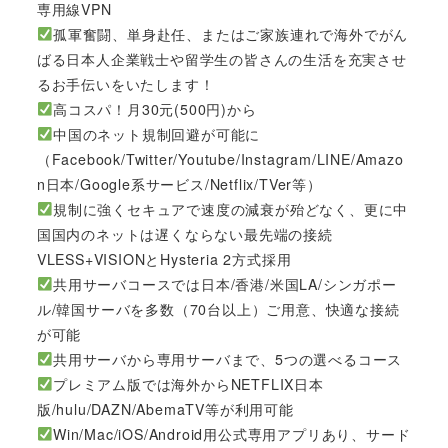
専用線VPN
孤軍奮闘、単身赴任、またはご家族連れで海外でがん
ばる日本人企業戦士や留学生の皆さんの生活を充実させ
るお手伝いをいたします！
高コスパ！月30元(500円)から
中国のネット規制回避が可能に
（Facebook/Twitter/Youtube/Instagram/LINE/Amazo
n日本/Google系サービス/Netflix/TVer等）
規制に強くセキュアで速度の減衰が殆どなく、更に中
国国内のネットは遅くならない最先端の接続
VLESS+VISIONとHysteria 2方式採用
共用サーバコースでは日本/香港/米国LA/シンガポー
ル/韓国サーバを多数（70台以上）ご用意、快適な接続
が可能
共用サーバから専用サーバまで、5つの選べるコース
プレミアム版では海外からNETFLIX日本
版/hulu/DAZN/AbemaTV等が利用可能
Win/Mac/iOS/Android用公式専用アプリあり、サード